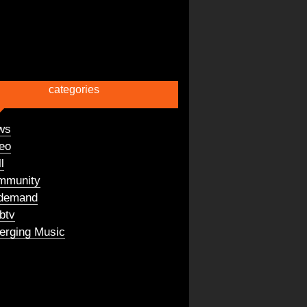
categories
ws
eo
l
mmunity
demand
btv
rging Music