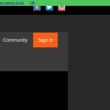
per saperne di piu
OK
Community
Sign in