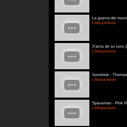
La guerra dei mondi
LAltoparlante
S'arriu de su coru (
LAltoparlante
Sunshine - Thoma
LAltoparlante
Spaceman - Pink H
LAltoparlante