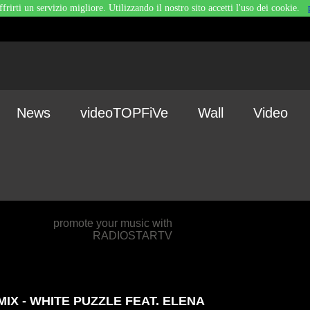
ffrirti un servizio migliore. Utilizzando il nostro sito accetti l'uso dei cookie.
News
videoTOPFiVe
Wall
Video
promote your music with
RADIOSTARTV
MIX - WHITE PUZZLE FEAT. ELENA