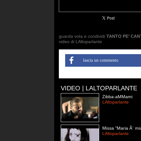
guarda vota e condividi
TANTO PE' CAN
video di LAltoparlante
lascia un commento
VIDEO | LALTOPARLANTE
Zibba-aMMami
LAltoparlante
Missa "Maria Ã¨ mi
LAltoparlante