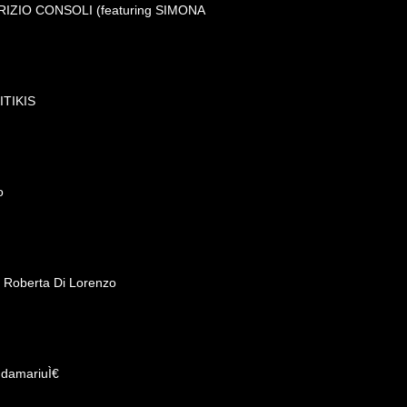
ABRIZIO CONSOLI (featuring SIMONA
KITIKIS
o
- Roberta Di Lorenzo
ndamariuÌ€