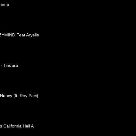
Sheep
ZYMIND Feat Aryelle
 - Tindara
 Nancy (ft. Roy Paci)
 California Hell A