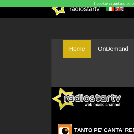
I cookie ci aiutano ad o
radiostartv
Home
OnDemand
TANTO PE' CANTA' RE