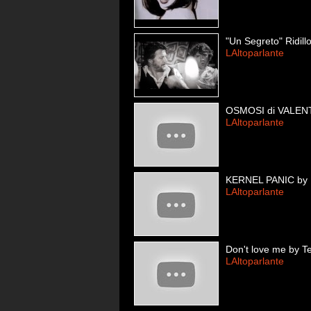
"Un Segreto" Ridill
LAltoparlante
OSMOSI di VALE
LAltoparlante
KERNEL PANIC by
LAltoparlante
Don't love me by T
LAltoparlante