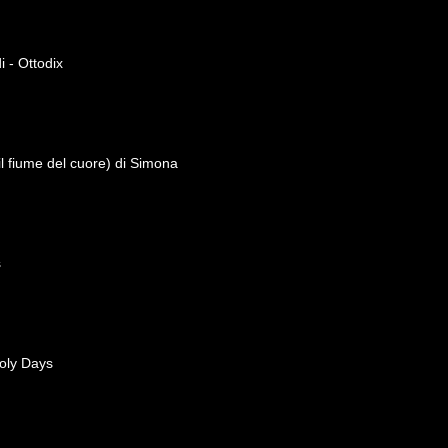
 - Ottodix
il fiume del cuore) di Simona
s
oly Days