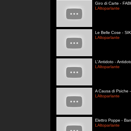
Giro di Carte - F
LAltoparlante
Le Belle Cose - SI
LAltoparlante
L'Antidoto - Antidot
LAltoparlante
A Causa di Psiche 
LAltoparlante
Elettro Poppe - Ba
LAltoparlante