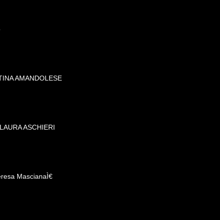
o
NTINA AMANDOLESE
 LAURA ASCHIERI
eresa MascianaÌ€