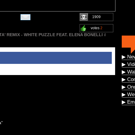
1909
votes
2
TA' REMIX - WHITE PUZZLE FEAT. ELENA BONELLI
il
▶ Ne
▶ Vid
▶ Wal
▶ Co
▶ On
▶ We
▶ Eme
a"