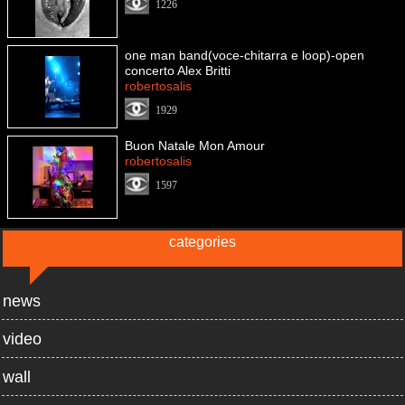
1226
one man band(voce-chitarra e loop)-open
concerto Alex Britti
robertosalis
1929
Buon Natale Mon Amour
robertosalis
1597
categories
news
video
wall