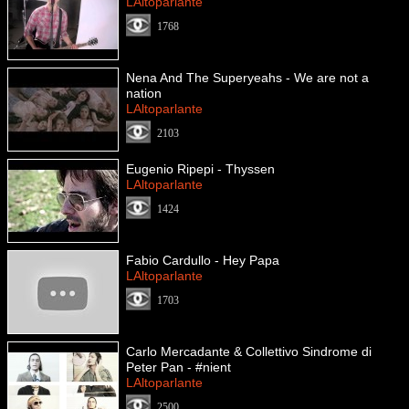
LAltoparlante
1768
Nena And The Superyeahs - We are not a
nation
LAltoparlante
2103
Eugenio Ripepi - Thyssen
LAltoparlante
1424
Fabio Cardullo - Hey Papa
LAltoparlante
1703
Carlo Mercadante & Collettivo Sindrome di
Peter Pan - #nient
LAltoparlante
2500