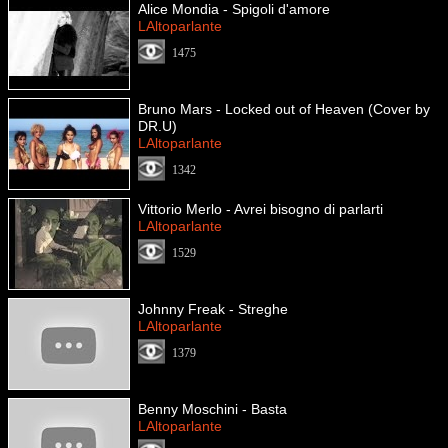
Alice Mondia - Spigoli d'amore
LAltoparlante
1475
Bruno Mars - Locked out of Heaven (Cover by
DR.U)
LAltoparlante
1342
Vittorio Merlo - Avrei bisogno di parlarti
LAltoparlante
1529
Johnny Freak - Streghe
LAltoparlante
1379
Benny Moschini - Basta
LAltoparlante