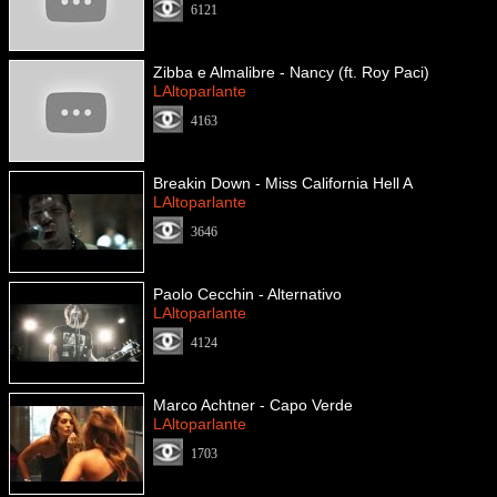
6121
Zibba e Almalibre - Nancy (ft. Roy Paci)
LAltoparlante
4163
Breakin Down - Miss California Hell A
LAltoparlante
3646
Paolo Cecchin - Alternativo
LAltoparlante
4124
Marco Achtner - Capo Verde
LAltoparlante
1703