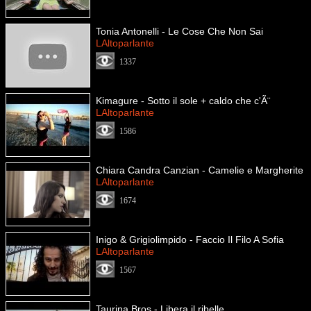
Tonia Antonelli - Le Cose Che Non Sai
LAltoparlante
1337
Kimagure - Sotto il sole + caldo che c'Ã¨
LAltoparlante
1586
Chiara Candra Canzian - Camelie e Margherite
LAltoparlante
1674
Inigo & Grigiolimpido - Faccio Il Filo A Sofia
LAltoparlante
1567
Taurina Bros - Libera il ribelle