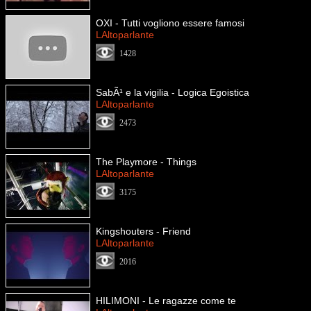
OXI - Tutti vogliono essere famosi
LAltoparlante
1428
SabÃ¹ e la vigilia - Logica Egoistica
LAltoparlante
2473
The Playmore - Things
LAltoparlante
3175
Kingshouters - Friend
LAltoparlante
2016
HILIMONI - Le ragazze come te