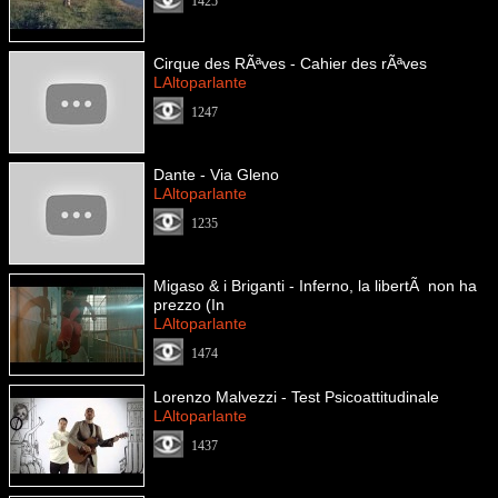
1425
Cirque des RÃªves - Cahier des rÃªves
LAltoparlante
1247
Dante - Via Gleno
LAltoparlante
1235
Migaso & i Briganti - Inferno, la libertÃ non ha
prezzo (In
LAltoparlante
1474
Lorenzo Malvezzi - Test Psicoattitudinale
LAltoparlante
1437