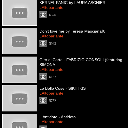
KERNEL PANIC by LAURA ASCHIERI
LAltoparlante
6376
Don't love me by Teresa MascianaÌ€
LAltoparlante
5943
Giro di Carte - FABRIZIO CONSOLI (featuring
SIMONA
LAltoparlante
6157
Le Belle Cose - SIKITIKIS
LAltoparlante
5752
L'Antidoto - Antidoto
LAltoparlante