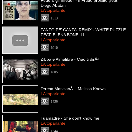
Fede & gli Infedeli - Il Frutto proibito (feat.
Diego Abatan
LAltoparlante
1513
TANTO PE' CANTA' REMIX - WHITE PUZZLE
FEAT. ELENA BONELLI
LAltoparlante
1910
Zibba e Almalibre - Ciao ti dirÃ²
LAltoparlante
1805
Teresa MascianÃ - Melissa Knows
LAltoparlante
1429
Tuamadre - She don't know me
LAltoparlante
1344