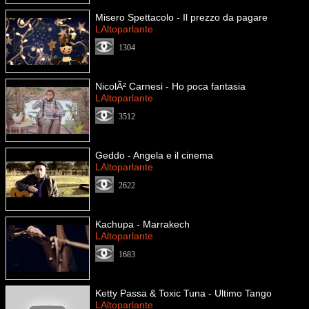
Misero Spettacolo - Il prezzo da pagare
LAltoparlante
1304
NicolÃ² Carnesi - Ho poca fantasia
LAltoparlante
3512
Geddo - Angela e il cinema
LAltoparlante
2622
Kachupa - Marrakech
LAltoparlante
1683
Ketty Passa & Toxic Tuna - Ultimo Tango
LAltoparlante