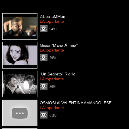
Zibba-aMMami
LAltoparlante
9490
Missa "Maria Ã¨ mia"
LAltoparlante
7954
"Un Segreto" Ridillo
LAltoparlante
8694
OSMOSI di VALENTINA AMANDOLESE
LAltoparlante
6186