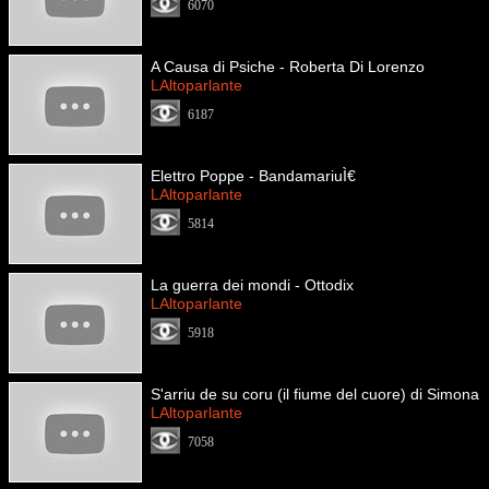
6070
A Causa di Psiche - Roberta Di Lorenzo
LAltoparlante
6187
Elettro Poppe - BandamariuÌ€
LAltoparlante
5814
La guerra dei mondi - Ottodix
LAltoparlante
5918
S'arriu de su coru (il fiume del cuore) di Simona
LAltoparlante
7058