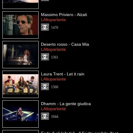
Massimo Priviero - Alzati
LAltoparlante
1470
Deserto rosso - Casa Mia
LAltoparlante
1361
Laura Trent - Let it rain
LAltoparlante
1560
Dhamm - La gente giudica
LAltoparlante
1944