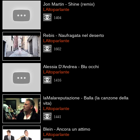
Jon Martin - Shine (remix)
LAltoparlante
1404
Rebis - Naufragata nel deserto
LAltoparlante
1602
Alessia D'Andrea - Blu occhi
LAltoparlante
1416
laMalareputazione - Balla (la canzone della
vita)
LAltoparlante
1441
Blein - Ancora un attimo
LAltoparlante