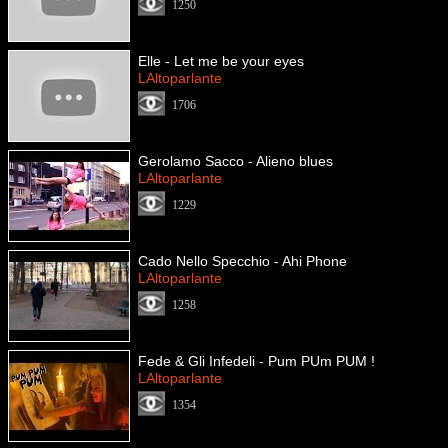
1250
Elle - Let me be your eyes
LAltoparlante
1706
Gerolamo Sacco - Alieno blues
LAltoparlante
1229
Cado Nello Specchio - Ahi Phone
LAltoparlante
1258
Fede & Gli Infedeli - Pum PUm PUM !
LAltoparlante
1354