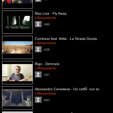
Max Lisa - Fly Away
LAltoparlante
1489
Combass feat. Attila - La Strada Giusta
LAltoparlante
1428
Rigo - Dimmelo
LAltoparlante
1367
Alessandro Cenedese - Un caffÃ¨ con te
LAltoparlante
1605