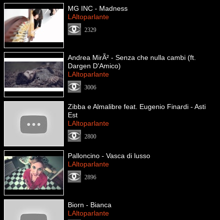
MG INC - Madness
LAltoparlante
2329
Andrea MirÃ² - Senza che nulla cambi (ft.
Dargen D'Amico)
LAltoparlante
3006
Zibba e Almalibre feat. Eugenio Finardi - Asti
Est
LAltoparlante
2800
Palloncino - Vasca di lusso
LAltoparlante
2896
Biorn - Bianca
LAltoparlante