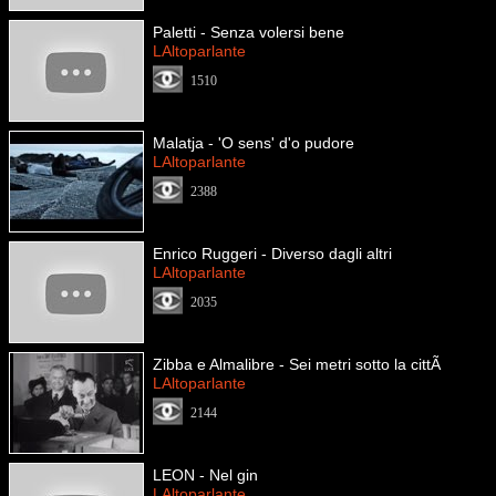
Paletti - Senza volersi bene
LAltoparlante
1510
Malatja - 'O sens' d'o pudore
LAltoparlante
2388
Enrico Ruggeri - Diverso dagli altri
LAltoparlante
2035
Zibba e Almalibre - Sei metri sotto la cittÃ
LAltoparlante
2144
LEON - Nel gin
LAltoparlante