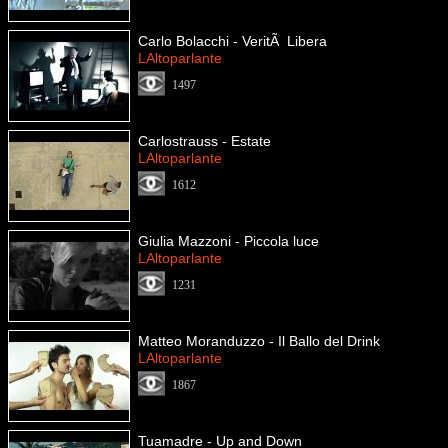
Carlo Bolacchi - VeritÃ Libera
LAltoparlante
1497
Carlostrauss - Estate
LAltoparlante
1612
Giulia Mazzoni - Piccola luce
LAltoparlante
1231
Matteo Moranduzzo - Il Ballo del Drink
LAltoparlante
1867
Tuamadre - Up and Down