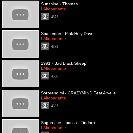
Sunshine - Thomas
LAltoparlante
4873
Spaceman - Pink Holy Days
LAltoparlante
4382
1991 - Bad Black Sheep
LAltoparlante
4530
Sorprendimi - CRAZYMIND Feat Aryelle
LAltoparlante
4335
Sogna che ti passa - Tindara
LAltoparlante