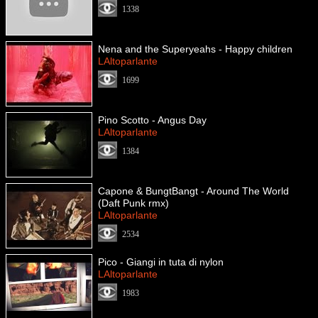
1338
Nena and the Superyeahs - Happy children
LAltoparlante
1699
Pino Scotto - Angus Day
LAltoparlante
1384
Capone & BungtBangt - Around The World
(Daft Punk rmx)
LAltoparlante
2534
Pico - Giangi in tuta di nylon
LAltoparlante
1983