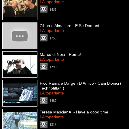
LAltoparlante
1431
Zibba e Almalibre - E Se Domani
LAltoparlante
1753
Marco di Noia - Rema!
LAltoparlante
1290
Pico Rama e Dargen D'Amico - Cani Bionici (
Technotitlan )
LAltoparlante
1487
Teresa MascianÃ - Have a good time
LAltoparlante
1318