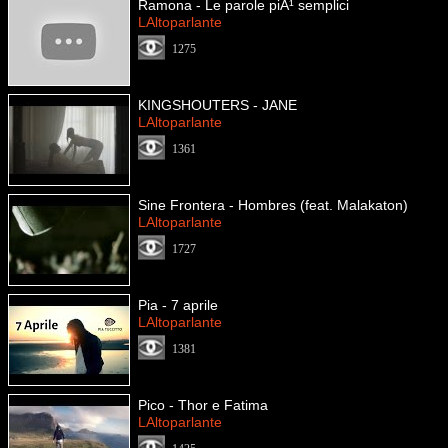
Ramona - Le parole piÃ¹ semplici
LAltoparlante
1275
KINGSHOUTERS - JANE
LAltoparlante
1361
Sine Frontera - Hombres (feat. Malakaton)
LAltoparlante
1727
Pia - 7 aprile
LAltoparlante
1381
Pico - Thor e Fatima
LAltoparlante