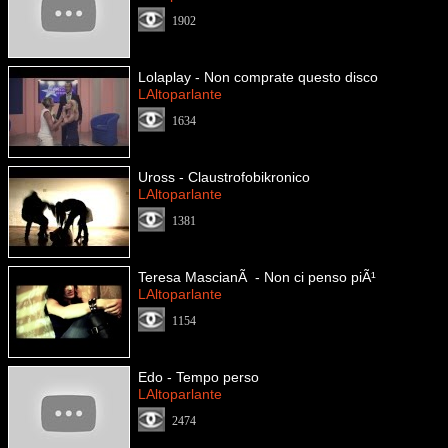
1902
Lolaplay - Non comprate questo disco
LAltoparlante
1634
Uross - Claustrofobikronico
LAltoparlante
1381
Teresa MascianÃ - Non ci penso piÃ¹
LAltoparlante
1154
Edo - Tempo perso
LAltoparlante
2474