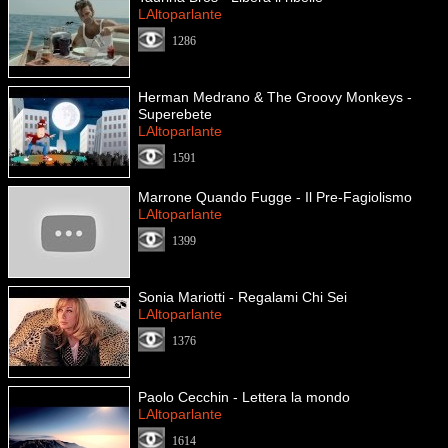
LAltoparlante
1286
Herman Medrano & The Groovy Monkeys -
Superebete
LAltoparlante
1591
Marrone Quando Fugge - Il Pre-Fagiolismo
LAltoparlante
1399
Sonia Mariotti - Regalami Chi Sei
LAltoparlante
1376
Paolo Cecchin - Lettera la mondo
LAltoparlante
1614