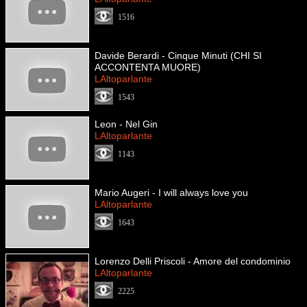
1516
Davide Berardi - Cinque Minuti (CHI SI
ACCONTENTA MUORE)
LAltoparlante
1543
Leon - Nel Gin
LAltoparlante
1143
Mario Augeri - I will always love you
LAltoparlante
1643
Lorenzo Delli Priscoli - Amore del condominio
LAltoparlante
2225