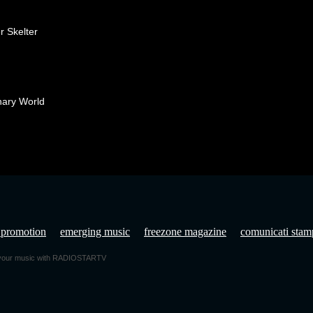
 Skelter
ary World
 promotion
emerging music
freezone magazine
comunicati stam
e your music with RADIOSTARTV