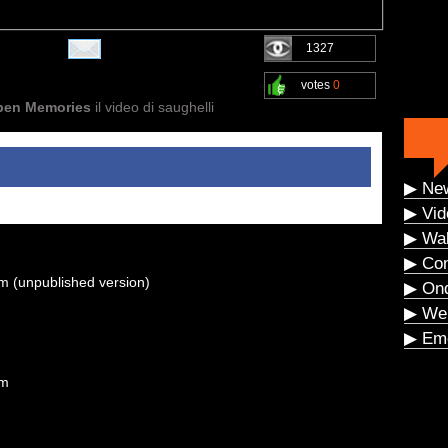
1327
votes
0
pen Memories
il video di saughelli
▶ Ne
▶ Vid
▶ Wal
▶ Co
um (unpublished version)
▶ On
▶ We
▶ Eme
um