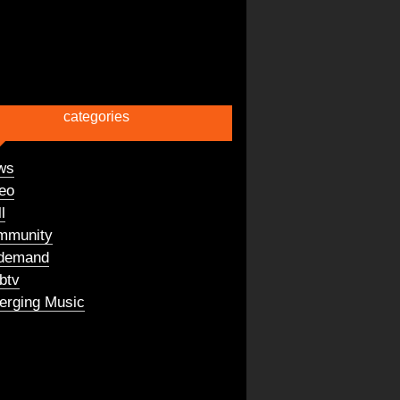
categories
ws
eo
l
mmunity
demand
btv
rging Music