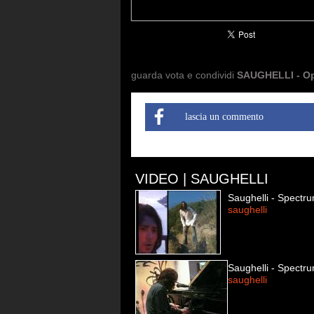
guarda vota e condividi
SAUGHELLI - O
lascia un commento
VIDEO | SAUGHELLI
Saughelli - Spectr
saughelli
Saughelli - Spectr
saughelli