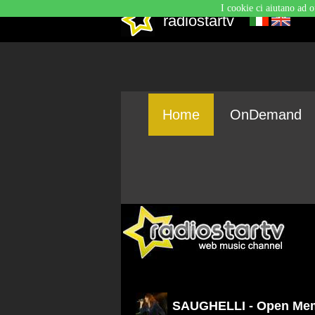
I cookie ci aiutano ad o
radiostartv
Home
OnDemand
SAUGHELLI - Open Me