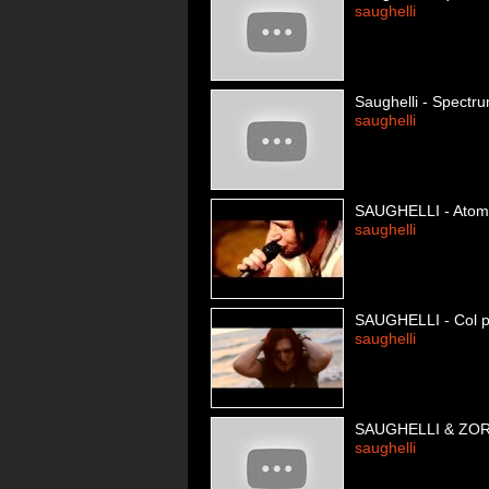
saughelli
Saughelli - Spectr
saughelli
SAUGHELLI - Atomi 
saughelli
SAUGHELLI - Col pa
saughelli
SAUGHELLI & ZORAMA
saughelli