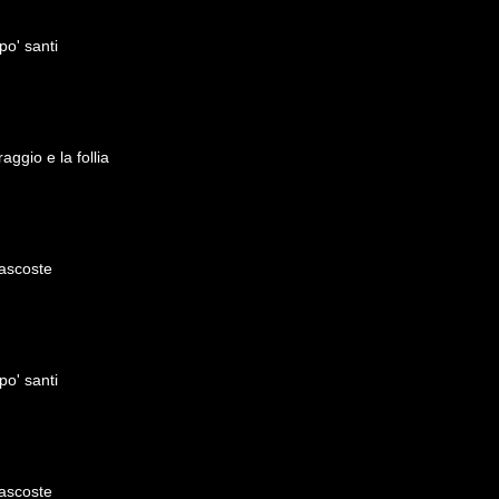
po' santi
raggio e la follia
nascoste
po' santi
nascoste