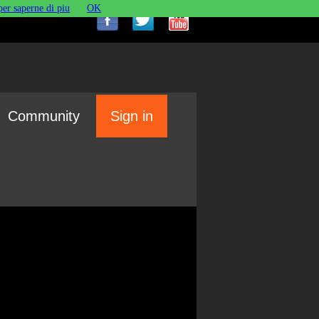
per saperne di piu
OK
Community
Sign in