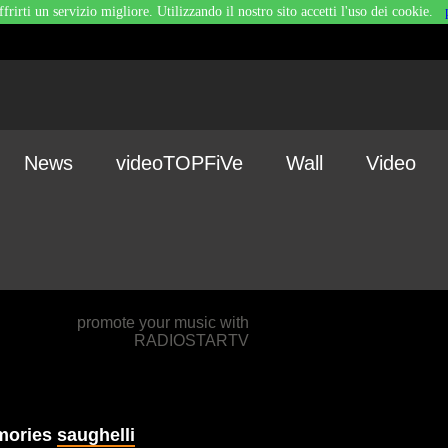
ffrirti un servizio migliore. Utilizzando il nostro sito accetti l'uso dei cookie.
News
videoTOPFiVe
Wall
Video
promote your music with
RADIOSTARTV
mories
saughelli