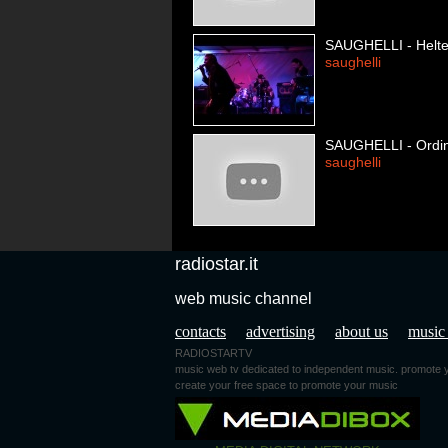
SAUGHELLI - Helter
saughelli
SAUGHELLI - Ordin
saughelli
radiostar.it
web music channel
contacts
advertising
about us
music
RADIOSTARTV
music web tv dedicated to independent music. promot
create your free space to promote your music