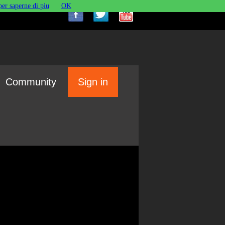
per saperne di piu
OK
Community
Sign in