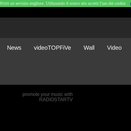
ffrirti un servizio migliore. Utilizzando il nostro sito accetti l'uso dei cookie.
News
videoTOPFiVe
Wall
Video
promote your music with
RADIOSTARTV