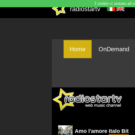
I cookie ci aiutano ad o
radiostartv
Home
OnDemand
Amo l'amore
Italo Bit