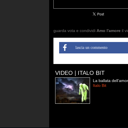
guarda vota e condividi
Amo l'amore
il v
lascia un commento
VIDEO | ITALO BIT
La ballata dell'amo
Italo Bit