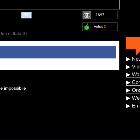
1697
votes
0
ideo di Italo Bit
▶ Ne
▶ Vid
▶ Wal
▶ Co
re impossibile
▶ On
▶ We
▶ Eme