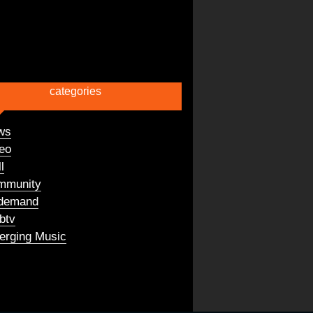
categories
ws
eo
l
mmunity
demand
btv
rging Music