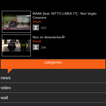
MAAK [feat. NITTO LINEA 77] - Non Voglio
Crescere
MaaK
1922
Non mi dimenticherÃ²
MaaK
2581
categories
news
video
wall