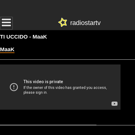
radiostartv
TI UCCIDO - MaaK
MaaK