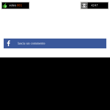
votes
801
4247
lascia un commento