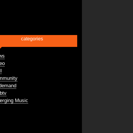
categories
ws
eo
l
mmunity
demand
btv
rging Music