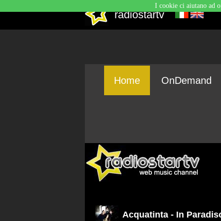
I cookie ci aiutano ad o
radiostartv
Home
OnDemand
Acquatinta - In Paradis