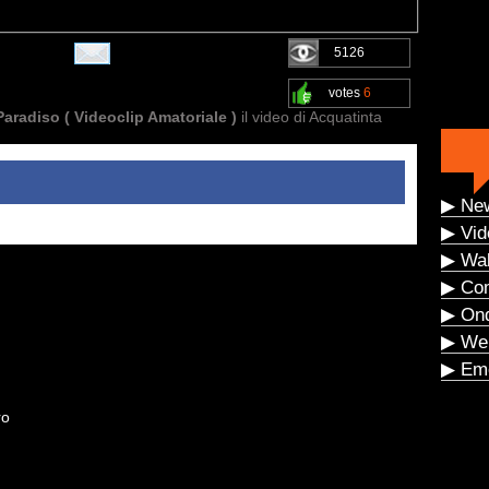
5126
votes
6
Paradiso ( Videoclip Amatoriale )
il video di Acquatinta
▶ Ne
▶ Vid
▶ Wal
▶ Co
▶ On
▶ We
▶ Eme
ro