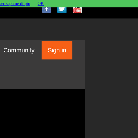
per saperne di piu
OK
Community
Sign in