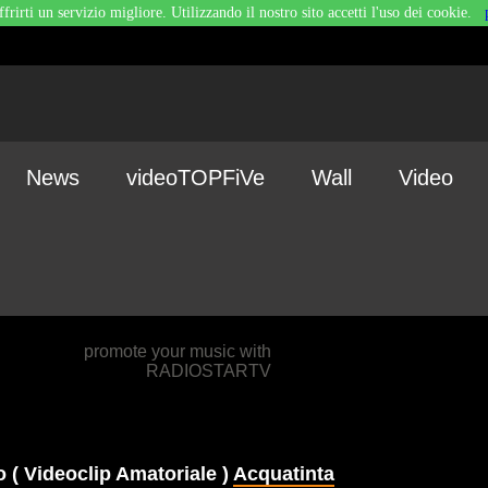
ffrirti un servizio migliore. Utilizzando il nostro sito accetti l'uso dei cookie.
News
videoTOPFiVe
Wall
Video
promote your music with
RADIOSTARTV
o ( Videoclip Amatoriale )
Acquatinta