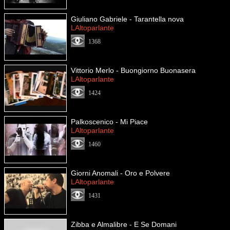
Giuliano Gabriele - Tarantella nova
LAltoparlante
1368
Vittorio Merlo - Buongiorno Buonasera
LAltoparlante
1424
Palkoscenico - Mi Piace
LAltoparlante
1460
Giorni Anomali - Oro e Polvere
LAltoparlante
1431
Zibba e Almalibre - E Se Domani