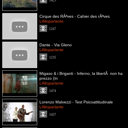
1425
Cirque des RÃªves - Cahier des rÃªves
LAltoparlante
1247
Dante - Via Gleno
LAltoparlante
1235
Migaso & i Briganti - Inferno, la libertÃ non ha
prezzo (In
LAltoparlante
1474
Lorenzo Malvezzi - Test Psicoattitudinale
LAltoparlante
1437