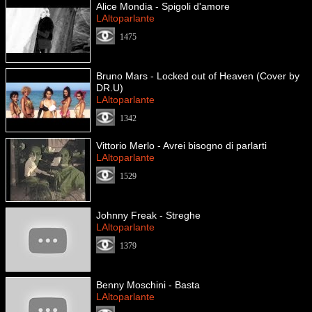
Alice Mondia - Spigoli d'amore
LAltoparlante
1475
Bruno Mars - Locked out of Heaven (Cover by
DR.U)
LAltoparlante
1342
Vittorio Merlo - Avrei bisogno di parlarti
LAltoparlante
1529
Johnny Freak - Streghe
LAltoparlante
1379
Benny Moschini - Basta
LAltoparlante