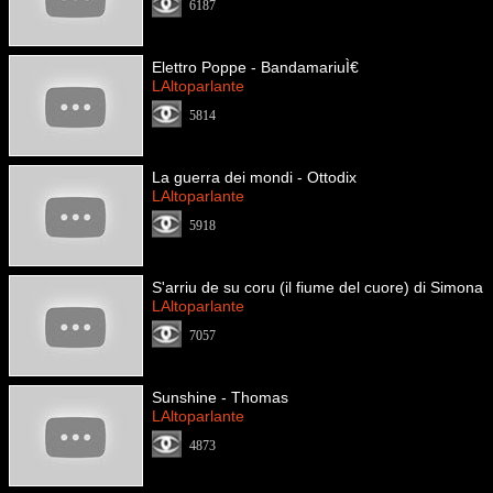
6187
Elettro Poppe - BandamariuÌ€
LAltoparlante
5814
La guerra dei mondi - Ottodix
LAltoparlante
5918
S'arriu de su coru (il fiume del cuore) di Simona
LAltoparlante
7057
Sunshine - Thomas
LAltoparlante
4873