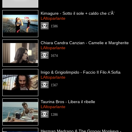
Kimagure - Sotto il sole + caldo che c'Ã¨
LAltoparlante
1586
Chiara Candra Canzian - Camelie e Margherite
LAltoparlante
1674
Inigo & Grigiolimpido - Faccio Il Filo A Sofia
LAltoparlante
1567
Taurina Bros - Libera il ribelle
LAltoparlante
1286
Herman Medrano & The Groovy Monkeys -