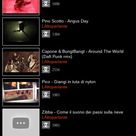
1698
Pino Scotto - Angus Day
LAltoparlante
1384
Capone & BungtBangt - Around The World
(Daft Punk rmx)
LAltoparlante
2534
Pico - Giangi in tuta di nylon
LAltoparlante
1983
Zibba - Come il suono dei passi sulla neve
LAltoparlante
1983