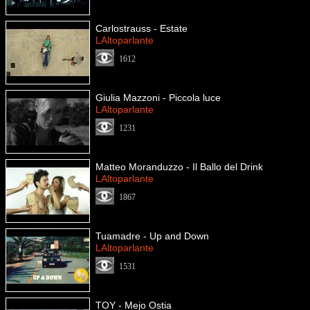
Carlostrauss - Estate
LAltoparlante
1612
Giulia Mazzoni - Piccola luce
LAltoparlante
1231
Matteo Moranduzzo - Il Ballo del Drink
LAltoparlante
1867
Tuamadre - Up and Down
LAltoparlante
1531
TOY - Mejo Ostia