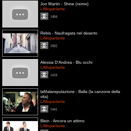
Jon Martin - Shine (remix)
LAltoparlante
1404
Rebis - Naufragata nel deserto
LAltoparlante
1602
Alessia D'Andrea - Blu occhi
LAltoparlante
1416
laMalareputazione - Balla (la canzone della
vita)
LAltoparlante
1441
Blein - Ancora un attimo
LAltoparlante