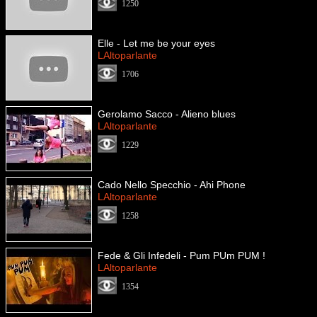
1250
Elle - Let me be your eyes
LAltoparlante
1706
Gerolamo Sacco - Alieno blues
LAltoparlante
1229
Cado Nello Specchio - Ahi Phone
LAltoparlante
1258
Fede & Gli Infedeli - Pum PUm PUM !
LAltoparlante
1354