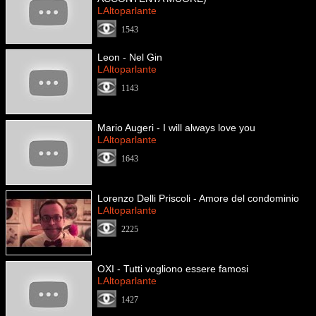
LAltoparlante
1543
Leon - Nel Gin
LAltoparlante
1143
Mario Augeri - I will always love you
LAltoparlante
1643
Lorenzo Delli Priscoli - Amore del condominio
LAltoparlante
2225
OXI - Tutti vogliono essere famosi
LAltoparlante
1427