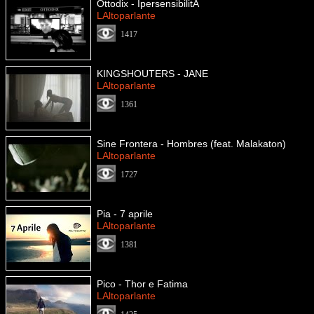
Ottodix - IpersensibilitÃ
LAltoparlante
1417
KINGSHOUTERS - JANE
LAltoparlante
1361
Sine Frontera - Hombres (feat. Malakaton)
LAltoparlante
1727
Pia - 7 aprile
LAltoparlante
1381
Pico - Thor e Fatima
LAltoparlante