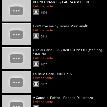
KERNEL PANIC by LAURA ASCHIERI
LAltoparlante
6376
Don't love me by Teresa MascianaÌ€
LAltoparlante
5943
Giro di Carte - FABRIZIO CONSOLI (featuring
SIMONA
LAltoparlante
6157
Le Belle Cose - SIKITIKIS
LAltoparlante
5752
A Causa di Psiche - Roberta Di Lorenzo
LAltoparlante