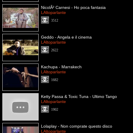
NicolÃ² Carnesi - Ho poca fantasia
LAltoparlante
3512
Geddo - Angela e il cinema
LAltoparlante
2622
Kachupa - Marrakech
LAltoparlante
1682
Ketty Passa & Toxic Tuna - Ultimo Tango
LAltoparlante
1902
Lolaplay - Non comprate questo disco
LAltoparlante