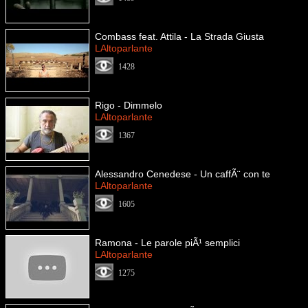
Combass feat. Attila - La Strada Giusta
LAltoparlante
1428
Rigo - Dimmelo
LAltoparlante
1367
Alessandro Cenedese - Un caffÃ¨ con te
LAltoparlante
1605
Ramona - Le parole piÃ¹ semplici
LAltoparlante
1275