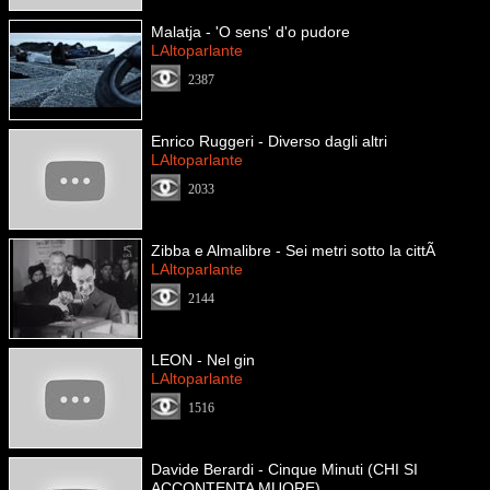
Malatja - 'O sens' d'o pudore
LAltoparlante
2387
Enrico Ruggeri - Diverso dagli altri
LAltoparlante
2033
Zibba e Almalibre - Sei metri sotto la cittÃ
LAltoparlante
2144
LEON - Nel gin
LAltoparlante
1516
Davide Berardi - Cinque Minuti (CHI SI
ACCONTENTA MUORE)