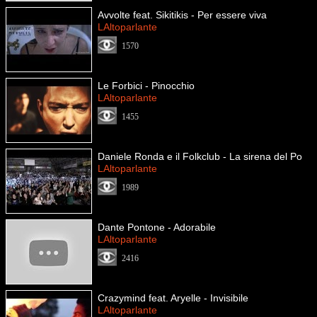
Avvolte feat. Sikitikis - Per essere viva
LAltoparlante
1570
Le Forbici - Pinocchio
LAltoparlante
1455
Daniele Ronda e il Folkclub - La sirena del Po
LAltoparlante
1989
Dante Pontone - Adorabile
LAltoparlante
2416
Crazymind feat. Aryelle - Invisibile
LAltoparlante