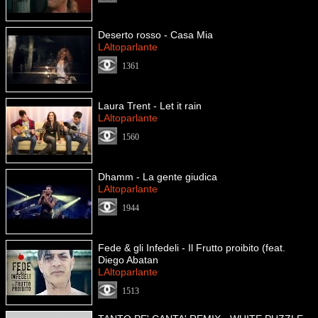
Deserto rosso - Casa Mia
LAltoparlante
1361
Laura Trent - Let it rain
LAltoparlante
1560
Dhamm - La gente giudica
LAltoparlante
1944
Fede & gli Infedeli - Il Frutto proibito (feat.
Diego Abatan
LAltoparlante
1513