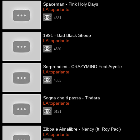
Spaceman - Pink Holy Days
LAltoparlante
4381
1991 - Bad Black Sheep
LAltoparlante
4530
Sorprendimi - CRAZYMIND Feat Aryelle
LAltoparlante
4335
Sogna che ti passa - Tindara
LAltoparlante
6121
Zibba e Almalibre - Nancy (ft. Roy Paci)
LAltoparlante