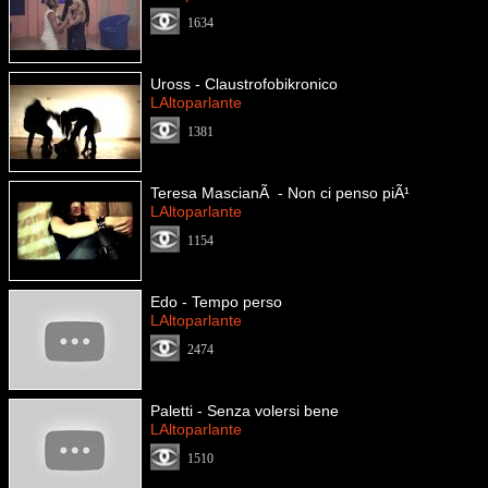
1634
Uross - Claustrofobikronico
LAltoparlante
1381
Teresa MascianÃ - Non ci penso piÃ¹
LAltoparlante
1154
Edo - Tempo perso
LAltoparlante
2474
Paletti - Senza volersi bene
LAltoparlante
1510