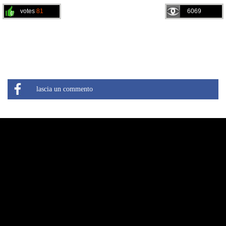
votes
81
6069
lascia un commento