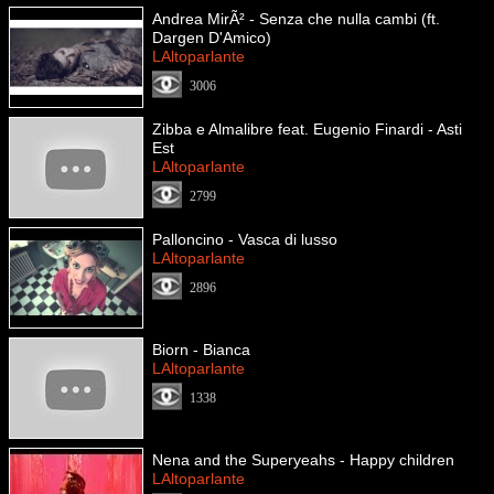
Andrea MirÃ² - Senza che nulla cambi (ft.
Dargen D'Amico)
LAltoparlante
3006
Zibba e Almalibre feat. Eugenio Finardi - Asti
Est
LAltoparlante
2799
Palloncino - Vasca di lusso
LAltoparlante
2896
Biorn - Bianca
LAltoparlante
1338
Nena and the Superyeahs - Happy children
LAltoparlante