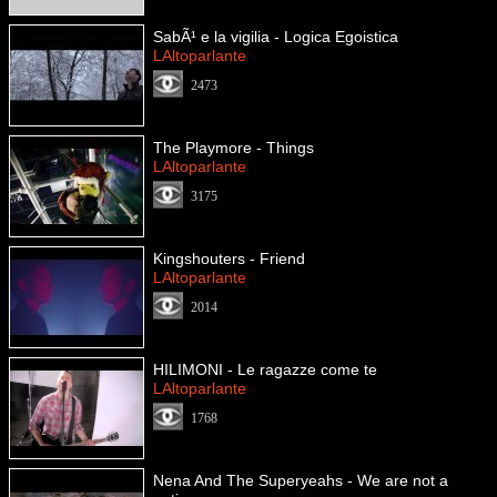
SabÃ¹ e la vigilia - Logica Egoistica
LAltoparlante
2473
The Playmore - Things
LAltoparlante
3175
Kingshouters - Friend
LAltoparlante
2014
HILIMONI - Le ragazze come te
LAltoparlante
1768
Nena And The Superyeahs - We are not a