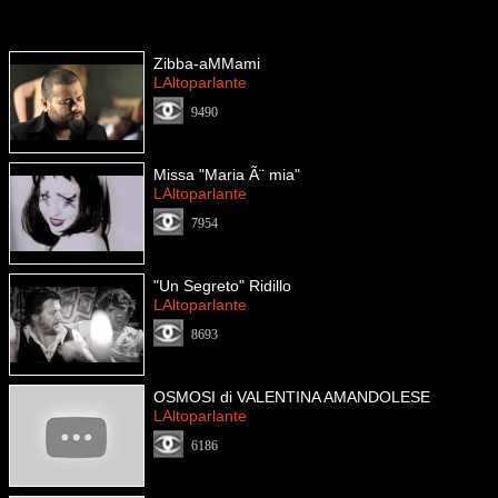
Zibba-aMMami
LAltoparlante
9490
Missa "Maria Ã¨ mia"
LAltoparlante
7954
"Un Segreto" Ridillo
LAltoparlante
8693
OSMOSI di VALENTINA AMANDOLESE
LAltoparlante
6186