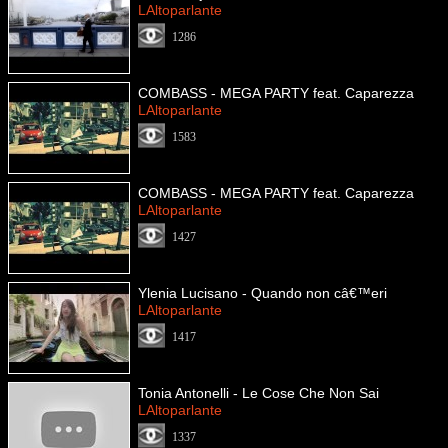
LAltoparlante
1286
COMBASS - MEGA PARTY feat. Caparezza
LAltoparlante
1583
COMBASS - MEGA PARTY feat. Caparezza
LAltoparlante
1427
Ylenia Lucisano - Quando non câ€™eri
LAltoparlante
1417
Tonia Antonelli - Le Cose Che Non Sai
LAltoparlante
1337