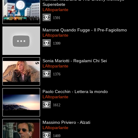
Superebete
LAltoparlante
1591
Marrone Quando Fugge - Il Pre-Fagiolismo
LAltoparlante
1399
Sonia Mariotti - Regalami Chi Sei
LAltoparlante
1376
Paolo Cecchin - Lettera la mondo
LAltoparlante
1612
Massimo Priviero - Alzati
LAltoparlante
1469