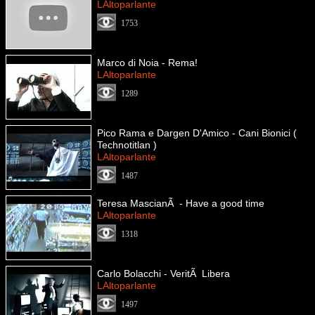
LAltoparlante
1753
Marco di Noia - Rema!
LAltoparlante
1289
Pico Rama e Dargen D'Amico - Cani Bionici (
Technotitlan )
LAltoparlante
1487
Teresa MascianÃ - Have a good time
LAltoparlante
1318
Carlo Bolacchi - VeritÃ Libera
LAltoparlante
1497