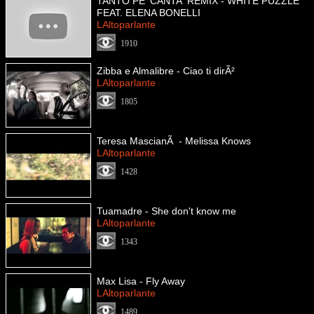
TANTO PE' CANTA' REMIX - WHITE PUZZLE
FEAT. ELENA BONELLI
LAltoparlante
1910
Zibba e Almalibre - Ciao ti dirÃ²
LAltoparlante
1805
Teresa MascianÃ - Melissa Knows
LAltoparlante
1428
Tuamadre - She don't know me
LAltoparlante
1343
Max Lisa - Fly Away
LAltoparlante
1489