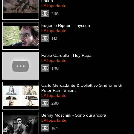
nation
LAltoparlante
2103
Eugenio Ripepi - Thyssen
LAltoparlante
1424
Fabio Cardullo - Hey Papa
LAltoparlante
1703
Carlo Mercadante & Collettivo Sindrome di
Peter Pan - #nient
LAltoparlante
2500
Benny Moschini - Sono qui ancora
LAltoparlante
1674