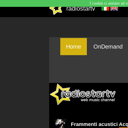
I cookie ci aiutano ad o
radiostartv
Home
OnDemand
Frammenti acustici
Acq