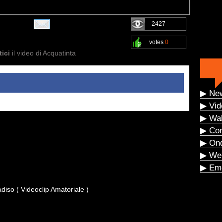
2427
votes
0
ici
il video di Acquatinta
▶ Ne
▶ Vid
▶ Wal
▶ Co
▶ On
▶ We
▶ Eme
adiso ( Videoclip Amatoriale )