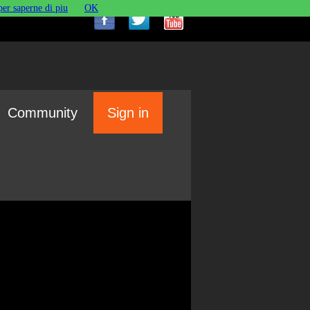
per saperne di piu
OK
Community
Sign in