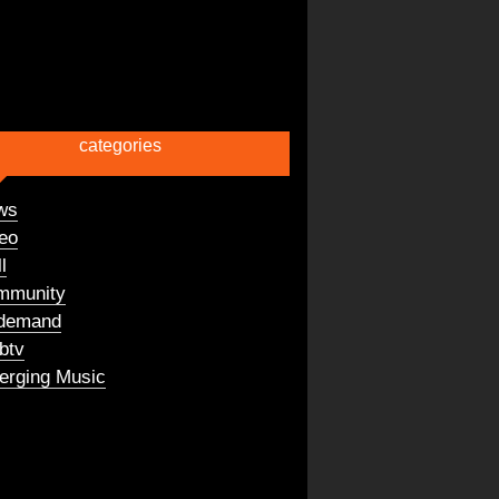
categories
ws
eo
l
mmunity
demand
btv
rging Music