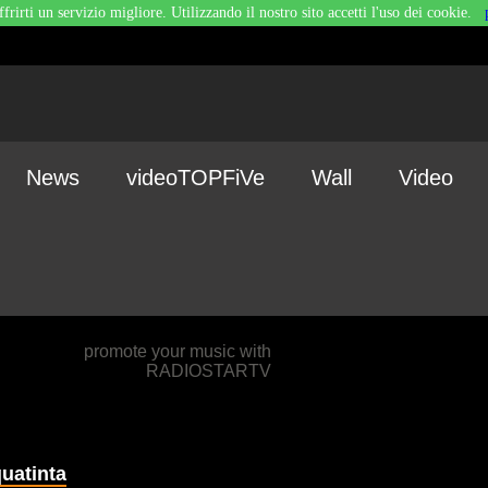
ffrirti un servizio migliore. Utilizzando il nostro sito accetti l'uso dei cookie.
News
videoTOPFiVe
Wall
Video
promote your music with
RADIOSTARTV
uatinta