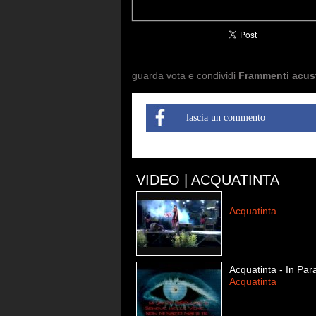
guarda vota e condividi
Frammenti acust
lascia un commento
VIDEO | ACQUATINTA
Acquatinta
Acquatinta - In Par
Acquatinta