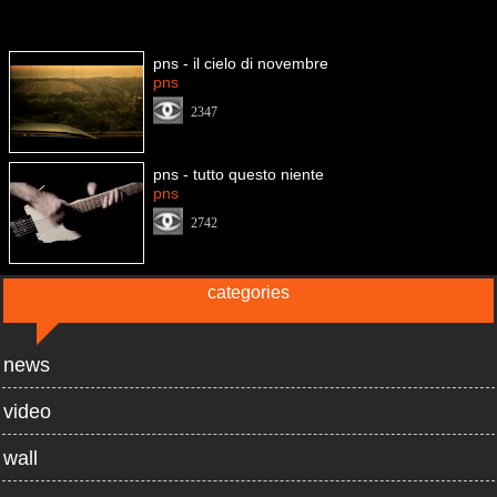
pns - il cielo di novembre
pns
2347
pns - tutto questo niente
pns
2742
categories
news
video
wall