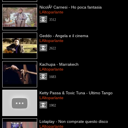
NicolÃ² Carnesi - Ho poca fantasia
LAltoparlante
3512
Geddo - Angela e il cinema
LAltoparlante
2622
Kachupa - Marrakech
LAltoparlante
1683
Ketty Passa & Toxic Tuna - Ultimo Tango
LAltoparlante
1902
Lolaplay - Non comprate questo disco
LAltoparlante