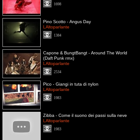
1698
Pino Scotto - Angus Day
LAltoparlante
1384
Capone & BungtBangt - Around The World
(Daft Punk rmx)
LAltoparlante
2534
Pico - Giangi in tuta di nylon
LAltoparlante
1983
Zibba - Come il suono dei passi sulla neve
LAltoparlante
1983