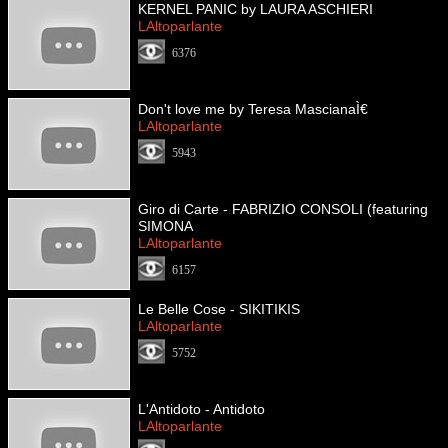
KERNEL PANIC by LAURA ASCHIERI
LAltoparlante
6376
Don't love me by Teresa MascianaÌ€
LAltoparlante
5943
Giro di Carte - FABRIZIO CONSOLI (featuring
SIMONA
LAltoparlante
6157
Le Belle Cose - SIKITIKIS
LAltoparlante
5752
L'Antidoto - Antidoto
LAltoparlante