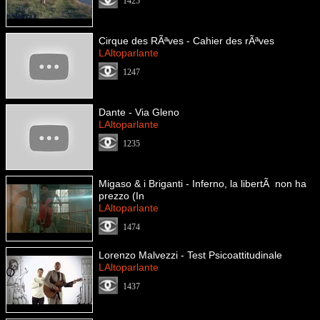
1425
Cirque des RÃªves - Cahier des rÃªves
LAltoparlante
1247
Dante - Via Gleno
LAltoparlante
1235
Migaso & i Briganti - Inferno, la libertÃ non ha
prezzo (In
LAltoparlante
1474
Lorenzo Malvezzi - Test Psicoattitudinale
LAltoparlante
1437