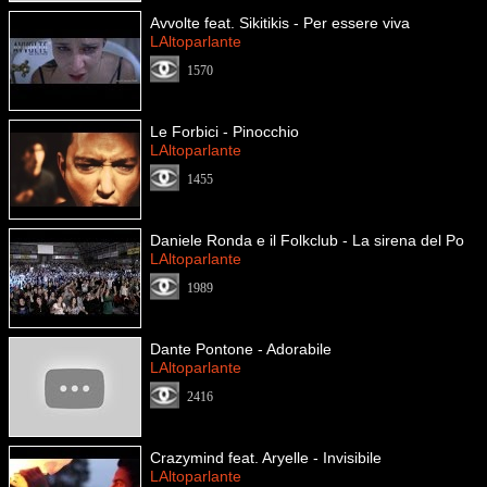
Avvolte feat. Sikitikis - Per essere viva
LAltoparlante
1570
Le Forbici - Pinocchio
LAltoparlante
1455
Daniele Ronda e il Folkclub - La sirena del Po
LAltoparlante
1989
Dante Pontone - Adorabile
LAltoparlante
2416
Crazymind feat. Aryelle - Invisibile
LAltoparlante