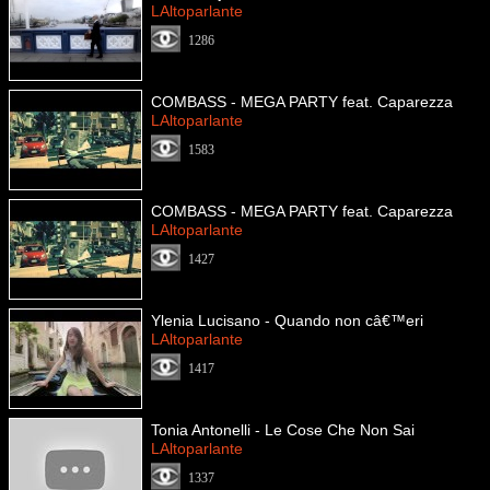
LAltoparlante
1286
COMBASS - MEGA PARTY feat. Caparezza
LAltoparlante
1583
COMBASS - MEGA PARTY feat. Caparezza
LAltoparlante
1427
Ylenia Lucisano - Quando non câ€™eri
LAltoparlante
1417
Tonia Antonelli - Le Cose Che Non Sai
LAltoparlante
1337