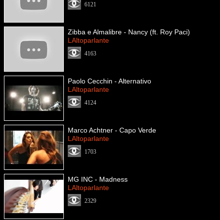
6121
Zibba e Almalibre - Nancy (ft. Roy Paci)
LAltoparlante
4163
Paolo Cecchin - Alternativo
LAltoparlante
4124
Marco Achtner - Capo Verde
LAltoparlante
1703
MG INC - Madness
LAltoparlante
2329