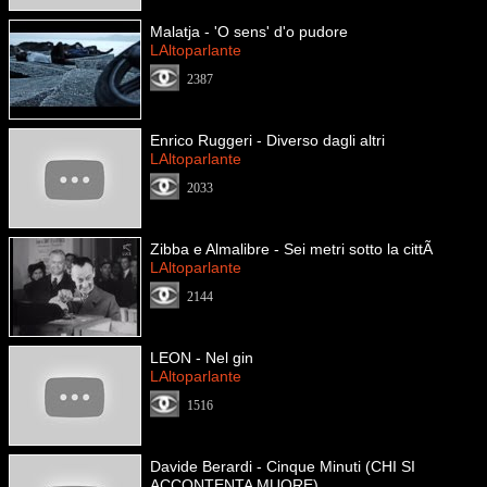
Malatja - 'O sens' d'o pudore
LAltoparlante
2387
Enrico Ruggeri - Diverso dagli altri
LAltoparlante
2033
Zibba e Almalibre - Sei metri sotto la cittÃ
LAltoparlante
2144
LEON - Nel gin
LAltoparlante
1516
Davide Berardi - Cinque Minuti (CHI SI
ACCONTENTA MUORE)