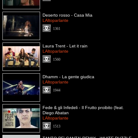
Deserto rosso - Casa Mia
LAltoparlante
1361
Laura Trent - Let it rain
LAltoparlante
1560
Dhamm - La gente giudica
LAltoparlante
1944
Fede & gli Infedeli - Il Frutto proibito (feat.
Diego Abatan
LAltoparlante
1513