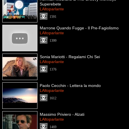
Superebete
LAltoparlante
1591
Marrone Quando Fugge - Il Pre-Fagiolismo
LAltoparlante
1399
Sonia Mariotti - Regalami Chi Sei
LAltoparlante
1376
Paolo Cecchin - Lettera la mondo
LAltoparlante
1612
Massimo Priviero - Alzati
LAltoparlante
1469