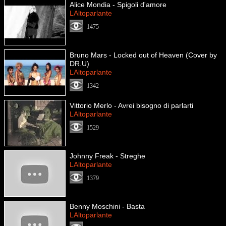
Alice Mondia - Spigoli d'amore
LAltoparlante
1475
Bruno Mars - Locked out of Heaven (Cover by
DR.U)
LAltoparlante
1342
Vittorio Merlo - Avrei bisogno di parlarti
LAltoparlante
1529
Johnny Freak - Streghe
LAltoparlante
1379
Benny Moschini - Basta
LAltoparlante