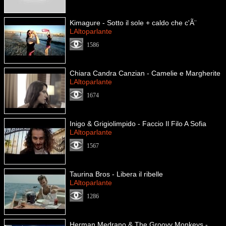
Kimagure - Sotto il sole + caldo che c'Ã¨
LAltoparlante
1586
Chiara Candra Canzian - Camelie e Margherite
LAltoparlante
1674
Inigo & Grigiolimpido - Faccio Il Filo A Sofia
LAltoparlante
1567
Taurina Bros - Libera il ribelle
LAltoparlante
1286
Herman Medrano & The Groovy Monkeys -