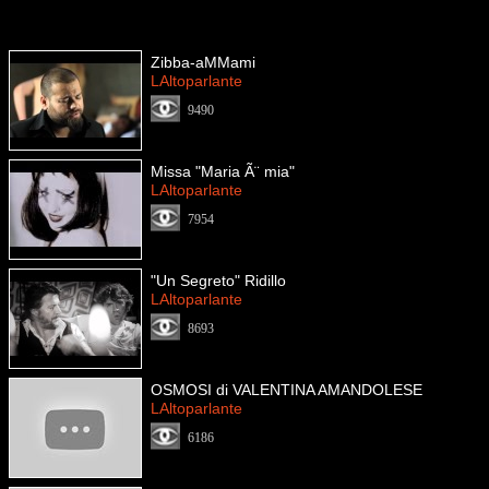
Zibba-aMMami
LAltoparlante
9490
Missa "Maria Ã¨ mia"
LAltoparlante
7954
"Un Segreto" Ridillo
LAltoparlante
8693
OSMOSI di VALENTINA AMANDOLESE
LAltoparlante
6186