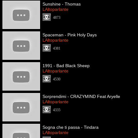
Sunshine - Thomas
LAltoparlante
4873
Spaceman - Pink Holy Days
LAltoparlante
4381
1991 - Bad Black Sheep
LAltoparlante
4530
Sorprendimi - CRAZYMIND Feat Aryelle
LAltoparlante
4335
Sogna che ti passa - Tindara
LAltoparlante