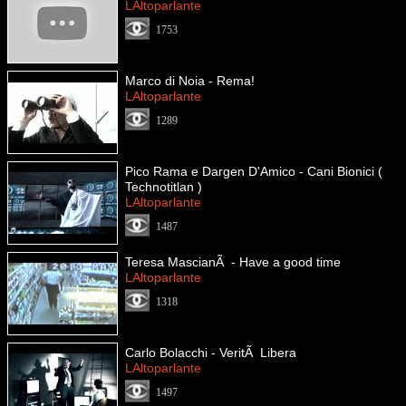
LAltoparlante
1753
Marco di Noia - Rema!
LAltoparlante
1289
Pico Rama e Dargen D'Amico - Cani Bionici (
Technotitlan )
LAltoparlante
1487
Teresa MascianÃ - Have a good time
LAltoparlante
1318
Carlo Bolacchi - VeritÃ Libera
LAltoparlante
1497