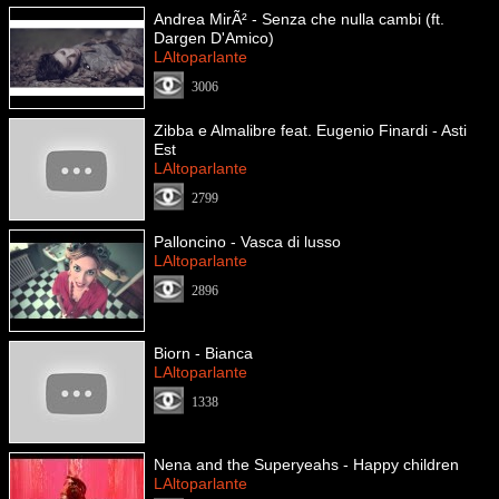
Andrea MirÃ² - Senza che nulla cambi (ft.
Dargen D'Amico)
LAltoparlante
3006
Zibba e Almalibre feat. Eugenio Finardi - Asti
Est
LAltoparlante
2799
Palloncino - Vasca di lusso
LAltoparlante
2896
Biorn - Bianca
LAltoparlante
1338
Nena and the Superyeahs - Happy children
LAltoparlante