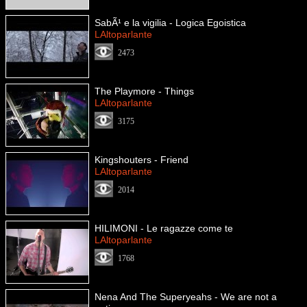
SabÃ¹ e la vigilia - Logica Egoistica
LAltoparlante
2473
The Playmore - Things
LAltoparlante
3175
Kingshouters - Friend
LAltoparlante
2014
HILIMONI - Le ragazze come te
LAltoparlante
1768
Nena And The Superyeahs - We are not a