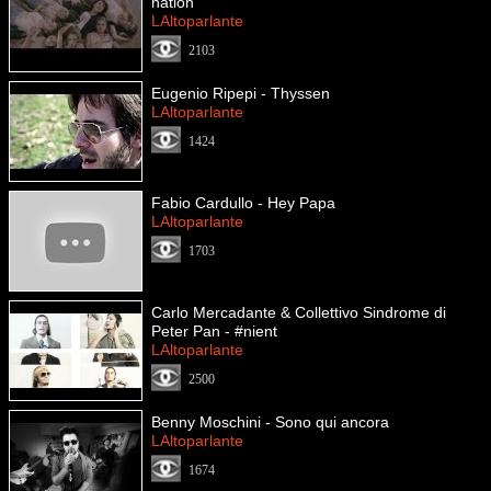
nation
LAltoparlante
2103
Eugenio Ripepi - Thyssen
LAltoparlante
1424
Fabio Cardullo - Hey Papa
LAltoparlante
1703
Carlo Mercadante & Collettivo Sindrome di
Peter Pan - #nient
LAltoparlante
2500
Benny Moschini - Sono qui ancora
LAltoparlante
1674