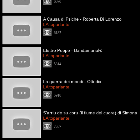
6070
A Causa di Psiche - Roberta Di Lorenzo
LAltoparlante
6187
Elettro Poppe - BandamariuÌ€
LAltoparlante
5814
La guerra dei mondi - Ottodix
LAltoparlante
5918
S'arriu de su coru (il fiume del cuore) di Simona
LAltoparlante
7057