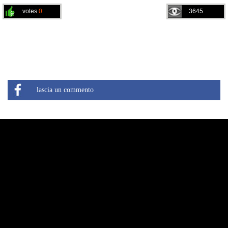
votes
0
3645
lascia un commento