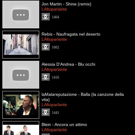
Jon Martin - Shine (remix)
LAltoparlante
1404
Rebis - Naufragata nel deserto
LAltoparlante
1602
Alessia D'Andrea - Blu occhi
LAltoparlante
1416
laMalareputazione - Balla (la canzone della
vita)
LAltoparlante
1441
Blein - Ancora un attimo
LAltoparlante