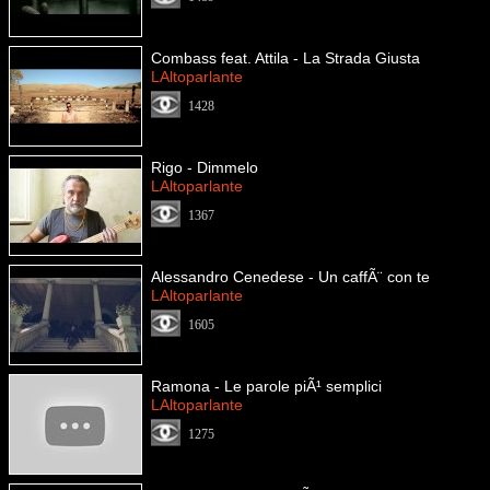
Combass feat. Attila - La Strada Giusta
LAltoparlante
1428
Rigo - Dimmelo
LAltoparlante
1367
Alessandro Cenedese - Un caffÃ¨ con te
LAltoparlante
1605
Ramona - Le parole piÃ¹ semplici
LAltoparlante
1275