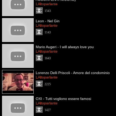
LAltoparlante
1543
Leon - Nel Gin
LAltoparlante
1143
Mario Augeri - I will always love you
LAltoparlante
1643
Lorenzo Delli Priscoli - Amore del condominio
LAltoparlante
2225
OXI - Tutti vogliono essere famosi
LAltoparlante
1427