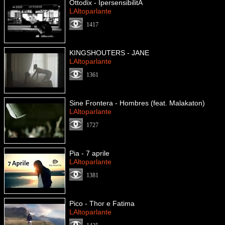
Ottodix - IpersensibilitÃ
LAltoparlante
1417
KINGSHOUTERS - JANE
LAltoparlante
1361
Sine Frontera - Hombres (feat. Malakaton)
LAltoparlante
1727
Pia - 7 aprile
LAltoparlante
1381
Pico - Thor e Fatima
LAltoparlante