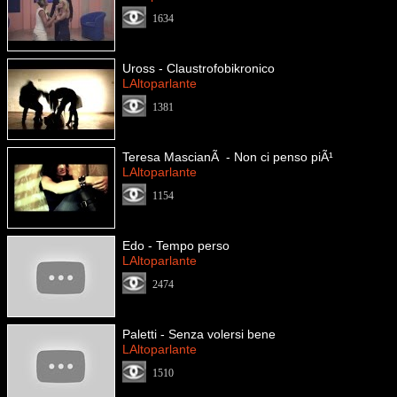
1634
Uross - Claustrofobikronico
LAltoparlante
1381
Teresa MascianÃ - Non ci penso piÃ¹
LAltoparlante
1154
Edo - Tempo perso
LAltoparlante
2474
Paletti - Senza volersi bene
LAltoparlante
1510