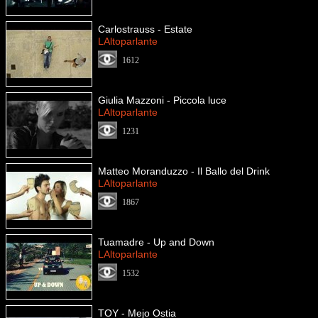
Carlostrauss - Estate
LAltoparlante
1612
Giulia Mazzoni - Piccola luce
LAltoparlante
1231
Matteo Moranduzzo - Il Ballo del Drink
LAltoparlante
1867
Tuamadre - Up and Down
LAltoparlante
1532
TOY - Mejo Ostia