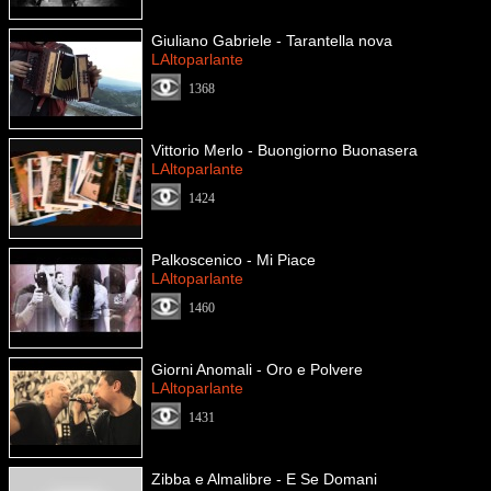
Giuliano Gabriele - Tarantella nova
LAltoparlante
1368
Vittorio Merlo - Buongiorno Buonasera
LAltoparlante
1424
Palkoscenico - Mi Piace
LAltoparlante
1460
Giorni Anomali - Oro e Polvere
LAltoparlante
1431
Zibba e Almalibre - E Se Domani