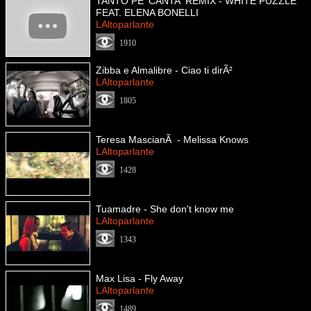
TANTO PE' CANTA' REMIX - WHITE PUZZLE
FEAT. ELENA BONELLI
LAltoparlante
1910
Zibba e Almalibre - Ciao ti dirÃ²
LAltoparlante
1805
Teresa MascianÃ - Melissa Knows
LAltoparlante
1428
Tuamadre - She don't know me
LAltoparlante
1343
Max Lisa - Fly Away
LAltoparlante
1489