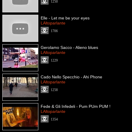
1250
Elle - Let me be your eyes
LAltoparlante
1706
Gerolamo Sacco - Alieno blues
LAltoparlante
1229
Cado Nello Specchio - Ahi Phone
LAltoparlante
1258
Fede & Gli Infedeli - Pum PUm PUM !
LAltoparlante
1354