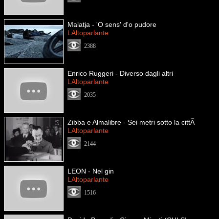
Malatja - 'O sens' d'o pudore
LAltoparlante
2388
Enrico Ruggeri - Diverso dagli altri
LAltoparlante
2035
Zibba e Almalibre - Sei metri sotto la cittÃ
LAltoparlante
2144
LEON - Nel gin
LAltoparlante
1516