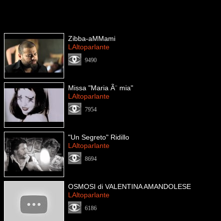
Zibba-aMMami
LAltoparlante
9490
Missa "Maria Ã¨ mia"
LAltoparlante
7954
"Un Segreto" Ridillo
LAltoparlante
8694
OSMOSI di VALENTINA AMANDOLESE
LAltoparlante
6186