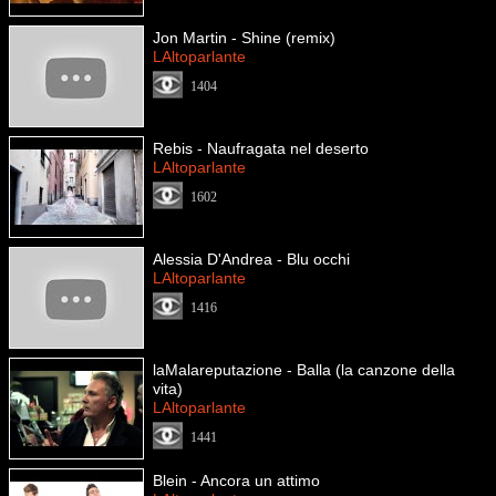
Jon Martin - Shine (remix)
LAltoparlante
1404
Rebis - Naufragata nel deserto
LAltoparlante
1602
Alessia D'Andrea - Blu occhi
LAltoparlante
1416
laMalareputazione - Balla (la canzone della
vita)
LAltoparlante
1441
Blein - Ancora un attimo