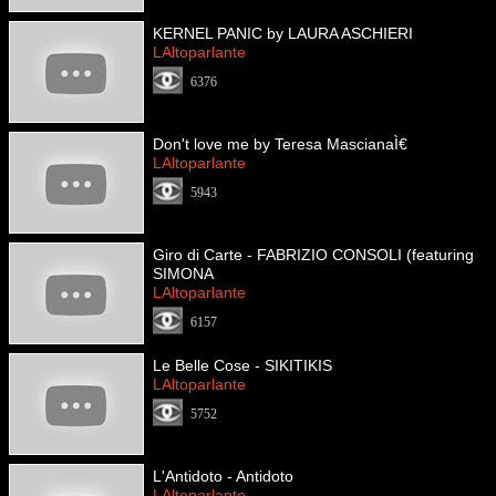
KERNEL PANIC by LAURA ASCHIERI
LAltoparlante
6376
Don't love me by Teresa MascianaÌ€
LAltoparlante
5943
Giro di Carte - FABRIZIO CONSOLI (featuring
SIMONA
LAltoparlante
6157
Le Belle Cose - SIKITIKIS
LAltoparlante
5752
L'Antidoto - Antidoto
LAltoparlante