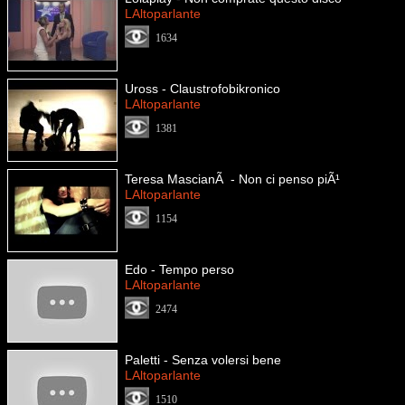
LAltoparlante
1634
Uross - Claustrofobikronico
LAltoparlante
1381
Teresa MascianÃ - Non ci penso piÃ¹
LAltoparlante
1154
Edo - Tempo perso
LAltoparlante
2474
Paletti - Senza volersi bene
LAltoparlante
1510