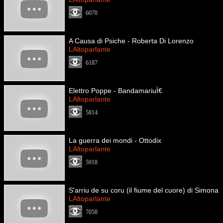
6070
A Causa di Psiche - Roberta Di Lorenzo
LAltoparlante
6187
Elettro Poppe - BandamariuÌ€
LAltoparlante
5814
La guerra dei mondi - Ottodix
LAltoparlante
5918
S'arriu de su coru (il fiume del cuore) di Simona
LAltoparlante
7058