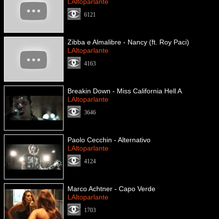
LAltoparlante
6121
Zibba e Almalibre - Nancy (ft. Roy Paci)
LAltoparlante
4163
Breakin Down - Miss California Hell A
LAltoparlante
3646
Paolo Cecchin - Alternativo
LAltoparlante
4124
Marco Achtner - Capo Verde
LAltoparlante
1703