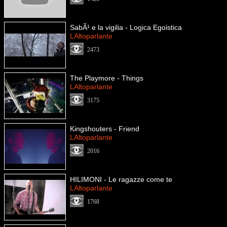
SabÃ¹ e la vigilia - Logica Egoistica
LAltoparlante
2473
The Playmore - Things
LAltoparlante
3175
Kingshouters - Friend
LAltoparlante
2016
HILIMONI - Le ragazze come te
LAltoparlante
1768