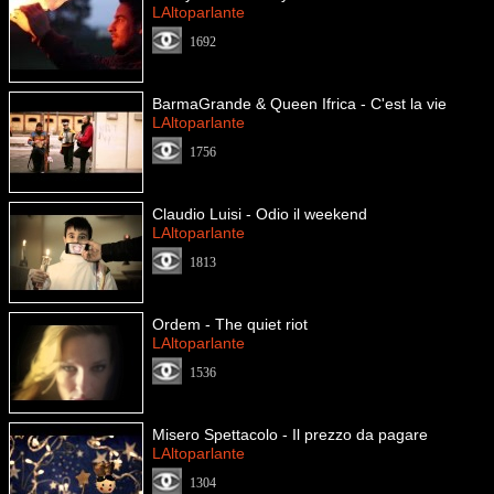
LAltoparlante
1692
BarmaGrande & Queen Ifrica - C'est la vie
LAltoparlante
1756
Claudio Luisi - Odio il weekend
LAltoparlante
1813
Ordem - The quiet riot
LAltoparlante
1536
Misero Spettacolo - Il prezzo da pagare
LAltoparlante
1304