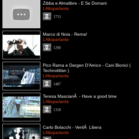
Zibba e Almalibre - E Se Domani
LAltoparlante
1753
Marco di Noia - Rema!
LAltoparlante
1290
Pico Rama e Dargen D'Amico - Cani Bionici (
Technotitlan )
LAltoparlante
1487
Teresa MascianÃ - Have a good time
LAltoparlante
1318
Carlo Bolacchi - VeritÃ Libera
LAltoparlante