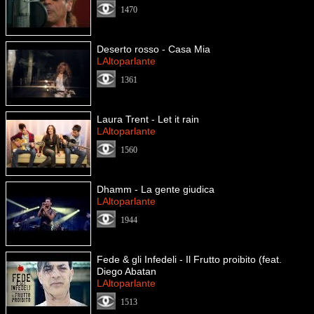
1470
Deserto rosso - Casa Mia
LAltoparlante
1361
Laura Trent - Let it rain
LAltoparlante
1560
Dhamm - La gente giudica
LAltoparlante
1944
Fede & gli Infedeli - Il Frutto proibito (feat.
Diego Abatan
LAltoparlante
1513