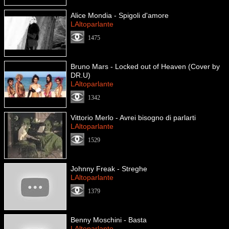
Alice Mondia - Spigoli d'amore
LAltoparlante
1475
Bruno Mars - Locked out of Heaven (Cover by
DR.U)
LAltoparlante
1342
Vittorio Merlo - Avrei bisogno di parlarti
LAltoparlante
1529
Johnny Freak - Streghe
LAltoparlante
1379
Benny Moschini - Basta
LAltoparlante