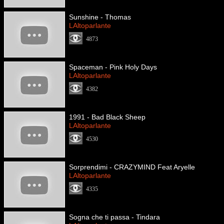
Sunshine - Thomas
LAltoparlante
4873
Spaceman - Pink Holy Days
LAltoparlante
4382
1991 - Bad Black Sheep
LAltoparlante
4530
Sorprendimi - CRAZYMIND Feat Aryelle
LAltoparlante
4335
Sogna che ti passa - Tindara