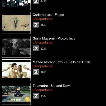
1497
Carlostrauss - Estate
LAltoparlante
1612
Giulia Mazzoni - Piccola luce
LAltoparlante
1231
Matteo Moranduzzo - Il Ballo del Drink
LAltoparlante
1867
Tuamadre - Up and Down
LAltoparlante
1532