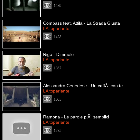
1489
Combass feat. Attila - La Strada Giusta
LAltoparlante
1428
Rigo - Dimmelo
LAltoparlante
1367
Alessandro Cenedese - Un caffÃ¨ con te
LAltoparlante
1605
Ramona - Le parole piÃ¹ semplici
LAltoparlante
1275