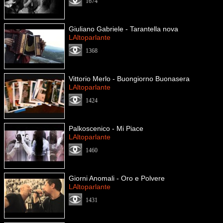
1674
Giuliano Gabriele - Tarantella nova
LAltoparlante
1368
Vittorio Merlo - Buongiorno Buonasera
LAltoparlante
1424
Palkoscenico - Mi Piace
LAltoparlante
1460
Giorni Anomali - Oro e Polvere
LAltoparlante
1431