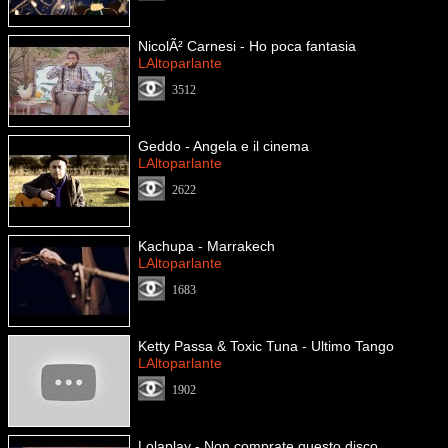
NicolÃ² Carnesi - Ho poca fantasia
LAltoparlante
3512
Geddo - Angela e il cinema
LAltoparlante
2622
Kachupa - Marrakech
LAltoparlante
1683
Ketty Passa & Toxic Tuna - Ultimo Tango
LAltoparlante
1902
Lolaplay - Non comprate questo disco