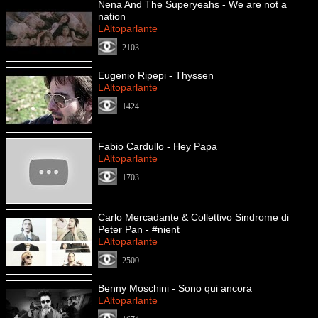
Nena And The Superyeahs - We are not a
nation
LAltoparlante
2103
Eugenio Ripepi - Thyssen
LAltoparlante
1424
Fabio Cardullo - Hey Papa
LAltoparlante
1703
Carlo Mercadante & Collettivo Sindrome di
Peter Pan - #nient
LAltoparlante
2500
Benny Moschini - Sono qui ancora
LAltoparlante