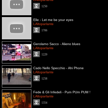
1250
Elle - Let me be your eyes
LAltoparlante
1706
Gerolamo Sacco - Alieno blues
LAltoparlante
1229
Cado Nello Specchio - Ahi Phone
LAltoparlante
1258
Fede & Gli Infedeli - Pum PUm PUM !
LAltoparlante
1354