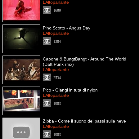
LAltoparlante
1699
Pino Scotto - Angus Day
LAltoparlante
1384
Capone & BungtBangt - Around The World
(Daft Punk rmx)
LAltoparlante
2534
Pico - Giangi in tuta di nylon
LAltoparlante
1983
Zibba - Come il suono dei passi sulla neve
LAltoparlante
1983