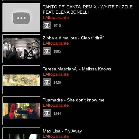
TANTO PE' CANTA' REMIX - WHITE PUZZLE
FEAT. ELENA BONELLI
LAltoparlante
1910
Zibba e Almalibre - Ciao ti dirÃ²
LAltoparlante
1805
Teresa MascianÃ - Melissa Knows
LAltoparlante
1429
Tuamadre - She don't know me
LAltoparlante
1344
Max Lisa - Fly Away
LAltoparlante