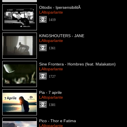
Ottodix - IpersensibilitÃ
LAltoparlante
1419
KINGSHOUTERS - JANE
LAltoparlante
1361
Sine Frontera - Hombres (feat. Malakaton)
LAltoparlante
1727
Pia - 7 aprile
LAltoparlante
1381
Pico - Thor e Fatima
LAltoparlante