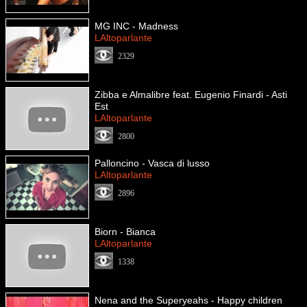
MG INC - Madness
LAltoparlante
2329
Zibba e Almalibre feat. Eugenio Finardi - Asti
Est
LAltoparlante
2800
Palloncino - Vasca di lusso
LAltoparlante
2896
Biorn - Bianca
LAltoparlante
1338
Nena and the Superyeahs - Happy children