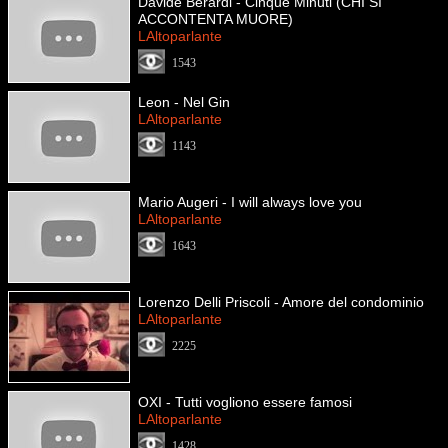
Davide Berardi - Cinque Minuti (CHI SI
ACCONTENTA MUORE)
LAltoparlante
1543
Leon - Nel Gin
LAltoparlante
1143
Mario Augeri - I will always love you
LAltoparlante
1643
Lorenzo Delli Priscoli - Amore del condominio
LAltoparlante
2225
OXI - Tutti vogliono essere famosi
LAltoparlante
1428