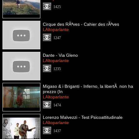
1425
Cirque des RÃªves - Cahier des rÃªves
LAltoparlante
1247
Dante - Via Gleno
LAltoparlante
1235
Migaso & i Briganti - Inferno, la libertÃ non ha
prezzo (In
LAltoparlante
1474
Lorenzo Malvezzi - Test Psicoattitudinale
LAltoparlante
1437