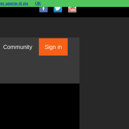
per saperne di piu
OK
Community
Sign in