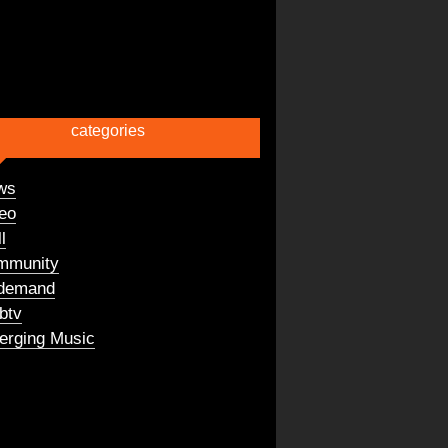
categories
ws
eo
l
mmunity
demand
btv
rging Music