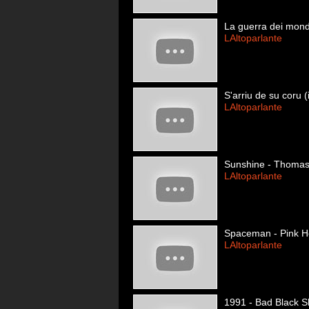
La guerra dei mondi
LAltoparlante
S'arriu de su coru (
LAltoparlante
Sunshine - Thoma
LAltoparlante
Spaceman - Pink H
LAltoparlante
1991 - Bad Black 