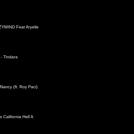
ZYMIND Feat Aryelle
 - Tindara
 Nancy (ft. Roy Paci)
 California Hell A