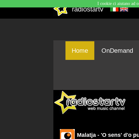
I cookie ci aiutano ad o
radiostartv
Home
OnDemand
Malatja - 'O sens' d'o 