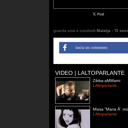
guarda vota e condividi
Malatja - 'O sen
lascia un commento
VIDEO | LALTOPARLANTE
Zibba-aMMami
LAltoparlante
Missa "Maria Ã¨ mi
LAltoparlante