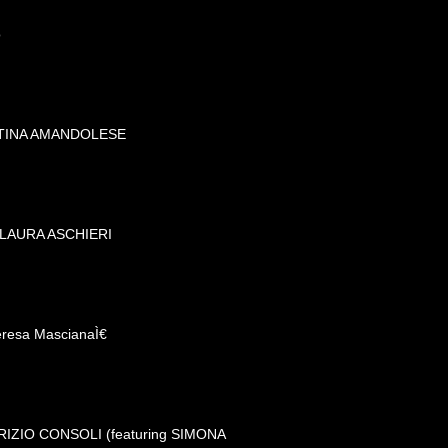
o
NTINA AMANDOLESE
 LAURA ASCHIERI
eresa MascianaÌ€
ABRIZIO CONSOLI (featuring SIMONA