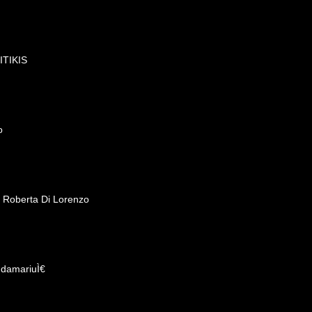
KITIKIS
o
- Roberta Di Lorenzo
ndamariuÌ€