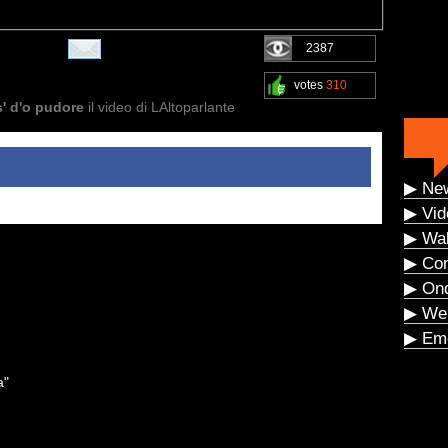
2387
votes
310
s' d'o pudore
il video di LAltoparlante
▶ Ne
▶ Vid
▶ Wal
▶ Co
▶ On
▶ We
▶ Eme
a"