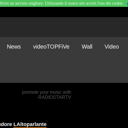
ffrirti un servizio migliore. Utilizzando il nostro sito accetti l'uso dei cookie.
News
videoTOPFiVe
Wall
Video
promote your music with
RADIOSTARTV
pudore
LAltoparlante