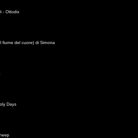
 - Ottodix
il fiume del cuore) di Simona
s
oly Days
Sheep