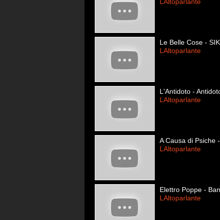
LAltoparlante
Le Belle Cose - SI
LAltoparlante
L'Antidoto - Antidot
LAltoparlante
A Causa di Psiche 
LAltoparlante
Elettro Poppe - Ba
LAltoparlante