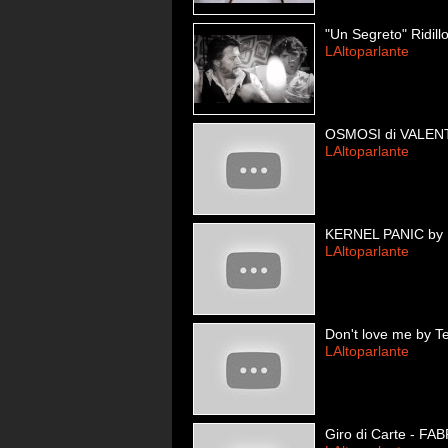
"Un Segreto" Ridill
LAltoparlante
OSMOSI di VALE
LAltoparlante
KERNEL PANIC by
LAltoparlante
Don't love me by T
LAltoparlante
Giro di Carte - F