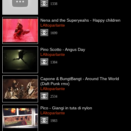
1338
Nena and the Superyeahs - Happy children
LAltoparlante
1699
Pino Scotto - Angus Day
LAltoparlante
1384
Capone & BungtBangt - Around The World
(Daft Punk rmx)
LAltoparlante
2534
Pico - Giangi in tuta di nylon
LAltoparlante
1983