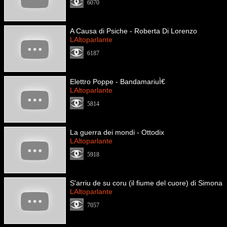
6070
A Causa di Psiche - Roberta Di Lorenzo
LAltoparlante
6187
Elettro Poppe - BandamariuÌ€
LAltoparlante
5814
La guerra dei mondi - Ottodix
LAltoparlante
5918
S'arriu de su coru (il fiume del cuore) di Simona
LAltoparlante
7057