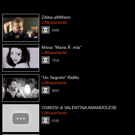
Zibba-aMMami
LAltoparlante
9490
Missa "Maria Ã¨ mia"
LAltoparlante
7954
"Un Segreto" Ridillo
LAltoparlante
8693
OSMOSI di VALENTINA AMANDOLESE
LAltoparlante
6186