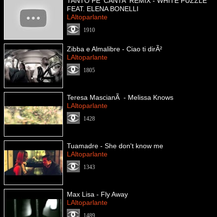
TANTO PE' CANTA' REMIX - WHITE PUZZLE
FEAT. ELENA BONELLI
LAltoparlante
1910
Zibba e Almalibre - Ciao ti dirÃ²
LAltoparlante
1805
Teresa MascianÃ - Melissa Knows
LAltoparlante
1428
Tuamadre - She don't know me
LAltoparlante
1343
Max Lisa - Fly Away
LAltoparlante
1489