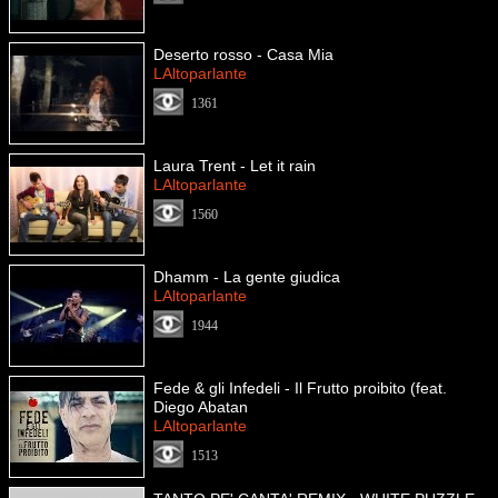
Deserto rosso - Casa Mia
LAltoparlante
1361
Laura Trent - Let it rain
LAltoparlante
1560
Dhamm - La gente giudica
LAltoparlante
1944
Fede & gli Infedeli - Il Frutto proibito (feat.
Diego Abatan
LAltoparlante
1513