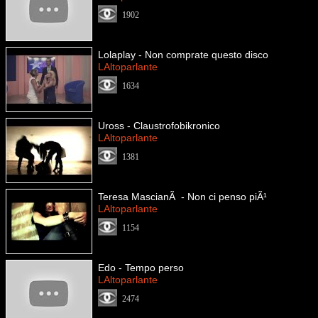
1902
Lolaplay - Non comprate questo disco
LAltoparlante
1634
Uross - Claustrofobikronico
LAltoparlante
1381
Teresa MascianÃ - Non ci penso piÃ¹
LAltoparlante
1154
Edo - Tempo perso
LAltoparlante
2474