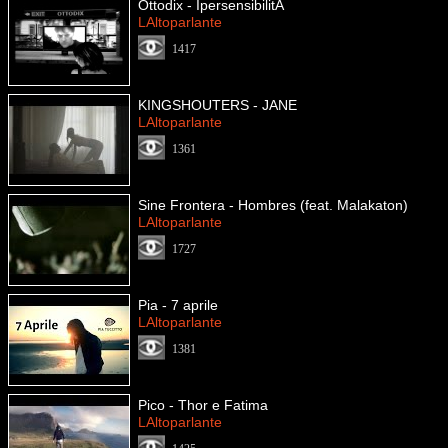
Ottodix - IpersensibilitÃ
LAltoparlante
1417
KINGSHOUTERS - JANE
LAltoparlante
1361
Sine Frontera - Hombres (feat. Malakaton)
LAltoparlante
1727
Pia - 7 aprile
LAltoparlante
1381
Pico - Thor e Fatima
LAltoparlante