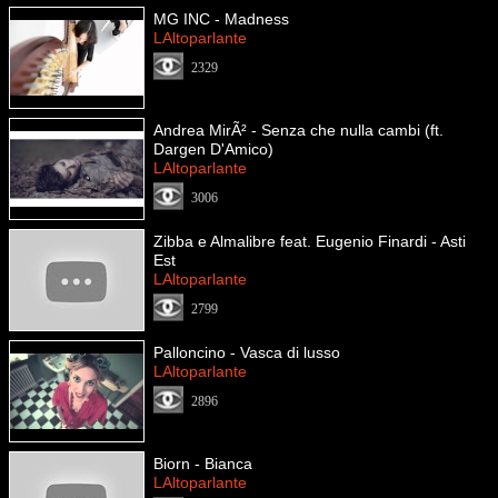
MG INC - Madness
LAltoparlante
2329
Andrea MirÃ² - Senza che nulla cambi (ft.
Dargen D'Amico)
LAltoparlante
3006
Zibba e Almalibre feat. Eugenio Finardi - Asti
Est
LAltoparlante
2799
Palloncino - Vasca di lusso
LAltoparlante
2896
Biorn - Bianca
LAltoparlante