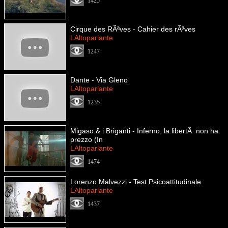
1425
Cirque des RÃªves - Cahier des rÃªves
LAltoparlante
1247
Dante - Via Gleno
LAltoparlante
1235
Migaso & i Briganti - Inferno, la libertÃ non ha
prezzo (In
LAltoparlante
1474
Lorenzo Malvezzi - Test Psicoattitudinale
LAltoparlante
1437