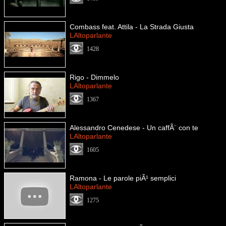
Combass feat. Attila - La Strada Giusta
LAltoparlante
1428
Rigo - Dimmelo
LAltoparlante
1367
Alessandro Cenedese - Un caffÃ¨ con te
LAltoparlante
1605
Ramona - Le parole piÃ¹ semplici
LAltoparlante
1275