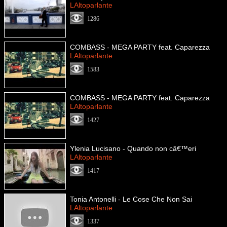
LAltoparlante
1286
COMBASS - MEGA PARTY feat. Caparezza
LAltoparlante
1583
COMBASS - MEGA PARTY feat. Caparezza
LAltoparlante
1427
Ylenia Lucisano - Quando non câ€™eri
LAltoparlante
1417
Tonia Antonelli - Le Cose Che Non Sai
LAltoparlante
1337