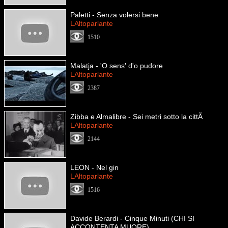
Paletti - Senza volersi bene
LAltoparlante
1510
Malatja - 'O sens' d'o pudore
LAltoparlante
2387
Zibba e Almalibre - Sei metri sotto la cittÃ
LAltoparlante
2144
LEON - Nel gin
LAltoparlante
1516
Davide Berardi - Cinque Minuti (CHI SI
ACCONTENTA MUORE)