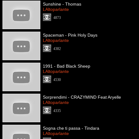
Sunshine - Thomas
LAltoparlante
4873
Spaceman - Pink Holy Days
LAltoparlante
4382
1991 - Bad Black Sheep
LAltoparlante
4530
Sorprendimi - CRAZYMIND Feat Aryelle
LAltoparlante
4335
Sogna che ti passa - Tindara
LAltoparlante