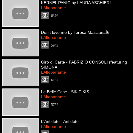
KERNEL PANIC by LAURA ASCHIERI
LAltoparlante
6376
Don't love me by Teresa MascianaÌ€
LAltoparlante
5943
Giro di Carte - FABRIZIO CONSOLI (featuring
SIMONA
LAltoparlante
6157
Le Belle Cose - SIKITIKIS
LAltoparlante
5752
L'Antidoto - Antidoto
LAltoparlante