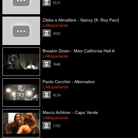
6121
Zibba e Almalibre - Nancy (ft. Roy Paci)
LAltoparlante
4163
Breakin Down - Miss California Hell A
LAltoparlante
3646
Paolo Cecchin - Alternativo
LAltoparlante
4124
Marco Achtner - Capo Verde
LAltoparlante
1703