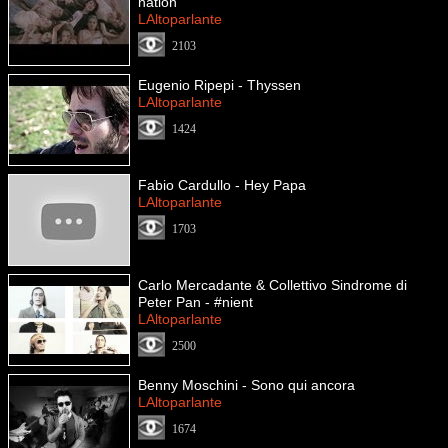
nation
LAltoparlante
2103
Eugenio Ripepi - Thyssen
LAltoparlante
1424
Fabio Cardullo - Hey Papa
LAltoparlante
1703
Carlo Mercadante & Collettivo Sindrome di
Peter Pan - #nient
LAltoparlante
2500
Benny Moschini - Sono qui ancora
LAltoparlante
1674