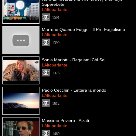
Superebete
LAltoparlante
1591
Marrone Quando Fugge - Il Pre-Fagiolismo
LAltoparlante
1399
Sonia Mariotti - Regalami Chi Sei
LAltoparlante
1376
Paolo Cecchin - Lettera la mondo
LAltoparlante
1612
Massimo Priviero - Alzati
LAltoparlante
1469