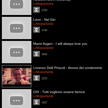
LAltoparlante
1543
Leon - Nel Gin
LAltoparlante
1143
Mario Augeri - I will always love you
LAltoparlante
1643
Lorenzo Delli Priscoli - Amore del condominio
LAltoparlante
2225
OXI - Tutti vogliono essere famosi
LAltoparlante
1427