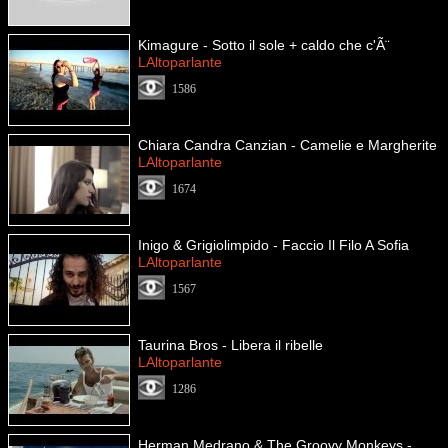
Kimagure - Sotto il sole + caldo che c'Ã¨
LAltoparlante
1586
Chiara Candra Canzian - Camelie e Margherite
LAltoparlante
1674
Inigo & Grigiolimpido - Faccio Il Filo A Sofia
LAltoparlante
1567
Taurina Bros - Libera il ribelle
LAltoparlante
1286
Herman Medrano & The Groovy Monkeys -