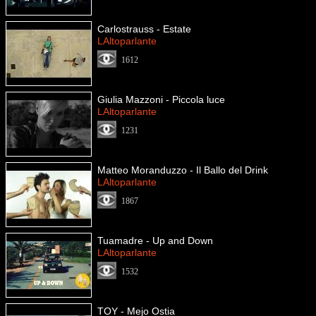
Carlostrauss - Estate
LAltoparlante
1612
Giulia Mazzoni - Piccola luce
LAltoparlante
1231
Matteo Moranduzzo - Il Ballo del Drink
LAltoparlante
1867
Tuamadre - Up and Down
LAltoparlante
1532
TOY - Mejo Ostia