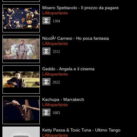
Misero Spettacolo - Il prezzo da pagare
LAltoparlante
1304
NicolÃ² Carnesi - Ho poca fantasia
LAltoparlante
3512
Geddo - Angela e il cinema
LAltoparlante
2622
Kachupa - Marrakech
LAltoparlante
1683
Ketty Passa & Toxic Tuna - Ultimo Tango
LAltoparlante