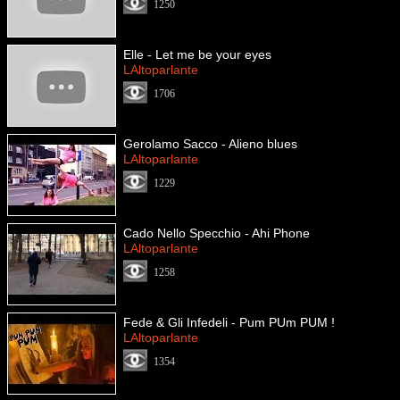
1250
Elle - Let me be your eyes
LAltoparlante
1706
Gerolamo Sacco - Alieno blues
LAltoparlante
1229
Cado Nello Specchio - Ahi Phone
LAltoparlante
1258
Fede & Gli Infedeli - Pum PUm PUM !
LAltoparlante
1354