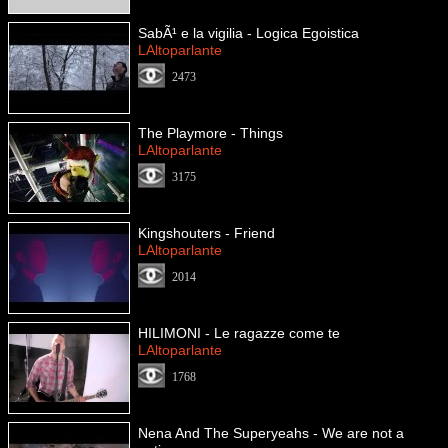
SabÃ¹ e la vigilia - Logica Egoistica
LAltoparlante
2473
The Playmore - Things
LAltoparlante
3175
Kingshouters - Friend
LAltoparlante
2014
HILIMONI - Le ragazze come te
LAltoparlante
1768
Nena And The Superyeahs - We are not a