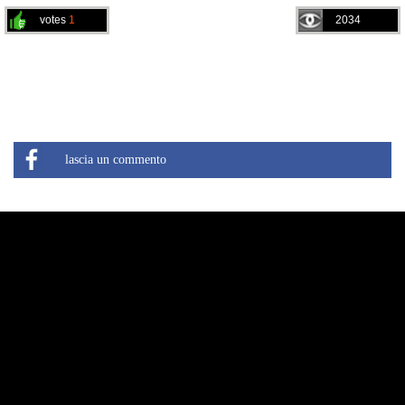
votes
1
2034
lascia un commento