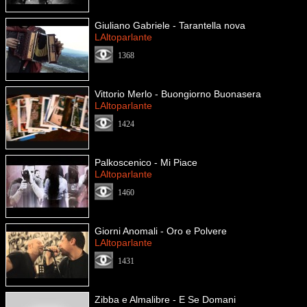
Giuliano Gabriele - Tarantella nova
LAltoparlante
1368
Vittorio Merlo - Buongiorno Buonasera
LAltoparlante
1424
Palkoscenico - Mi Piace
LAltoparlante
1460
Giorni Anomali - Oro e Polvere
LAltoparlante
1431
Zibba e Almalibre - E Se Domani