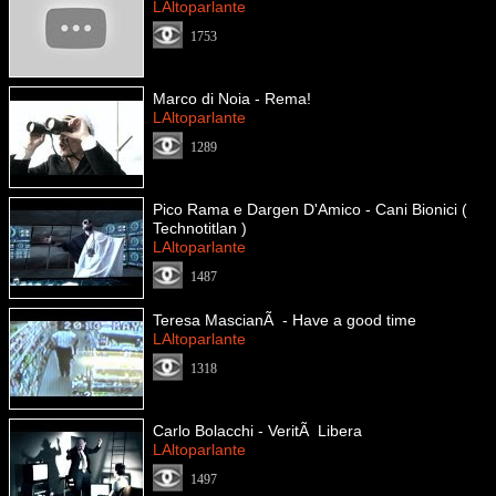
LAltoparlante
1753
Marco di Noia - Rema!
LAltoparlante
1289
Pico Rama e Dargen D'Amico - Cani Bionici (
Technotitlan )
LAltoparlante
1487
Teresa MascianÃ - Have a good time
LAltoparlante
1318
Carlo Bolacchi - VeritÃ Libera
LAltoparlante
1497