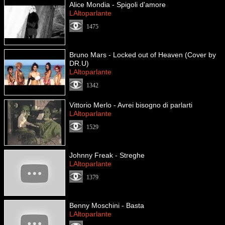
Alice Mondia - Spigoli d'amore
LAltoparlante
1475
Bruno Mars - Locked out of Heaven (Cover by
DR.U)
LAltoparlante
1342
Vittorio Merlo - Avrei bisogno di parlarti
LAltoparlante
1529
Johnny Freak - Streghe
LAltoparlante
1379
Benny Moschini - Basta
LAltoparlante