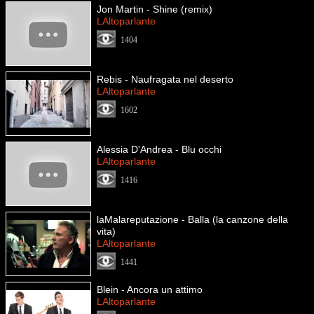
Jon Martin - Shine (remix)
LAltoparlante
1404
Rebis - Naufragata nel deserto
LAltoparlante
1602
Alessia D'Andrea - Blu occhi
LAltoparlante
1416
laMalareputazione - Balla (la canzone della
vita)
LAltoparlante
1441
Blein - Ancora un attimo
LAltoparlante