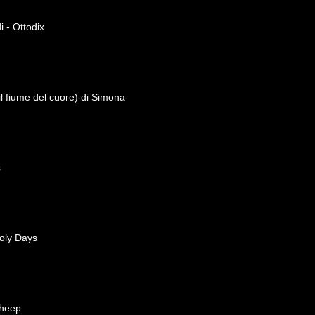
 - Ottodix
il fiume del cuore) di Simona
s
oly Days
Sheep