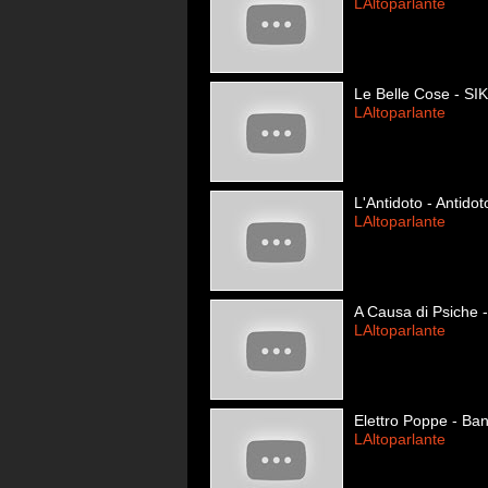
LAltoparlante
Le Belle Cose - SI
LAltoparlante
L'Antidoto - Antidot
LAltoparlante
A Causa di Psiche 
LAltoparlante
Elettro Poppe - Ba
LAltoparlante