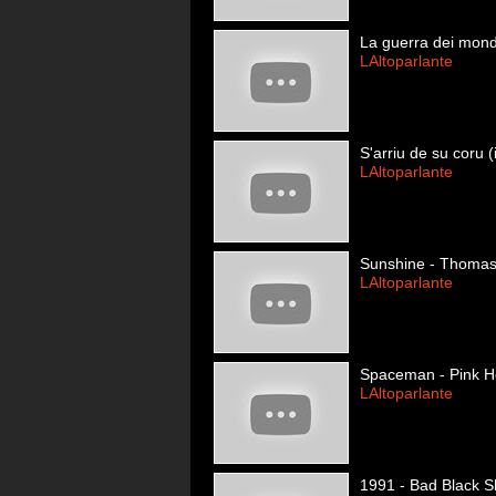
La guerra dei mondi
LAltoparlante
S'arriu de su coru (
LAltoparlante
Sunshine - Thoma
LAltoparlante
Spaceman - Pink H
LAltoparlante
1991 - Bad Black 