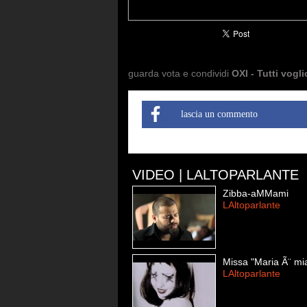
guarda vota e condividi
OXI - Tutti vogl
lascia un commento
VIDEO | LALTOPARLANTE
Zibba-aMMami
LAltoparlante
Missa "Maria Ã¨ mi
LAltoparlante