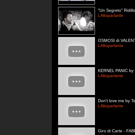
"Un Segreto" Ridill
LAltoparlante
OSMOSI di VALE
LAltoparlante
KERNEL PANIC by
LAltoparlante
Don't love me by T
LAltoparlante
Giro di Carte - F