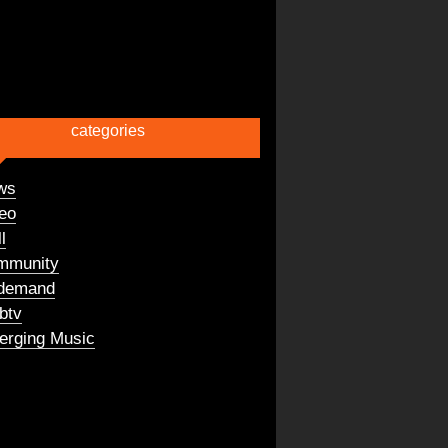
categories
ws
eo
l
mmunity
demand
btv
rging Music