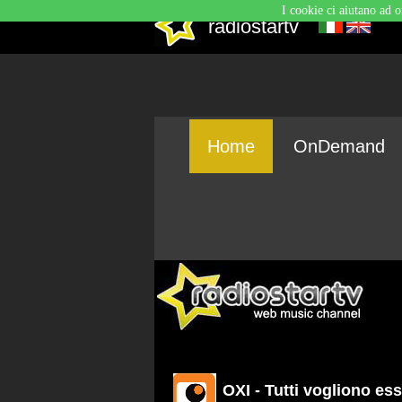
I cookie ci aiutano ad o
radiostartv
Home
OnDemand
OXI - Tutti vogliono es