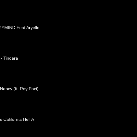
ZYMIND Feat Aryelle
 - Tindara
 Nancy (ft. Roy Paci)
 California Hell A