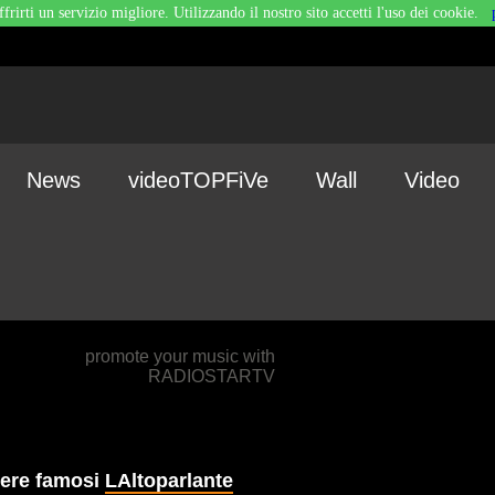
ffrirti un servizio migliore. Utilizzando il nostro sito accetti l'uso dei cookie.
News
videoTOPFiVe
Wall
Video
promote your music with
RADIOSTARTV
sere famosi
LAltoparlante