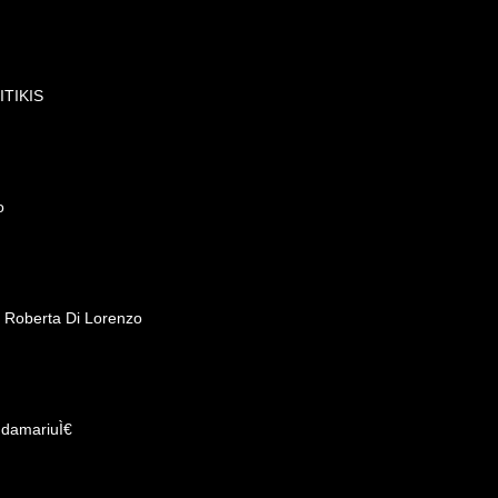
KITIKIS
o
- Roberta Di Lorenzo
ndamariuÌ€