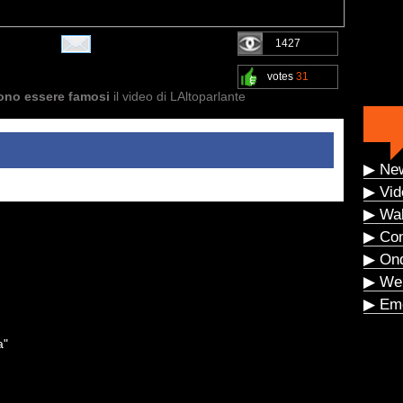
1427
votes
31
iono essere famosi
il video di LAltoparlante
▶ Ne
▶ Vid
▶ Wal
▶ Co
▶ On
▶ We
▶ Eme
a"