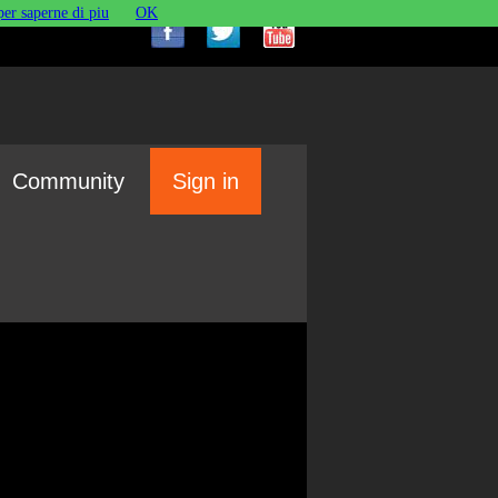
per saperne di piu
OK
Community
Sign in