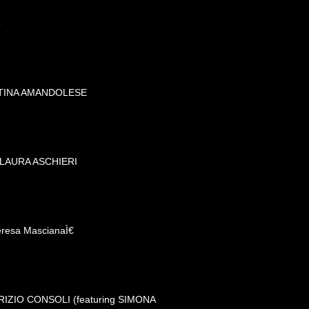
o
NTINA AMANDOLESE
 LAURA ASCHIERI
eresa MascianaÌ€
ABRIZIO CONSOLI (featuring SIMONA