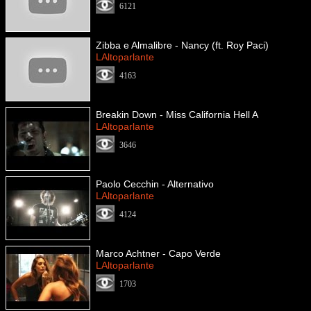
6121
Zibba e Almalibre - Nancy (ft. Roy Paci)
LAltoparlante
4163
Breakin Down - Miss California Hell A
LAltoparlante
3646
Paolo Cecchin - Alternativo
LAltoparlante
4124
Marco Achtner - Capo Verde
LAltoparlante
1703