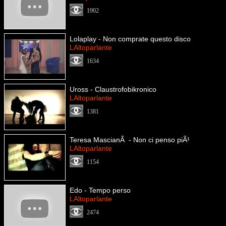
1902
Lolaplay - Non comprate questo disco
LAltoparlante
1634
Uross - Claustrofobikronico
LAltoparlante
1381
Teresa MascianÃ - Non ci penso piÃ¹
LAltoparlante
1154
Edo - Tempo perso
LAltoparlante
2474