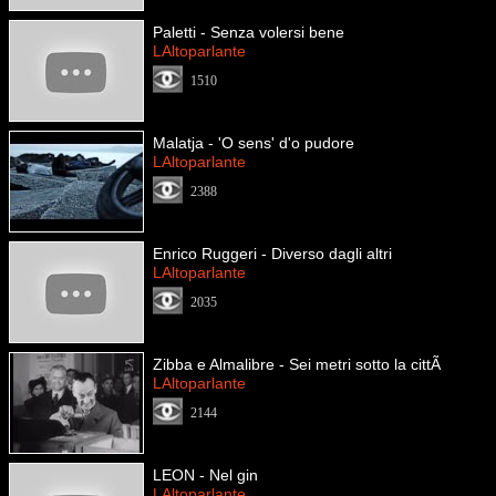
Paletti - Senza volersi bene
LAltoparlante
1510
Malatja - 'O sens' d'o pudore
LAltoparlante
2388
Enrico Ruggeri - Diverso dagli altri
LAltoparlante
2035
Zibba e Almalibre - Sei metri sotto la cittÃ
LAltoparlante
2144
LEON - Nel gin
LAltoparlante