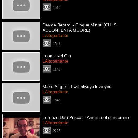
1516
Davide Berardi - Cinque Minuti (CHI SI
ACCONTENTA MUORE)
LAltoparlante
1543
Leon - Nel Gin
LAltoparlante
1143
Mario Augeri - I will always love you
LAltoparlante
1643
Lorenzo Delli Priscoli - Amore del condominio
LAltoparlante
2225