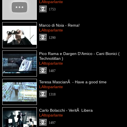
LAltoparlante
1753
Marco di Noia - Rema!
LAltoparlante
1290
Pico Rama e Dargen D'Amico - Cani Bionici (
Technotitlan )
LAltoparlante
1487
Teresa MascianÃ - Have a good time
LAltoparlante
1318
Carlo Bolacchi - VeritÃ Libera
LAltoparlante
1497