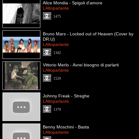
Alice Mondia - Spigoli d'amore
LAltoparlante
1475
Bruno Mars - Locked out of Heaven (Cover by
DR.U)
LAltoparlante
1342
Vittorio Merlo - Avrei bisogno di parlarti
LAltoparlante
1529
Johnny Freak - Streghe
LAltoparlante
1379
Benny Moschini - Basta
LAltoparlante