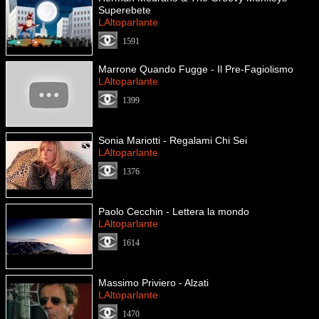
Superebete
LAltoparlante
1591
Marrone Quando Fugge - Il Pre-Fagiolismo
LAltoparlante
1399
Sonia Mariotti - Regalami Chi Sei
LAltoparlante
1376
Paolo Cecchin - Lettera la mondo
LAltoparlante
1614
Massimo Priviero - Alzati
LAltoparlante
1470