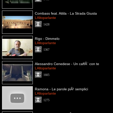
Combass feat. Attila - La Strada Giusta
LAltoparlante
1428
Rigo - Dimmelo
LAltoparlante
1367
Alessandro Cenedese - Un caffÃ¨ con te
LAltoparlante
1605
Ramona - Le parole piÃ¹ semplici
LAltoparlante
1275