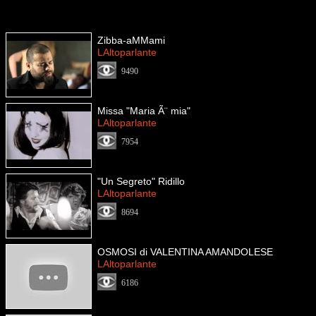
Zibba-aMMami
LAltoparlante
9490
Missa "Maria Ã¨ mia"
LAltoparlante
7954
"Un Segreto" Ridillo
LAltoparlante
8694
OSMOSI di VALENTINA AMANDOLESE
LAltoparlante
6186