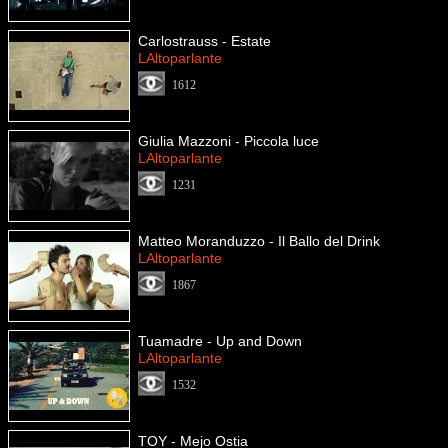
Carlostrauss - Estate
LAltoparlante
1612
Giulia Mazzoni - Piccola luce
LAltoparlante
1231
Matteo Moranduzzo - Il Ballo del Drink
LAltoparlante
1867
Tuamadre - Up and Down
LAltoparlante
1532
TOY - Mejo Ostia