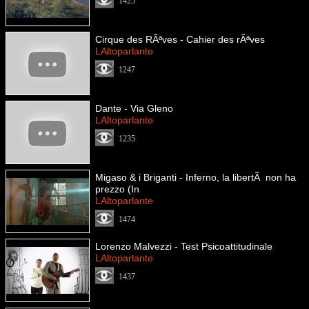
1425
Cirque des RÃªves - Cahier des rÃªves
LAltoparlante
1247
Dante - Via Gleno
LAltoparlante
1235
Migaso & i Briganti - Inferno, la libertÃ non ha
prezzo (In
LAltoparlante
1474
Lorenzo Malvezzi - Test Psicoattitudinale
LAltoparlante
1437