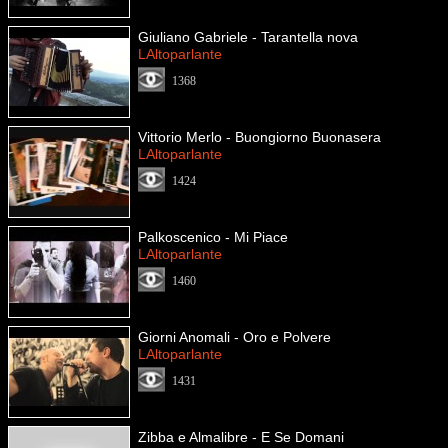
Giuliano Gabriele - Tarantella nova
LAltoparlante
1368
Vittorio Merlo - Buongiorno Buonasera
LAltoparlante
1424
Palkoscenico - Mi Piace
LAltoparlante
1460
Giorni Anomali - Oro e Polvere
LAltoparlante
1431
Zibba e Almalibre - E Se Domani