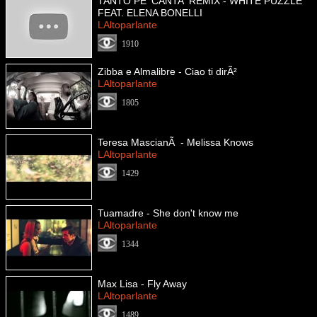
TANTO PE' CANTA' REMIX - WHITE PUZZLE
FEAT. ELENA BONELLI
LAltoparlante
1910
Zibba e Almalibre - Ciao ti dirÃ²
LAltoparlante
1805
Teresa MascianÃ - Melissa Knows
LAltoparlante
1429
Tuamadre - She don't know me
LAltoparlante
1344
Max Lisa - Fly Away
LAltoparlante
1489