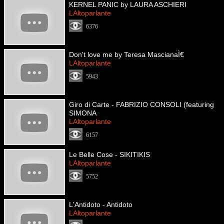
KERNEL PANIC by LAURA ASCHIERI
LAltoparlante
6376
Don't love me by Teresa MascianaÌ€
LAltoparlante
5943
Giro di Carte - FABRIZIO CONSOLI (featuring
SIMONA
LAltoparlante
6157
Le Belle Cose - SIKITIKIS
LAltoparlante
5752
L'Antidoto - Antidoto
LAltoparlante