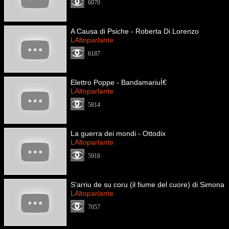
6070
A Causa di Psiche - Roberta Di Lorenzo
LAltoparlante
6187
Elettro Poppe - BandamariuÌ€
LAltoparlante
5814
La guerra dei mondi - Ottodix
LAltoparlante
5918
S'arriu de su coru (il fiume del cuore) di Simona
LAltoparlante
7057