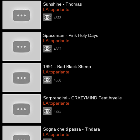
Sunshine - Thomas
LAltoparlante
4873
Spaceman - Pink Holy Days
LAltoparlante
4382
1991 - Bad Black Sheep
LAltoparlante
4530
Sorprendimi - CRAZYMIND Feat Aryelle
LAltoparlante
4335
Sogna che ti passa - Tindara
LAltoparlante