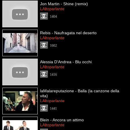
Jon Martin - Shine (remix)
LAltoparlante
1404
Rebis - Naufragata nel deserto
LAltoparlante
1602
Alessia D'Andrea - Blu occhi
LAltoparlante
1416
laMalareputazione - Balla (la canzone della
vita)
LAltoparlante
1441
Blein - Ancora un attimo
LAltoparlante