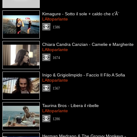
Kimagure - Sotto il sole + caldo che c'Ã¨
LAltoparlante
1586
Chiara Candra Canzian - Camelie e Margherite
LAltoparlante
1674
Inigo & Grigiolimpido - Faccio Il Filo A Sofia
LAltoparlante
1567
Taurina Bros - Libera il ribelle
LAltoparlante
1286
Herman Medrano & The Groovy Monkeys -