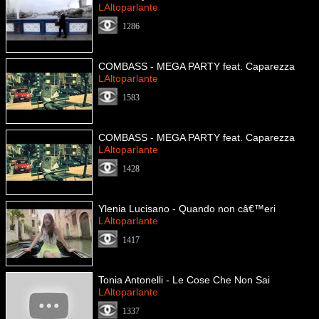
LAltoparlante
1286
COMBASS - MEGA PARTY feat. Caparezza
LAltoparlante
1583
COMBASS - MEGA PARTY feat. Caparezza
LAltoparlante
1428
Ylenia Lucisano - Quando non câ€™eri
LAltoparlante
1417
Tonia Antonelli - Le Cose Che Non Sai
LAltoparlante
1337