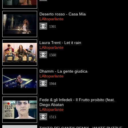
Deserto rosso - Casa Mia
LAltoparlante
1361
Laura Trent - Let it rain
LAltoparlante
1560
Dhamm - La gente giudica
LAltoparlante
1944
Fede & gli Infedeli - Il Frutto proibito (feat.
Diego Abatan
LAltoparlante
1513