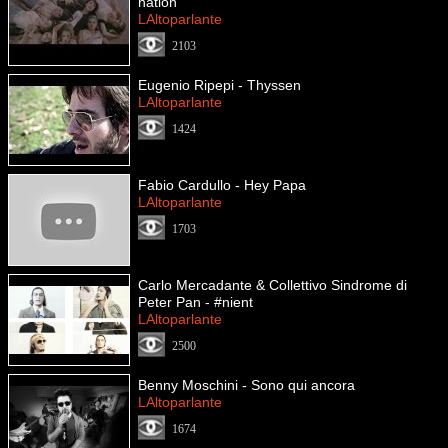
nation
LAltoparlante
2103
Eugenio Ripepi - Thyssen
LAltoparlante
1424
Fabio Cardullo - Hey Papa
LAltoparlante
1703
Carlo Mercadante & Collettivo Sindrome di
Peter Pan - #nient
LAltoparlante
2500
Benny Moschini - Sono qui ancora
LAltoparlante
1674