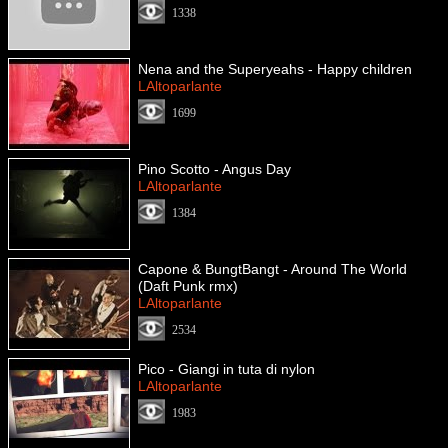
1338
Nena and the Superyeahs - Happy children
LAltoparlante
1699
Pino Scotto - Angus Day
LAltoparlante
1384
Capone & BungtBangt - Around The World
(Daft Punk rmx)
LAltoparlante
2534
Pico - Giangi in tuta di nylon
LAltoparlante
1983