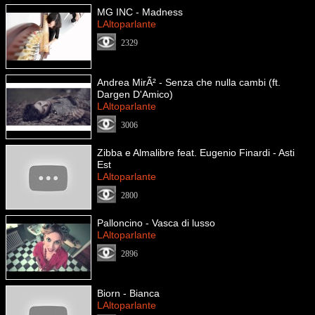
MG INC - Madness
LAltoparlante
2329
Andrea MirÃ² - Senza che nulla cambi (ft.
Dargen D'Amico)
LAltoparlante
3006
Zibba e Almalibre feat. Eugenio Finardi - Asti
Est
LAltoparlante
2800
Palloncino - Vasca di lusso
LAltoparlante
2896
Biorn - Bianca
LAltoparlante