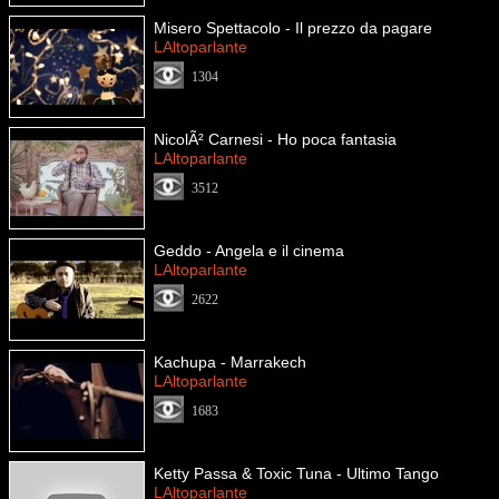
Misero Spettacolo - Il prezzo da pagare
LAltoparlante
1304
NicolÃ² Carnesi - Ho poca fantasia
LAltoparlante
3512
Geddo - Angela e il cinema
LAltoparlante
2622
Kachupa - Marrakech
LAltoparlante
1683
Ketty Passa & Toxic Tuna - Ultimo Tango
LAltoparlante