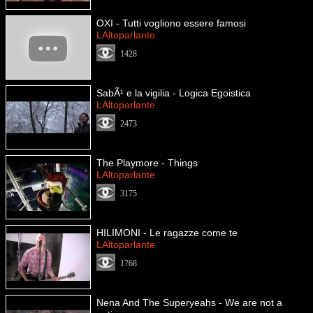
OXI - Tutti vogliono essere famosi
LAltoparlante
1428
SabÃ¹ e la vigilia - Logica Egoistica
LAltoparlante
2473
The Playmore - Things
LAltoparlante
3175
HILIMONI - Le ragazze come te
LAltoparlante
1768
Nena And The Superyeahs - We are not a