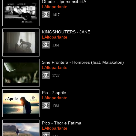
Ottodix - IpersensibilitÃ
LAltoparlante
1417
KINGSHOUTERS - JANE
LAltoparlante
1361
Sine Frontera - Hombres (feat. Malakaton)
LAltoparlante
1727
Pia - 7 aprile
LAltoparlante
1381
Pico - Thor e Fatima
LAltoparlante