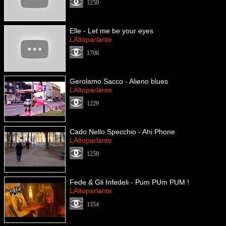
1250
Elle - Let me be your eyes
LAltoparlante
1706
Gerolamo Sacco - Alieno blues
LAltoparlante
1229
Cado Nello Specchio - Ahi Phone
LAltoparlante
1258
Fede & Gli Infedeli - Pum PUm PUM !
LAltoparlante
1354