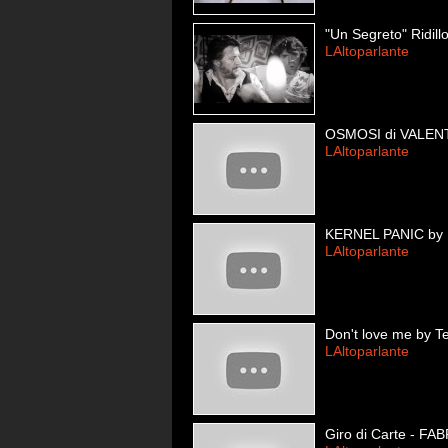
"Un Segreto" Ridill
LAltoparlante
OSMOSI di VALE
LAltoparlante
KERNEL PANIC by
LAltoparlante
Don't love me by T
LAltoparlante
Giro di Carte - F