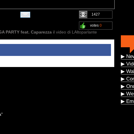
1427
votes
0
A PARTY feat. Caparezza
il video di LAltoparlante
▶ Ne
▶ Vid
▶ Wal
▶ Co
▶ On
▶ We
▶ Eme
a"