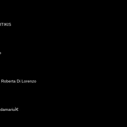
KITIKIS
o
- Roberta Di Lorenzo
ndamariuÌ€