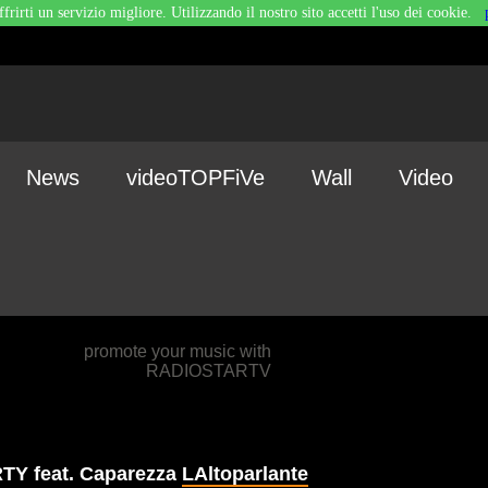
ffrirti un servizio migliore. Utilizzando il nostro sito accetti l'uso dei cookie.
News
videoTOPFiVe
Wall
Video
promote your music with
RADIOSTARTV
Y feat. Caparezza
LAltoparlante