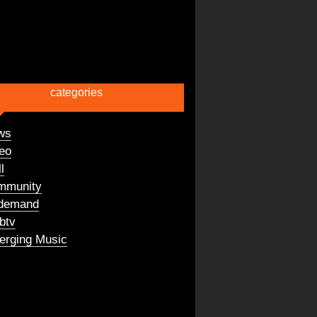
categories
ws
eo
l
mmunity
demand
btv
rging Music