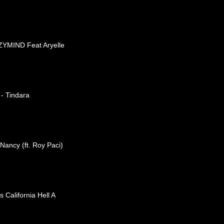
ZYMIND Feat Aryelle
 - Tindara
 Nancy (ft. Roy Paci)
 California Hell A