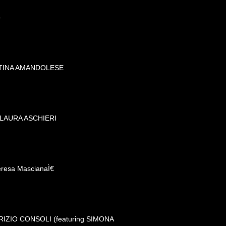
o
NTINA AMANDOLESE
 LAURA ASCHIERI
eresa MascianaÌ€
ABRIZIO CONSOLI (featuring SIMONA