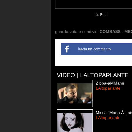
guarda vota e condividi
COMBASS - MEG
lascia un commento
VIDEO | LALTOPARLANTE
Zibba-aMMami
LAltoparlante
Missa "Maria Ã¨ mi
LAltoparlante