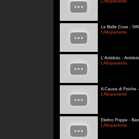
LAltoparlante
Le Belle Cose - SI
LAltoparlante
L'Antidoto - Antidot
LAltoparlante
A Causa di Psiche 
LAltoparlante
Elettro Poppe - Ba
LAltoparlante