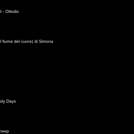
 - Ottodix
il fiume del cuore) di Simona
s
oly Days
Sheep