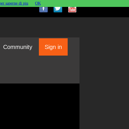
per saperne di piu
OK
Community
Sign in