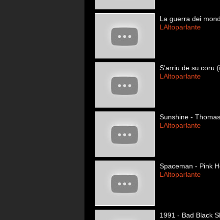
La guerra dei mondi
LAltoparlante
S'arriu de su coru (
LAltoparlante
Sunshine - Thoma
LAltoparlante
Spaceman - Pink H
LAltoparlante
1991 - Bad Black 