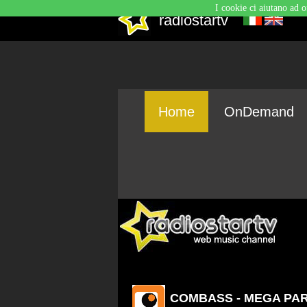
I cookie ci aiutano ad o
radiostartv
Home
OnDemand
COMBASS - MEGA PART