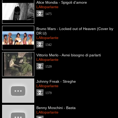
Alice Mondia - Spigoli d'amore
LAltoparlante
1475
Bruno Mars - Locked out of Heaven (Cover by
DR.U)
LAltoparlante
1342
Vittorio Merlo - Avrei bisogno di parlarti
LAltoparlante
1529
Johnny Freak - Streghe
LAltoparlante
1379
Benny Moschini - Basta
LAltoparlante