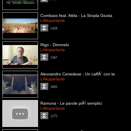
Combass feat. Attila - La Strada Giusta
LAltoparlante
1428
Rigo - Dimmelo
LAltoparlante
1367
Alessandro Cenedese - Un caffÃ¨ con te
LAltoparlante
1605
Ramona - Le parole piÃ¹ semplici
LAltoparlante
1275