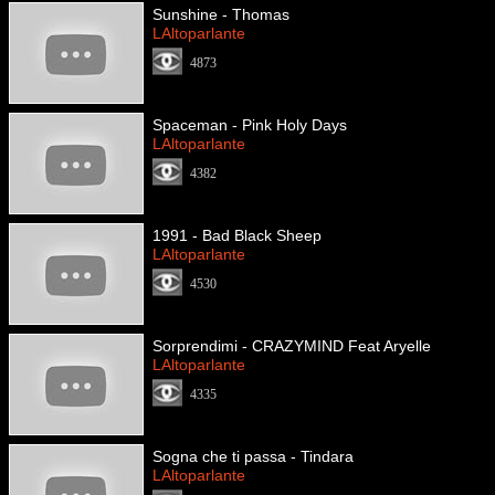
Sunshine - Thomas
LAltoparlante
4873
Spaceman - Pink Holy Days
LAltoparlante
4382
1991 - Bad Black Sheep
LAltoparlante
4530
Sorprendimi - CRAZYMIND Feat Aryelle
LAltoparlante
4335
Sogna che ti passa - Tindara
LAltoparlante