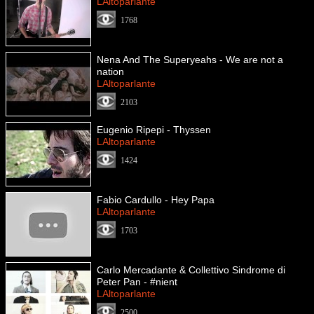
LAltoparlante
1768
Nena And The Superyeahs - We are not a
nation
LAltoparlante
2103
Eugenio Ripepi - Thyssen
LAltoparlante
1424
Fabio Cardullo - Hey Papa
LAltoparlante
1703
Carlo Mercadante & Collettivo Sindrome di
Peter Pan - #nient
LAltoparlante
2500