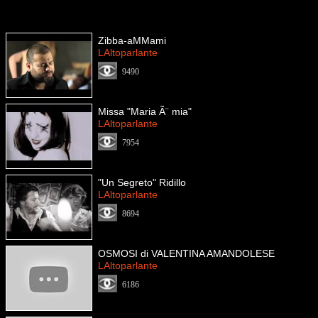
Zibba-aMMami
LAltoparlante
9490
Missa "Maria Ã¨ mia"
LAltoparlante
7954
"Un Segreto" Ridillo
LAltoparlante
8694
OSMOSI di VALENTINA AMANDOLESE
LAltoparlante
6186