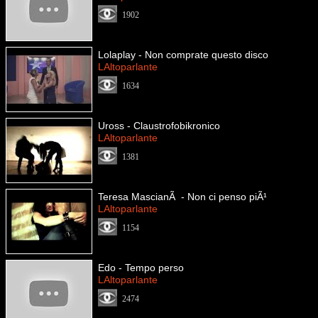
1902
Lolaplay - Non comprate questo disco
LAltoparlante
1634
Uross - Claustrofobikronico
LAltoparlante
1381
Teresa MascianÃ - Non ci penso piÃ¹
LAltoparlante
1154
Edo - Tempo perso
LAltoparlante
2474