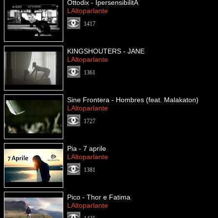
Ottodix - IpersensibilitÃ
LAltoparlante
1417
KINGSHOUTERS - JANE
LAltoparlante
1361
Sine Frontera - Hombres (feat. Malakaton)
LAltoparlante
1727
Pia - 7 aprile
LAltoparlante
1381
Pico - Thor e Fatima
LAltoparlante