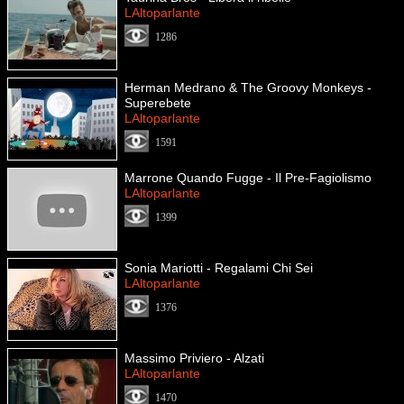
LAltoparlante
1286
Herman Medrano & The Groovy Monkeys -
Superebete
LAltoparlante
1591
Marrone Quando Fugge - Il Pre-Fagiolismo
LAltoparlante
1399
Sonia Mariotti - Regalami Chi Sei
LAltoparlante
1376
Massimo Priviero - Alzati
LAltoparlante
1470