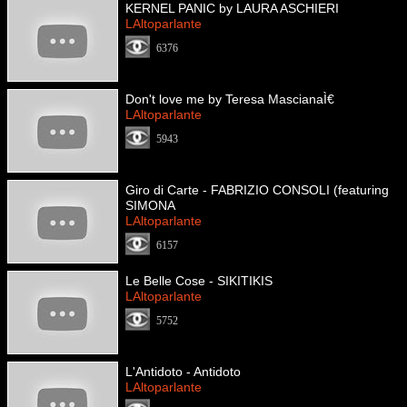
KERNEL PANIC by LAURA ASCHIERI
LAltoparlante
6376
Don't love me by Teresa MascianaÌ€
LAltoparlante
5943
Giro di Carte - FABRIZIO CONSOLI (featuring
SIMONA
LAltoparlante
6157
Le Belle Cose - SIKITIKIS
LAltoparlante
5752
L'Antidoto - Antidoto
LAltoparlante