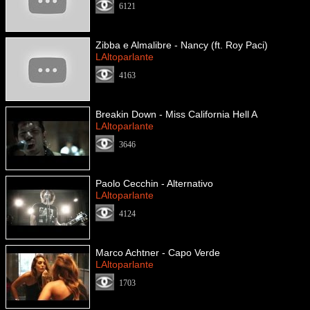
6121
Zibba e Almalibre - Nancy (ft. Roy Paci)
LAltoparlante
4163
Breakin Down - Miss California Hell A
LAltoparlante
3646
Paolo Cecchin - Alternativo
LAltoparlante
4124
Marco Achtner - Capo Verde
LAltoparlante
1703