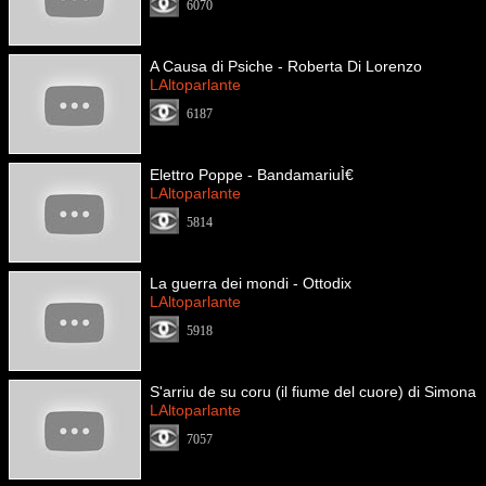
6070
A Causa di Psiche - Roberta Di Lorenzo
LAltoparlante
6187
Elettro Poppe - BandamariuÌ€
LAltoparlante
5814
La guerra dei mondi - Ottodix
LAltoparlante
5918
S'arriu de su coru (il fiume del cuore) di Simona
LAltoparlante
7057