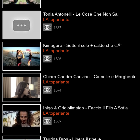
Tonia Antonelli - Le Cose Che Non Sai
LAltoparlante
1337
Kimagure - Sotto il sole + caldo che c'Ã¨
LAltoparlante
1586
Chiara Candra Canzian - Camelie e Margherite
LAltoparlante
1674
Inigo & Grigiolimpido - Faccio Il Filo A Sofia
LAltoparlante
1567
Taurina Bros - Libera il ribelle