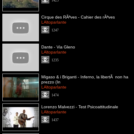
1425
Cirque des RÃªves - Cahier des rÃªves
LAltoparlante
1247
Dante - Via Gleno
LAltoparlante
1235
Migaso & i Briganti - Inferno, la libertÃ non ha
prezzo (In
LAltoparlante
1474
Lorenzo Malvezzi - Test Psicoattitudinale
LAltoparlante
1437