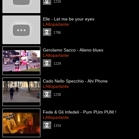
1250
Elle - Let me be your eyes
LAltoparlante
1706
Gerolamo Sacco - Alieno blues
LAltoparlante
1229
Cado Nello Specchio - Ahi Phone
LAltoparlante
1258
Fede & Gli Infedeli - Pum PUm PUM !
LAltoparlante
1354