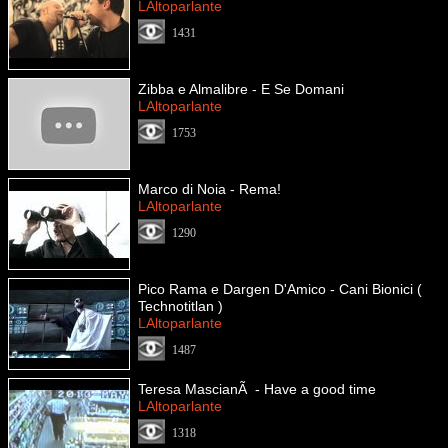
LAltoparlante
1431
Zibba e Almalibre - E Se Domani
LAltoparlante
1753
Marco di Noia - Rema!
LAltoparlante
1290
Pico Rama e Dargen D'Amico - Cani Bionici (
Technotitlan )
LAltoparlante
1487
Teresa MascianÃ - Have a good time
LAltoparlante
1318