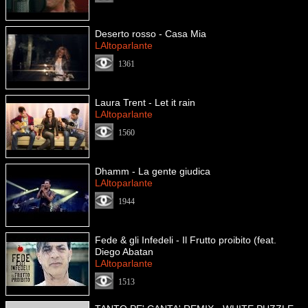
Deserto rosso - Casa Mia
LAltoparlante
1361
Laura Trent - Let it rain
LAltoparlante
1560
Dhamm - La gente giudica
LAltoparlante
1944
Fede & gli Infedeli - Il Frutto proibito (feat.
Diego Abatan
LAltoparlante
1513