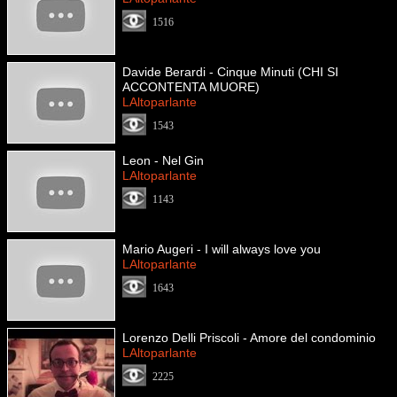
1516
Davide Berardi - Cinque Minuti (CHI SI
ACCONTENTA MUORE)
LAltoparlante
1543
Leon - Nel Gin
LAltoparlante
1143
Mario Augeri - I will always love you
LAltoparlante
1643
Lorenzo Delli Priscoli - Amore del condominio
LAltoparlante
2225