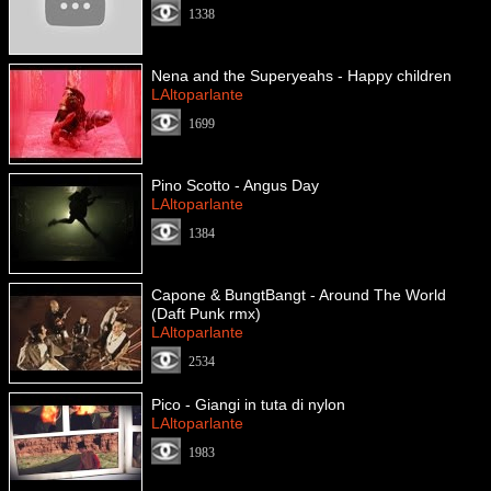
1338
Nena and the Superyeahs - Happy children
LAltoparlante
1699
Pino Scotto - Angus Day
LAltoparlante
1384
Capone & BungtBangt - Around The World
(Daft Punk rmx)
LAltoparlante
2534
Pico - Giangi in tuta di nylon
LAltoparlante
1983