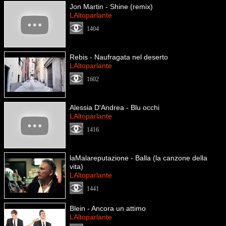
Jon Martin - Shine (remix)
LAltoparlante
1404
Rebis - Naufragata nel deserto
LAltoparlante
1602
Alessia D'Andrea - Blu occhi
LAltoparlante
1416
laMalareputazione - Balla (la canzone della
vita)
LAltoparlante
1441
Blein - Ancora un attimo
LAltoparlante