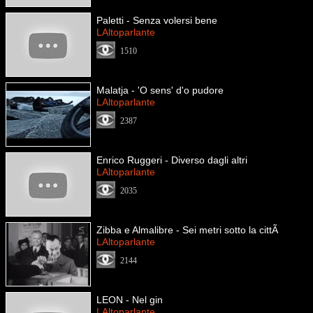
Paletti - Senza volersi bene
LAltoparlante
1510
Malatja - 'O sens' d'o pudore
LAltoparlante
2387
Enrico Ruggeri - Diverso dagli altri
LAltoparlante
2035
Zibba e Almalibre - Sei metri sotto la cittÃ
LAltoparlante
2144
LEON - Nel gin
LAltoparlante