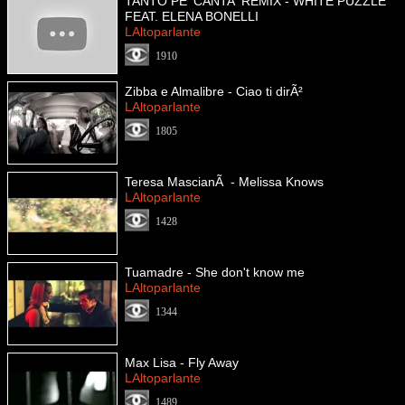
TANTO PE' CANTA' REMIX - WHITE PUZZLE
FEAT. ELENA BONELLI
LAltoparlante
1910
Zibba e Almalibre - Ciao ti dirÃ²
LAltoparlante
1805
Teresa MascianÃ - Melissa Knows
LAltoparlante
1428
Tuamadre - She don't know me
LAltoparlante
1344
Max Lisa - Fly Away
LAltoparlante
1489