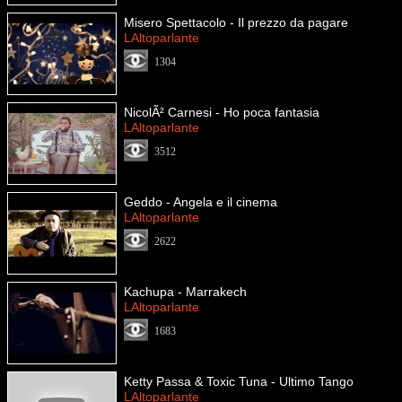
Misero Spettacolo - Il prezzo da pagare
LAltoparlante
1304
NicolÃ² Carnesi - Ho poca fantasia
LAltoparlante
3512
Geddo - Angela e il cinema
LAltoparlante
2622
Kachupa - Marrakech
LAltoparlante
1683
Ketty Passa & Toxic Tuna - Ultimo Tango
LAltoparlante