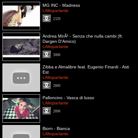
MG INC - Madness
LAltoparlante
2329
Andrea MirÃ² - Senza che nulla cambi (ft.
Dargen D'Amico)
LAltoparlante
3006
Zibba e Almalibre feat. Eugenio Finardi - Asti
Est
LAltoparlante
2800
Palloncino - Vasca di lusso
LAltoparlante
2896
Biorn - Bianca
LAltoparlante