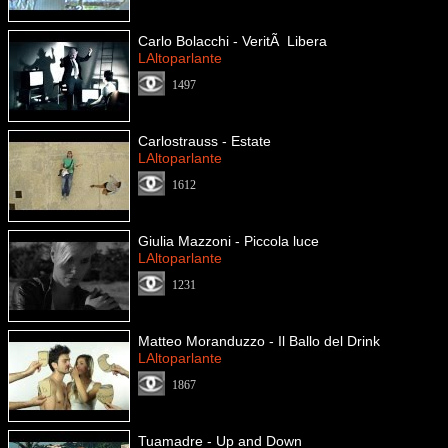
Carlo Bolacchi - VeritÃ Libera
LAltoparlante
1497
Carlostrauss - Estate
LAltoparlante
1612
Giulia Mazzoni - Piccola luce
LAltoparlante
1231
Matteo Moranduzzo - Il Ballo del Drink
LAltoparlante
1867
Tuamadre - Up and Down