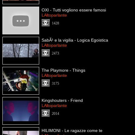
OXI - Tutti vogliono essere famosi
LAltoparlante
1428
SabÃ¹ e la vigilia - Logica Egoistica
LAltoparlante
2473
The Playmore - Things
LAltoparlante
3175
Kingshouters - Friend
LAltoparlante
2014
HILIMONI - Le ragazze come te