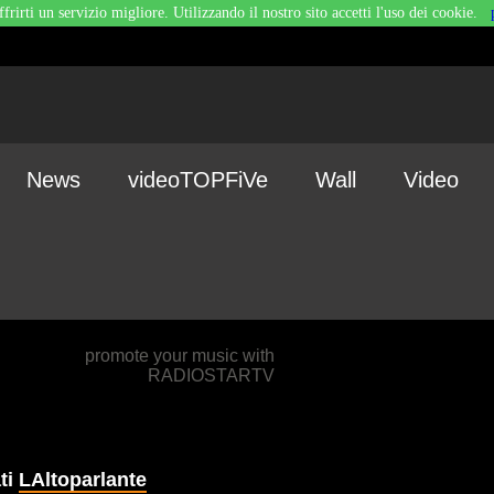
ffrirti un servizio migliore. Utilizzando il nostro sito accetti l'uso dei cookie.
News
videoTOPFiVe
Wall
Video
promote your music with
RADIOSTARTV
ti
LAltoparlante