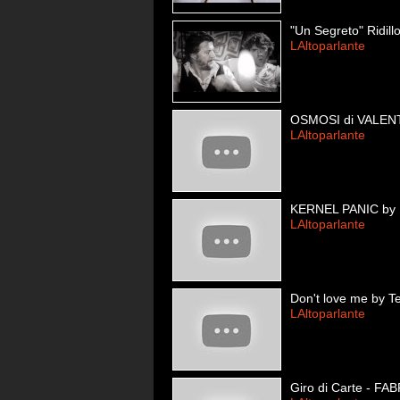
"Un Segreto" Ridill
LAltoparlante
OSMOSI di VALE
LAltoparlante
KERNEL PANIC by
LAltoparlante
Don't love me by T
LAltoparlante
Giro di Carte - F