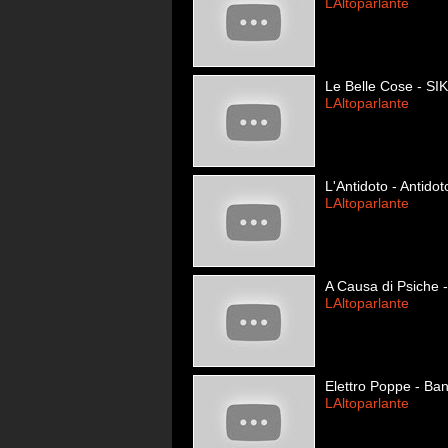
LAltoparlante
Le Belle Cose - SI
LAltoparlante
L'Antidoto - Antidot
LAltoparlante
A Causa di Psiche 
LAltoparlante
Elettro Poppe - Ba
LAltoparlante