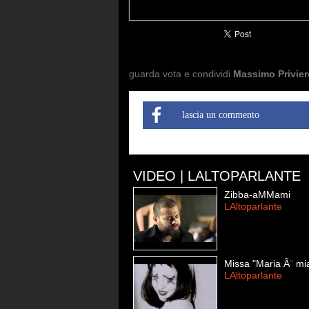
guarda vota e condividi
Massimo Priviero
lascia un commento
VIDEO | LALTOPARLANTE
Zibba-aMMami
LAltoparlante
Missa "Maria Ã¨ mi
LAltoparlante