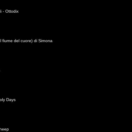
 - Ottodix
il fiume del cuore) di Simona
s
oly Days
Sheep