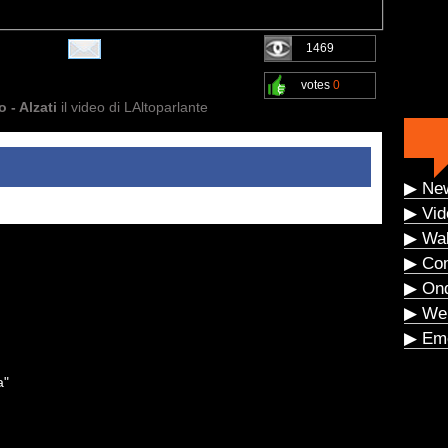
1469
votes
0
 - Alzati
il video di LAltoparlante
▶ Ne
▶ Vid
▶ Wal
▶ Co
▶ On
▶ We
▶ Eme
a"