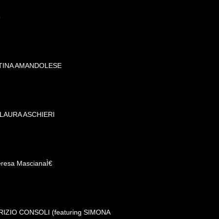
o
NTINA AMANDOLESE
 LAURA ASCHIERI
eresa MascianaÌ€
ABRIZIO CONSOLI (featuring SIMONA