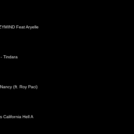
ZYMIND Feat Aryelle
 - Tindara
 Nancy (ft. Roy Paci)
 California Hell A