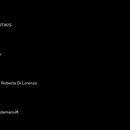
KITIKIS
o
- Roberta Di Lorenzo
ndamariuÌ€