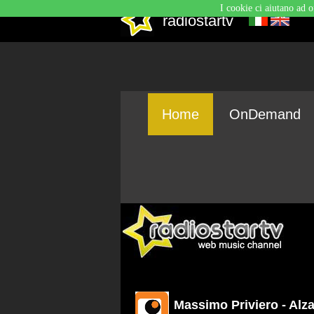
I cookie ci aiutano ad o
radiostartv
Home
OnDemand
Massimo Priviero - Alza