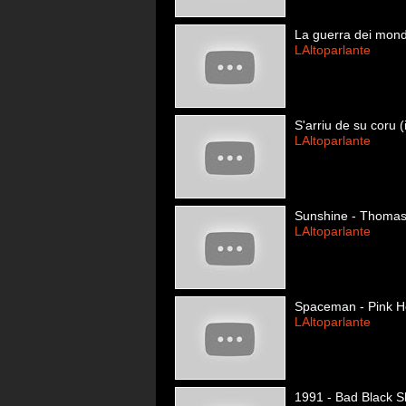
La guerra dei mondi
LAltoparlante
S'arriu de su coru (
LAltoparlante
Sunshine - Thoma
LAltoparlante
Spaceman - Pink H
LAltoparlante
1991 - Bad Black 