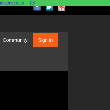
per saperne di piu
OK
Community
Sign in