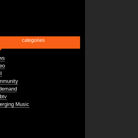
categories
ws
eo
l
mmunity
demand
btv
rging Music