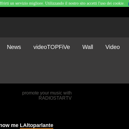
ffrirti un servizio migliore. Utilizzando il nostro sito accetti l'uso dei cookie.
News
videoTOPFiVe
Wall
Video
promote your music with
RADIOSTARTV
 know me
LAltoparlante