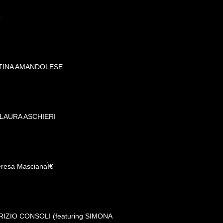
o
NTINA AMANDOLESE
 LAURA ASCHIERI
eresa MascianaÌ€
ABRIZIO CONSOLI (featuring SIMONA