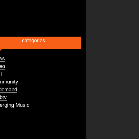
categories
ws
eo
l
mmunity
demand
btv
rging Music