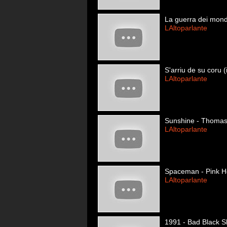
La guerra dei mondi
LAltoparlante
S'arriu de su coru (
LAltoparlante
Sunshine - Thoma
LAltoparlante
Spaceman - Pink H
LAltoparlante
1991 - Bad Black 