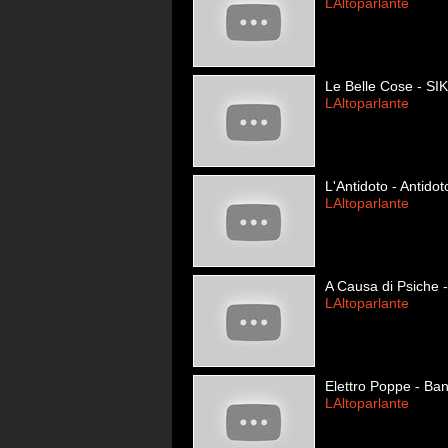
LAltoparlante
Le Belle Cose - SI
LAltoparlante
L'Antidoto - Antidot
LAltoparlante
A Causa di Psiche 
LAltoparlante
Elettro Poppe - Ba
LAltoparlante