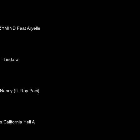
ZYMIND Feat Aryelle
 - Tindara
 Nancy (ft. Roy Paci)
 California Hell A