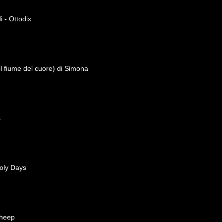
 - Ottodix
il fiume del cuore) di Simona
s
oly Days
Sheep