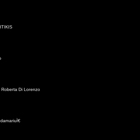
KITIKIS
o
- Roberta Di Lorenzo
ndamariuÌ€