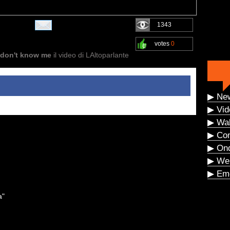
1343
votes
0
 don't know me
il video di LAltoparlante
▶ Ne
▶ Vid
▶ Wal
▶ Co
▶ On
▶ We
▶ Eme
a"