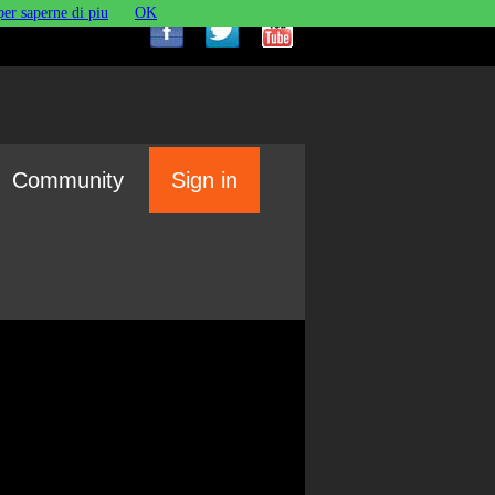
per saperne di piu
OK
Community
Sign in