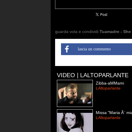
guarda vota e condividi
Tuamadre - She
lascia un commento
VIDEO | LALTOPARLANTE
Zibba-aMMami
LAltoparlante
Missa "Maria Ã¨ mi
LAltoparlante