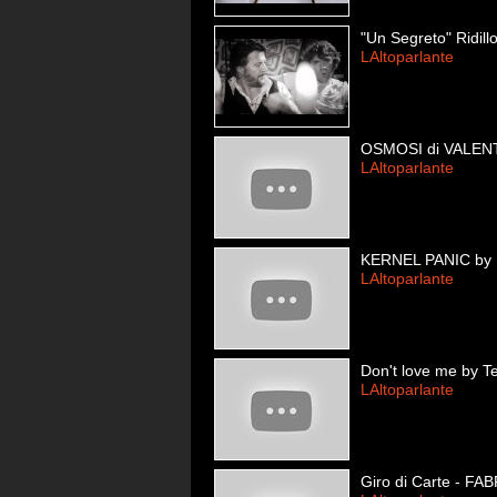
"Un Segreto" Ridill
LAltoparlante
OSMOSI di VALE
LAltoparlante
KERNEL PANIC by
LAltoparlante
Don't love me by T
LAltoparlante
Giro di Carte - F