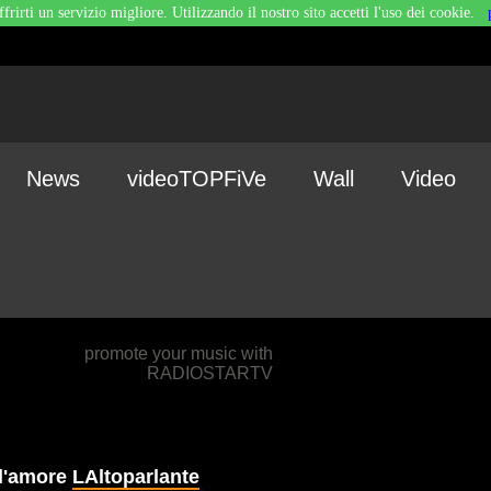
ffrirti un servizio migliore. Utilizzando il nostro sito accetti l'uso dei cookie.
News
videoTOPFiVe
Wall
Video
promote your music with
RADIOSTARTV
 d'amore
LAltoparlante