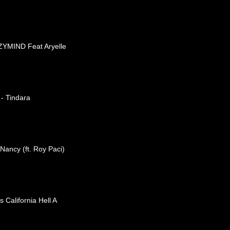
ZYMIND Feat Aryelle
 - Tindara
 Nancy (ft. Roy Paci)
 California Hell A