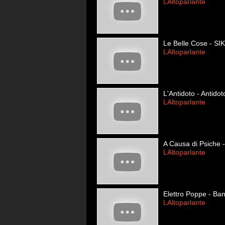
LAltoparlante
Le Belle Cose - SI
LAltoparlante
L'Antidoto - Antidot
LAltoparlante
A Causa di Psiche 
LAltoparlante
Elettro Poppe - Ba
LAltoparlante