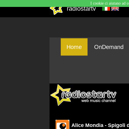
I cookie ci aiutano ad o
radiostartv
Home
OnDemand
Alice Mondia - Spigoli