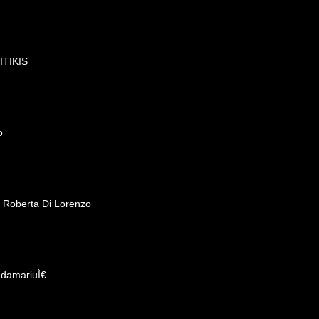
KITIKIS
o
- Roberta Di Lorenzo
ndamariuÌ€