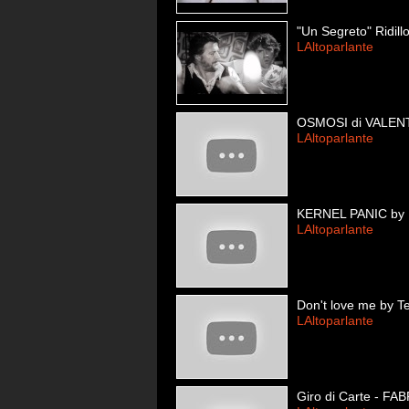
"Un Segreto" Ridill
LAltoparlante
OSMOSI di VALE
LAltoparlante
KERNEL PANIC by
LAltoparlante
Don't love me by T
LAltoparlante
Giro di Carte - F