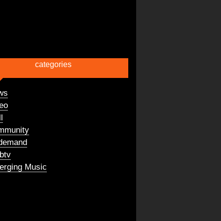
categories
ws
eo
l
mmunity
demand
btv
rging Music