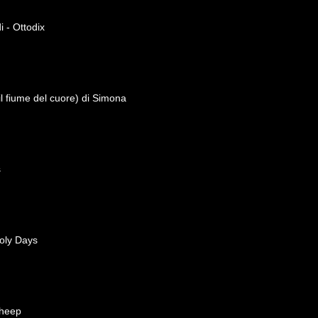
 - Ottodix
il fiume del cuore) di Simona
s
oly Days
Sheep