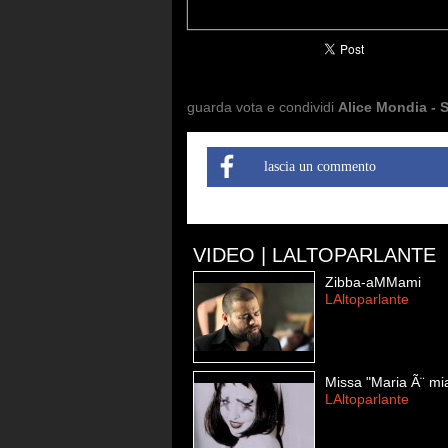
guarda vota e condividi
Alice Mondia - 
lascia un commento
VIDEO | LALTOPARLANTE
Zibba-aMMami
LAltoparlante
Missa "Maria Ã¨ mi
LAltoparlante