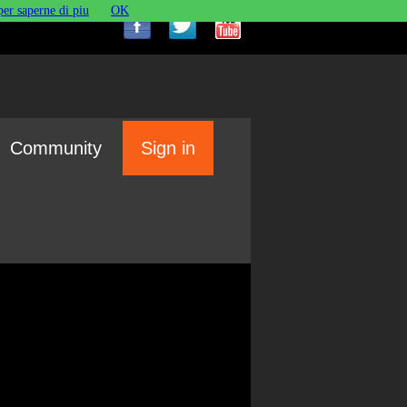
per saperne di piu
OK
Community
Sign in