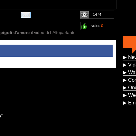
1474
votes
0
Spigoli d'amore
il video di LAltoparlante
▶ Ne
▶ Vid
▶ Wal
▶ Co
▶ On
▶ We
▶ Eme
a"