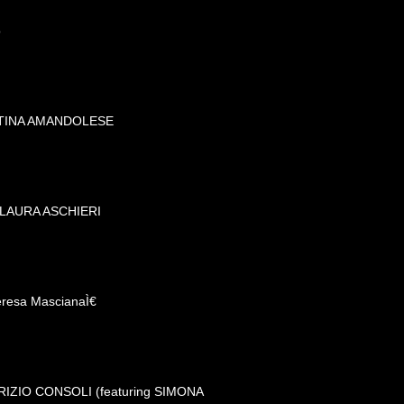
o
NTINA AMANDOLESE
 LAURA ASCHIERI
eresa MascianaÌ€
ABRIZIO CONSOLI (featuring SIMONA