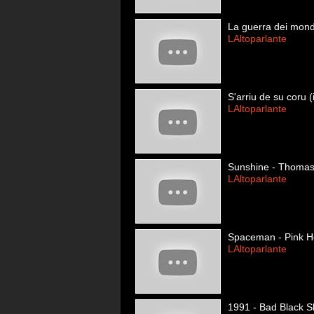
La guerra dei mondi
LAltoparlante
S'arriu de su coru (
LAltoparlante
Sunshine - Thoma
LAltoparlante
Spaceman - Pink H
LAltoparlante
1991 - Bad Black 