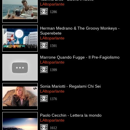
LAltoparlante
1286
Herman Medrano & The Groovy Monkeys -
Superebete
LAltoparlante
1591
Marrone Quando Fugge - Il Pre-Fagiolismo
LAltoparlante
1399
Sonia Mariotti - Regalami Chi Sei
LAltoparlante
1376
Paolo Cecchin - Lettera la mondo
LAltoparlante
1612