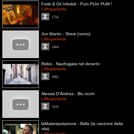
Fede & Gli Infedeli - Pum PUm PUM !
LAltoparlante
1354
Jon Martin - Shine (remix)
LAltoparlante
1404
Rebis - Naufragata nel deserto
LAltoparlante
1602
Alessia D'Andrea - Blu occhi
LAltoparlante
1416
laMalareputazione - Balla (la canzone della
vita)
LAltoparlante