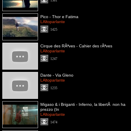
1381
Pico - Thor e Fatima
LAltoparlante
1425
Cirque des RÃªves - Cahier des rÃªves
LAltoparlante
1247
Dante - Via Gleno
LAltoparlante
1235
Migaso & i Briganti - Inferno, la libertÃ non ha
prezzo (In
LAltoparlante
1474