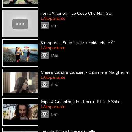
Tonia Antonelli - Le Cose Che Non Sai
LAltoparlante
1337
Kimagure - Sotto il sole + caldo che c'Ã¨
LAltoparlante
1586
Chiara Candra Canzian - Camelie e Margherite
LAltoparlante
1674
Inigo & Grigiolimpido - Faccio Il Filo A Sofia
LAltoparlante
1567
Taurina Bros - Libera il ribelle