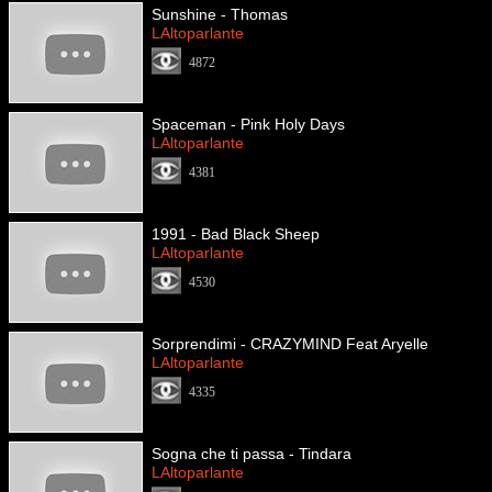
Sunshine - Thomas
LAltoparlante
4872
Spaceman - Pink Holy Days
LAltoparlante
4381
1991 - Bad Black Sheep
LAltoparlante
4530
Sorprendimi - CRAZYMIND Feat Aryelle
LAltoparlante
4335
Sogna che ti passa - Tindara
LAltoparlante