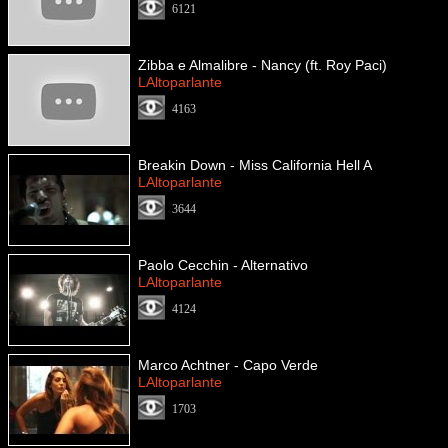
6121
Zibba e Almalibre - Nancy (ft. Roy Paci)
LAltoparlante
4163
Breakin Down - Miss California Hell A
LAltoparlante
3644
Paolo Cecchin - Alternativo
LAltoparlante
4124
Marco Achtner - Capo Verde
LAltoparlante
1703