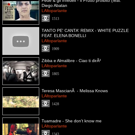
Fede & gli Infedeli - Il Frutto proibito (feat.
Diego Abatan
LAltoparlante
1513
TANTO PE' CANTA' REMIX - WHITE PUZZLE
FEAT. ELENA BONELLI
LAltoparlante
1909
Zibba e Almalibre - Ciao ti dirÃ²
LAltoparlante
1805
Teresa MascianÃ - Melissa Knows
LAltoparlante
1428
Tuamadre - She don't know me
LAltoparlante
1343