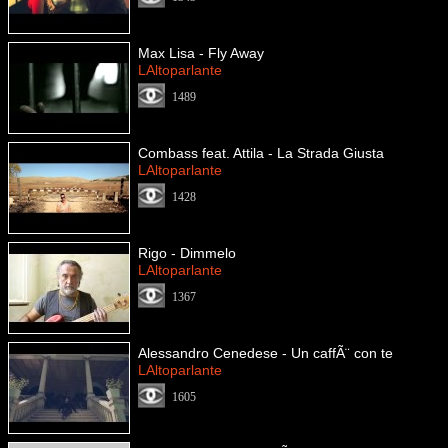
Max Lisa - Fly Away
LAltoparlante
1489
Combass feat. Attila - La Strada Giusta
LAltoparlante
1428
Rigo - Dimmelo
LAltoparlante
1367
Alessandro Cenedese - Un caffÃ¨ con te
LAltoparlante
1605