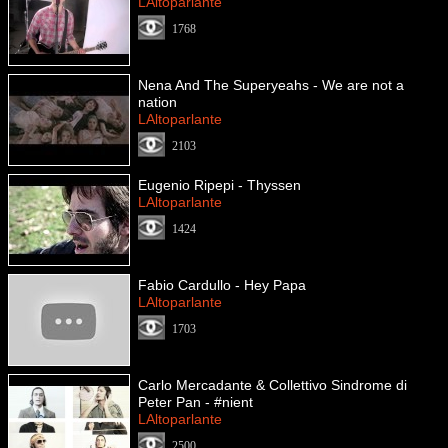
LAltoparlante
1768
Nena And The Superyeahs - We are not a
nation
LAltoparlante
2103
Eugenio Ripepi - Thyssen
LAltoparlante
1424
Fabio Cardullo - Hey Papa
LAltoparlante
1703
Carlo Mercadante & Collettivo Sindrome di
Peter Pan - #nient
LAltoparlante
2500