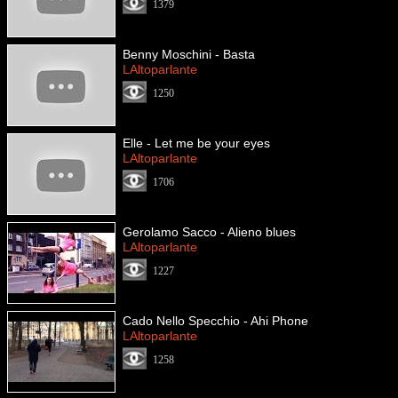
1379
Benny Moschini - Basta
LAltoparlante
1250
Elle - Let me be your eyes
LAltoparlante
1706
Gerolamo Sacco - Alieno blues
LAltoparlante
1227
Cado Nello Specchio - Ahi Phone
LAltoparlante
1258