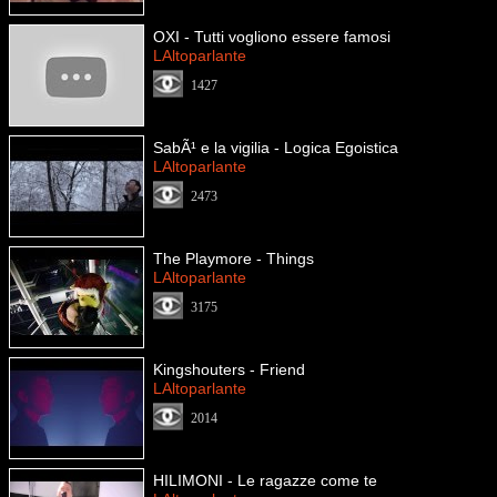
OXI - Tutti vogliono essere famosi
LAltoparlante
1427
SabÃ¹ e la vigilia - Logica Egoistica
LAltoparlante
2473
The Playmore - Things
LAltoparlante
3175
Kingshouters - Friend
LAltoparlante
2014
HILIMONI - Le ragazze come te