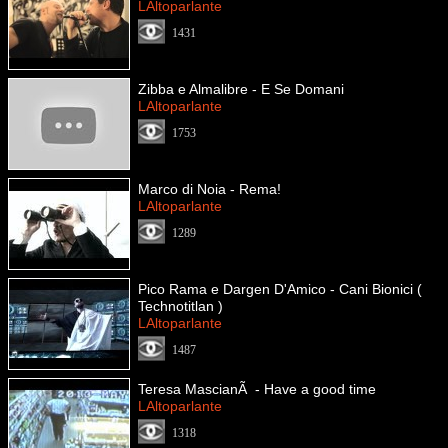
LAltoparlante
1431
Zibba e Almalibre - E Se Domani
LAltoparlante
1753
Marco di Noia - Rema!
LAltoparlante
1289
Pico Rama e Dargen D'Amico - Cani Bionici (
Technotitlan )
LAltoparlante
1487
Teresa MascianÃ - Have a good time
LAltoparlante
1318