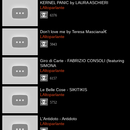
KERNEL PANIC by LAURA ASCHIERI
LAltoparlante
6376
Don't love me by Teresa MascianaÌ€
LAltoparlante
5943
Giro di Carte - FABRIZIO CONSOLI (featuring
SIMONA
LAltoparlante
6157
Le Belle Cose - SIKITIKIS
LAltoparlante
5752
L'Antidoto - Antidoto
LAltoparlante