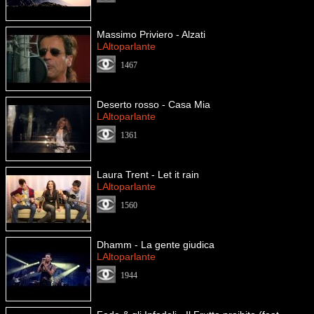
Massimo Priviero - Alzati
LAltoparlante
1467
Deserto rosso - Casa Mia
LAltoparlante
1361
Laura Trent - Let it rain
LAltoparlante
1560
Dhamm - La gente giudica
LAltoparlante
1944