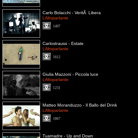
Carlo Bolacchi - VeritÃ Libera
LAltoparlante
1497
Carlostrauss - Estate
LAltoparlante
1612
Giulia Mazzoni - Piccola luce
LAltoparlante
1231
Matteo Moranduzzo - Il Ballo del Drink
LAltoparlante
1867
Tuamadre - Up and Down