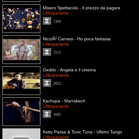
Misero Spettacolo - Il prezzo da pagare
LAltoparlante
1304
NicolÃ² Carnesi - Ho poca fantasia
LAltoparlante
3512
Geddo - Angela e il cinema
LAltoparlante
2622
Kachupa - Marrakech
LAltoparlante
1682
Ketty Passa & Toxic Tuna - Ultimo Tango
LAltoparlante