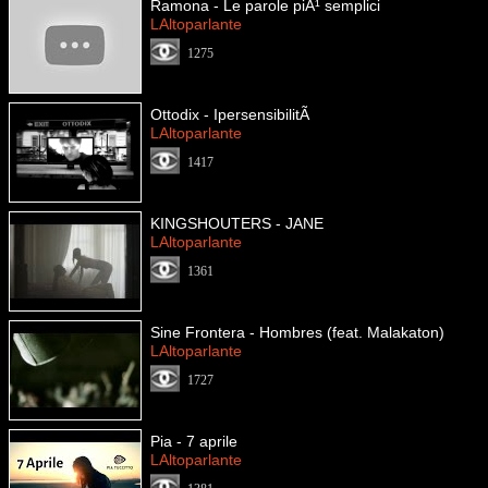
Ramona - Le parole piÃ¹ semplici
LAltoparlante
1275
Ottodix - IpersensibilitÃ
LAltoparlante
1417
KINGSHOUTERS - JANE
LAltoparlante
1361
Sine Frontera - Hombres (feat. Malakaton)
LAltoparlante
1727
Pia - 7 aprile
LAltoparlante