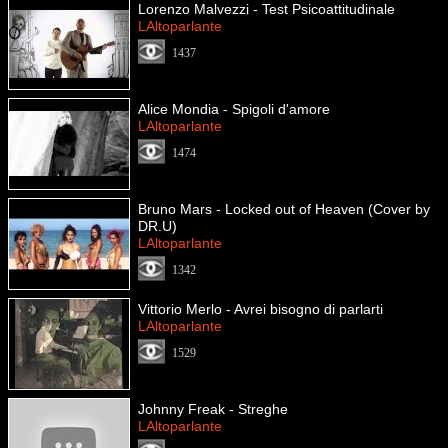
Lorenzo Malvezzi - Test Psicoattitudinale
LAltoparlante
1437
Alice Mondia - Spigoli d'amore
LAltoparlante
1474
Bruno Mars - Locked out of Heaven (Cover by
DR.U)
LAltoparlante
1342
Vittorio Merlo - Avrei bisogno di parlarti
LAltoparlante
1529
Johnny Freak - Streghe
LAltoparlante