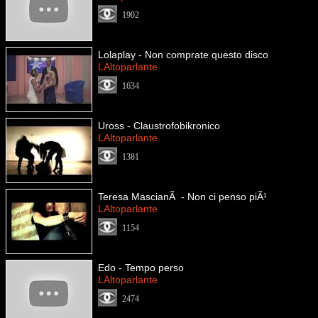
1902
Lolaplay - Non comprate questo disco
LAltoparlante
1634
Uross - Claustrofobikronico
LAltoparlante
1381
Teresa MascianÃ - Non ci penso piÃ¹
LAltoparlante
1154
Edo - Tempo perso
LAltoparlante
2474