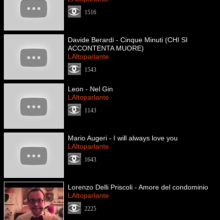
1516
Davide Berardi - Cinque Minuti (CHI SI
ACCONTENTA MUORE)
LAltoparlante
1543
Leon - Nel Gin
LAltoparlante
1143
Mario Augeri - I will always love you
LAltoparlante
1643
Lorenzo Delli Priscoli - Amore del condominio
LAltoparlante
2225