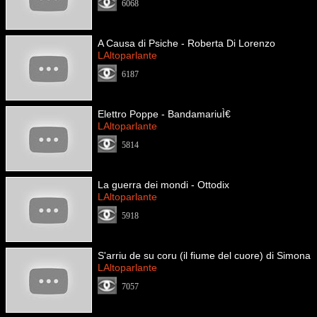
6068
A Causa di Psiche - Roberta Di Lorenzo
LAltoparlante
6187
Elettro Poppe - BandamariuÌ€
LAltoparlante
5814
La guerra dei mondi - Ottodix
LAltoparlante
5918
S'arriu de su coru (il fiume del cuore) di Simona
LAltoparlante
7057