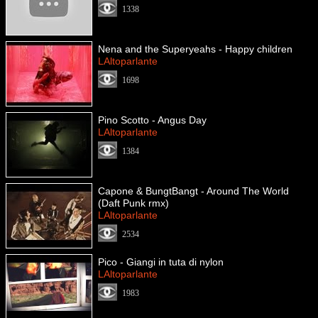
1338
Nena and the Superyeahs - Happy children
LAltoparlante
1698
Pino Scotto - Angus Day
LAltoparlante
1384
Capone & BungtBangt - Around The World
(Daft Punk rmx)
LAltoparlante
2534
Pico - Giangi in tuta di nylon
LAltoparlante
1983