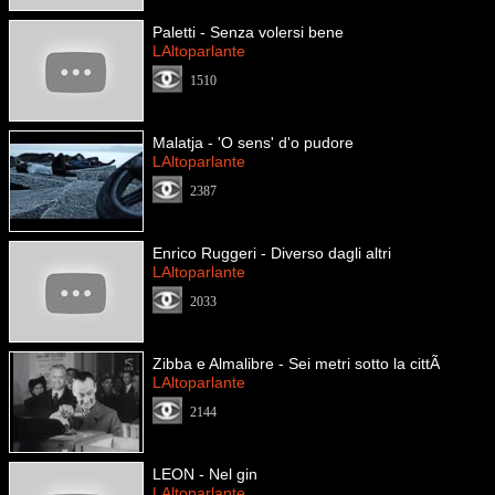
Paletti - Senza volersi bene
LAltoparlante
1510
Malatja - 'O sens' d'o pudore
LAltoparlante
2387
Enrico Ruggeri - Diverso dagli altri
LAltoparlante
2033
Zibba e Almalibre - Sei metri sotto la cittÃ
LAltoparlante
2144
LEON - Nel gin
LAltoparlante