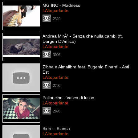
MG INC - Madness
LAltoparlante
2329
Andrea MirÃ² - Senza che nulla cambi (ft.
Dargen D'Amico)
LAltoparlante
3006
Zibba e Almalibre feat. Eugenio Finardi - Asti
Est
LAltoparlante
2799
Palloncino - Vasca di lusso
LAltoparlante
2896
Biorn - Bianca
LAltoparlante