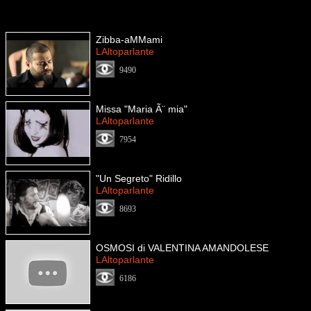
Zibba-aMMami
LAltoparlante
9490
Missa "Maria Ã¨ mia"
LAltoparlante
7954
"Un Segreto" Ridillo
LAltoparlante
8693
OSMOSI di VALENTINA AMANDOLESE
LAltoparlante
6186