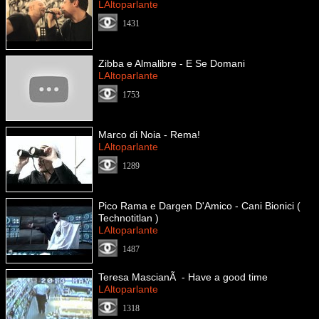
LAltoparlante
1431
Zibba e Almalibre - E Se Domani
LAltoparlante
1753
Marco di Noia - Rema!
LAltoparlante
1289
Pico Rama e Dargen D'Amico - Cani Bionici (
Technotitlan )
LAltoparlante
1487
Teresa MascianÃ - Have a good time
LAltoparlante
1318