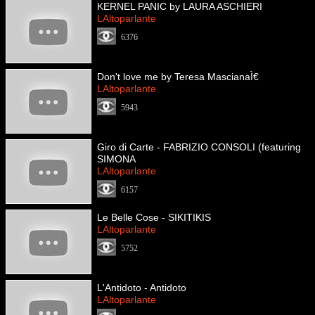
KERNEL PANIC by LAURA ASCHIERI
LAltoparlante
6376
Don't love me by Teresa MascianaÌ€
LAltoparlante
5943
Giro di Carte - FABRIZIO CONSOLI (featuring
SIMONA
LAltoparlante
6157
Le Belle Cose - SIKITIKIS
LAltoparlante
5752
L'Antidoto - Antidoto
LAltoparlante