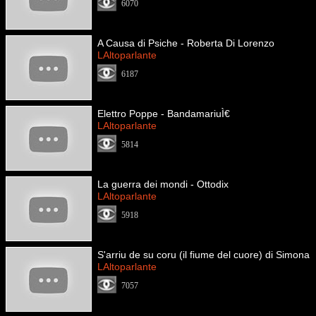
6070
A Causa di Psiche - Roberta Di Lorenzo
LAltoparlante
6187
Elettro Poppe - BandamariuÌ€
LAltoparlante
5814
La guerra dei mondi - Ottodix
LAltoparlante
5918
S'arriu de su coru (il fiume del cuore) di Simona
LAltoparlante
7057