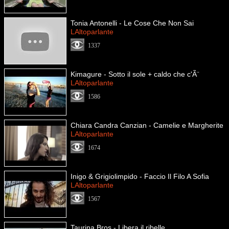
Tonia Antonelli - Le Cose Che Non Sai
LAltoparlante
1337
Kimagure - Sotto il sole + caldo che c'Ã¨
LAltoparlante
1586
Chiara Candra Canzian - Camelie e Margherite
LAltoparlante
1674
Inigo & Grigiolimpido - Faccio Il Filo A Sofia
LAltoparlante
1567
Taurina Bros - Libera il ribelle