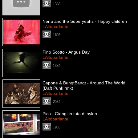
1338
Nena and the Superyeahs - Happy children
LAltoparlante
1698
Pino Scotto - Angus Day
LAltoparlante
1384
Capone & BungtBangt - Around The World
(Daft Punk rmx)
LAltoparlante
2534
Pico - Giangi in tuta di nylon
LAltoparlante
1983