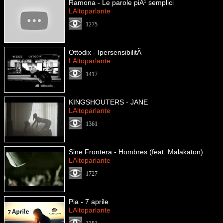
Ramona - Le parole piÃ¹ semplici
LAltoparlante
1275
Ottodix - IpersensibilitÃ
LAltoparlante
1417
KINGSHOUTERS - JANE
LAltoparlante
1361
Sine Frontera - Hombres (feat. Malakaton)
LAltoparlante
1727
Pia - 7 aprile
LAltoparlante