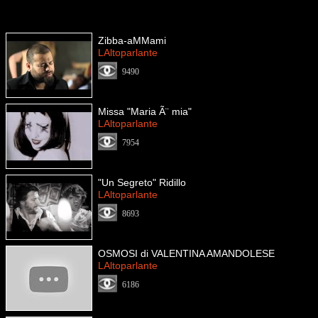
Zibba-aMMami
LAltoparlante
9490
Missa "Maria Ã¨ mia"
LAltoparlante
7954
"Un Segreto" Ridillo
LAltoparlante
8693
OSMOSI di VALENTINA AMANDOLESE
LAltoparlante
6186