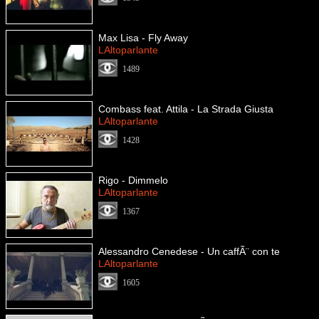
Max Lisa - Fly Away
LAltoparlante
1489
Combass feat. Attila - La Strada Giusta
LAltoparlante
1428
Rigo - Dimmelo
LAltoparlante
1367
Alessandro Cenedese - Un caffÃ¨ con te
LAltoparlante
1605