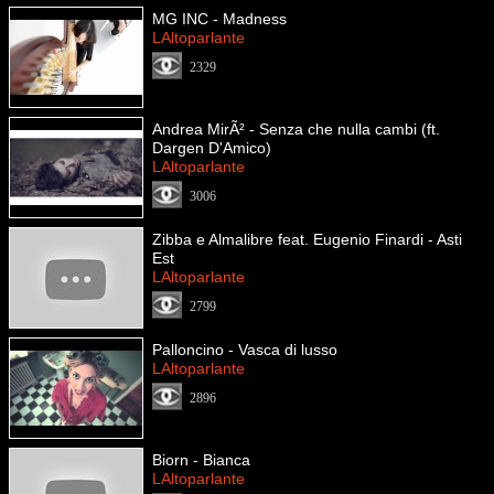
MG INC - Madness
LAltoparlante
2329
Andrea MirÃ² - Senza che nulla cambi (ft.
Dargen D'Amico)
LAltoparlante
3006
Zibba e Almalibre feat. Eugenio Finardi - Asti
Est
LAltoparlante
2799
Palloncino - Vasca di lusso
LAltoparlante
2896
Biorn - Bianca
LAltoparlante