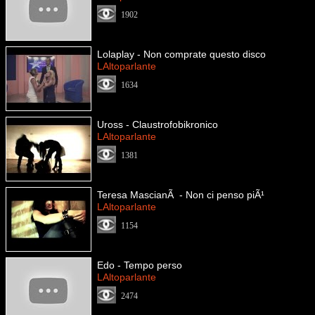
1902
Lolaplay - Non comprate questo disco
LAltoparlante
1634
Uross - Claustrofobikronico
LAltoparlante
1381
Teresa MascianÃ - Non ci penso piÃ¹
LAltoparlante
1154
Edo - Tempo perso
LAltoparlante
2474