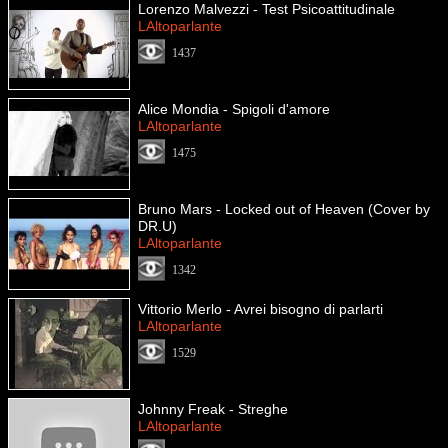
Lorenzo Malvezzi - Test Psicoattitudinale
LAltoparlante
1437
Alice Mondia - Spigoli d'amore
LAltoparlante
1475
Bruno Mars - Locked out of Heaven (Cover by
DR.U)
LAltoparlante
1342
Vittorio Merlo - Avrei bisogno di parlarti
LAltoparlante
1529
Johnny Freak - Streghe
LAltoparlante