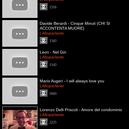
1516
Davide Berardi - Cinque Minuti (CHI SI
ACCONTENTA MUORE)
LAltoparlante
1543
Leon - Nel Gin
LAltoparlante
1143
Mario Augeri - I will always love you
LAltoparlante
1643
Lorenzo Delli Priscoli - Amore del condominio
LAltoparlante
2225