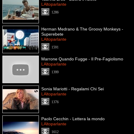
LAltoparlante
1286
Herman Medrano & The Groovy Monkeys -
Superebete
LAltoparlante
1591
Marrone Quando Fugge - Il Pre-Fagiolismo
LAltoparlante
1399
Sonia Mariotti - Regalami Chi Sei
LAltoparlante
1376
Paolo Cecchin - Lettera la mondo
LAltoparlante
1612