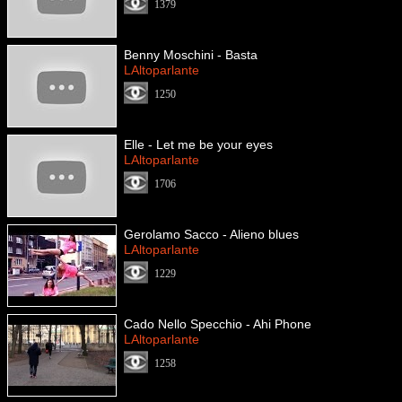
1379
Benny Moschini - Basta
LAltoparlante
1250
Elle - Let me be your eyes
LAltoparlante
1706
Gerolamo Sacco - Alieno blues
LAltoparlante
1229
Cado Nello Specchio - Ahi Phone
LAltoparlante
1258