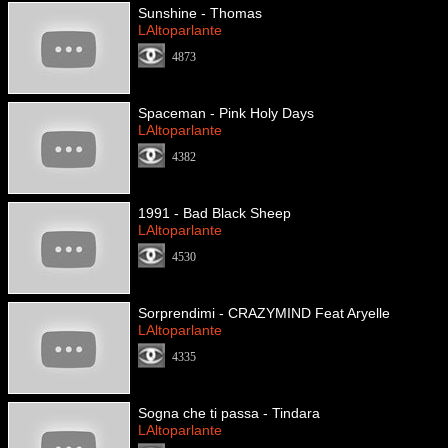
Sunshine - Thomas
LAltoparlante
4873
Spaceman - Pink Holy Days
LAltoparlante
4382
1991 - Bad Black Sheep
LAltoparlante
4530
Sorprendimi - CRAZYMIND Feat Aryelle
LAltoparlante
4335
Sogna che ti passa - Tindara
LAltoparlante