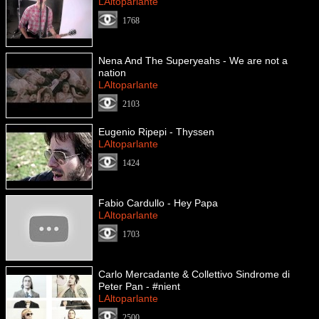
LAltoparlante
1768
Nena And The Superyeahs - We are not a
nation
LAltoparlante
2103
Eugenio Ripepi - Thyssen
LAltoparlante
1424
Fabio Cardullo - Hey Papa
LAltoparlante
1703
Carlo Mercadante & Collettivo Sindrome di
Peter Pan - #nient
LAltoparlante
2500