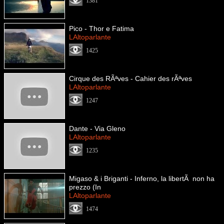
1381
Pico - Thor e Fatima
LAltoparlante
1425
Cirque des RÃªves - Cahier des rÃªves
LAltoparlante
1247
Dante - Via Gleno
LAltoparlante
1235
Migaso & i Briganti - Inferno, la libertÃ non ha
prezzo (In
LAltoparlante
1474