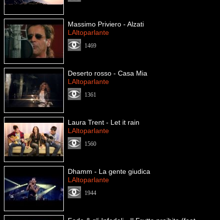
Massimo Priviero - Alzati
LAltoparlante
1469
Deserto rosso - Casa Mia
LAltoparlante
1361
Laura Trent - Let it rain
LAltoparlante
1560
Dhamm - La gente giudica
LAltoparlante
1944