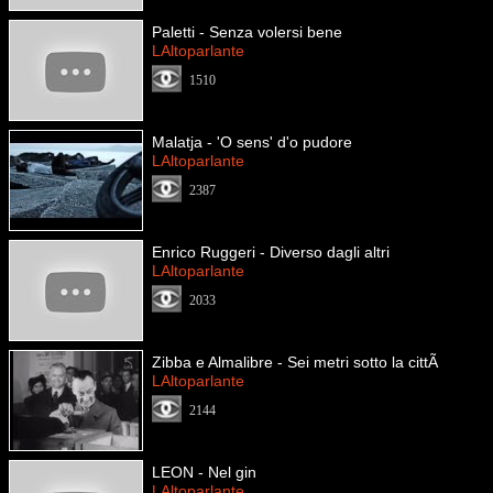
Paletti - Senza volersi bene
LAltoparlante
1510
Malatja - 'O sens' d'o pudore
LAltoparlante
2387
Enrico Ruggeri - Diverso dagli altri
LAltoparlante
2033
Zibba e Almalibre - Sei metri sotto la cittÃ
LAltoparlante
2144
LEON - Nel gin
LAltoparlante