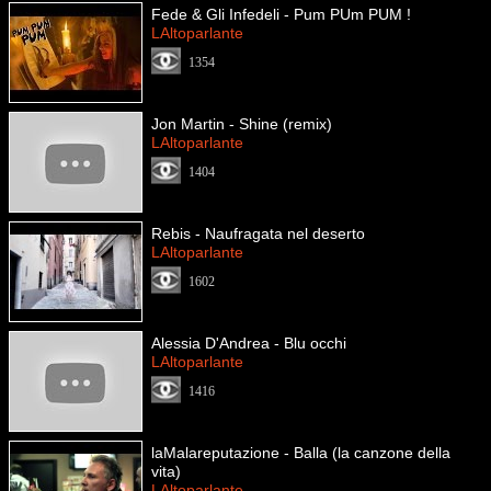
Fede & Gli Infedeli - Pum PUm PUM !
LAltoparlante
1354
Jon Martin - Shine (remix)
LAltoparlante
1404
Rebis - Naufragata nel deserto
LAltoparlante
1602
Alessia D'Andrea - Blu occhi
LAltoparlante
1416
laMalareputazione - Balla (la canzone della
vita)
LAltoparlante