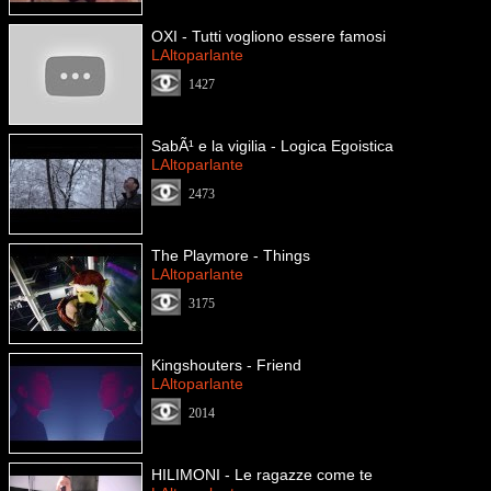
OXI - Tutti vogliono essere famosi
LAltoparlante
1427
SabÃ¹ e la vigilia - Logica Egoistica
LAltoparlante
2473
The Playmore - Things
LAltoparlante
3175
Kingshouters - Friend
LAltoparlante
2014
HILIMONI - Le ragazze come te