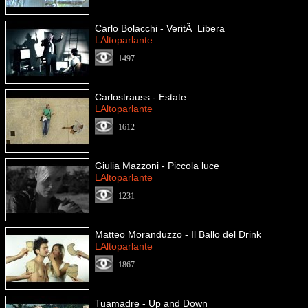
Carlo Bolacchi - VeritÃ Libera
LAltoparlante
1497
Carlostrauss - Estate
LAltoparlante
1612
Giulia Mazzoni - Piccola luce
LAltoparlante
1231
Matteo Moranduzzo - Il Ballo del Drink
LAltoparlante
1867
Tuamadre - Up and Down