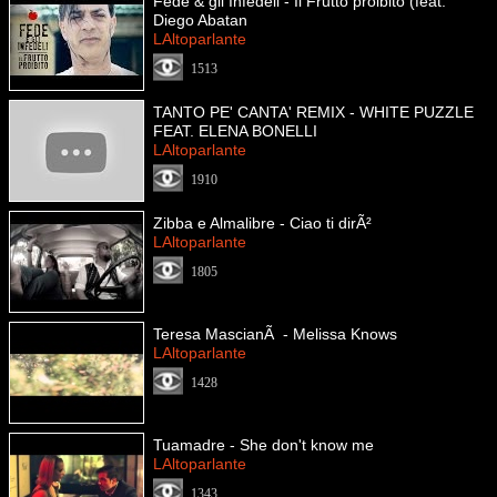
Fede & gli Infedeli - Il Frutto proibito (feat.
Diego Abatan
LAltoparlante
1513
TANTO PE' CANTA' REMIX - WHITE PUZZLE
FEAT. ELENA BONELLI
LAltoparlante
1910
Zibba e Almalibre - Ciao ti dirÃ²
LAltoparlante
1805
Teresa MascianÃ - Melissa Knows
LAltoparlante
1428
Tuamadre - She don't know me
LAltoparlante
1343