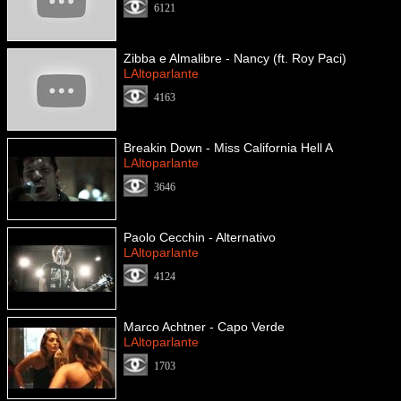
6121
Zibba e Almalibre - Nancy (ft. Roy Paci)
LAltoparlante
4163
Breakin Down - Miss California Hell A
LAltoparlante
3646
Paolo Cecchin - Alternativo
LAltoparlante
4124
Marco Achtner - Capo Verde
LAltoparlante
1703