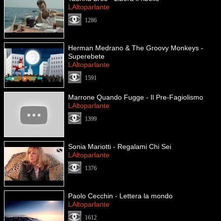
LAltoparlante
1286
Herman Medrano & The Groovy Monkeys -
Superebete
LAltoparlante
1591
Marrone Quando Fugge - Il Pre-Fagiolismo
LAltoparlante
1399
Sonia Mariotti - Regalami Chi Sei
LAltoparlante
1376
Paolo Cecchin - Lettera la mondo
LAltoparlante
1612