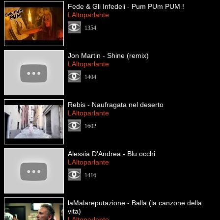
Fede & Gli Infedeli - Pum PUm PUM !
LAltoparlante
1354
Jon Martin - Shine (remix)
LAltoparlante
1404
Rebis - Naufragata nel deserto
LAltoparlante
1602
Alessia D'Andrea - Blu occhi
LAltoparlante
1416
laMalareputazione - Balla (la canzone della
vita)
LAltoparlante