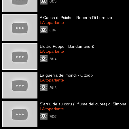
6070
A Causa di Psiche - Roberta Di Lorenzo
LAltoparlante
6187
Elettro Poppe - BandamariuÌ€
LAltoparlante
5814
La guerra dei mondi - Ottodix
LAltoparlante
5918
S'arriu de su coru (il fiume del cuore) di Simona
LAltoparlante
7057