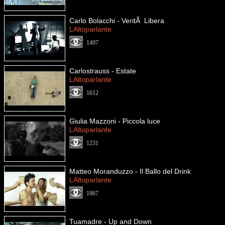
Carlo Bolacchi - VeritÃ Libera
LAltoparlante
1497
Carlostrauss - Estate
LAltoparlante
1612
Giulia Mazzoni - Piccola luce
LAltoparlante
1231
Matteo Moranduzzo - Il Ballo del Drink
LAltoparlante
1867
Tuamadre - Up and Down