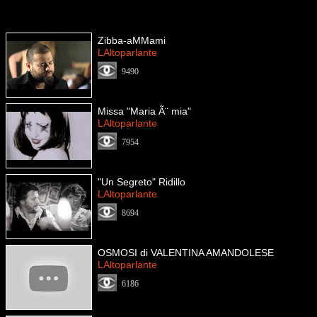
Zibba-aMMami
LAltoparlante
9490
Missa "Maria Ã¨ mia"
LAltoparlante
7954
"Un Segreto" Ridillo
LAltoparlante
8694
OSMOSI di VALENTINA AMANDOLESE
LAltoparlante
6186