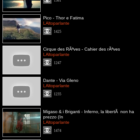
1381
Pico - Thor e Fatima
LAltoparlante
1425
Cirque des RÃªves - Cahier des rÃªves
LAltoparlante
1247
Dante - Via Gleno
LAltoparlante
1235
Migaso & i Briganti - Inferno, la libertÃ non ha
prezzo (In
LAltoparlante
1474