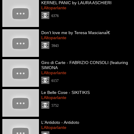
KERNEL PANIC by LAURA ASCHIERI
LAltoparlante
6376
Don't love me by Teresa MascianaÌ€
LAltoparlante
5943
Giro di Carte - FABRIZIO CONSOLI (featuring
SIMONA
LAltoparlante
6157
Le Belle Cose - SIKITIKIS
LAltoparlante
5752
L'Antidoto - Antidoto
LAltoparlante