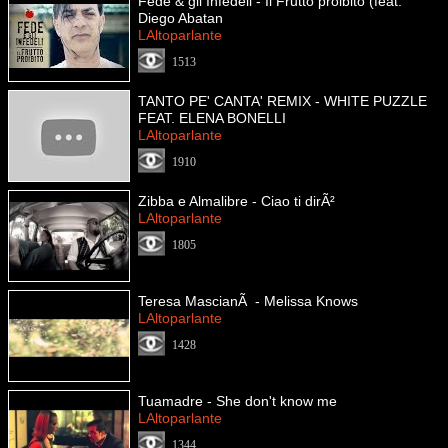
Fede & gli Infedeli - Il Frutto proibito (feat.
Diego Abatan
LAltoparlante
1513
TANTO PE' CANTA' REMIX - WHITE PUZZLE
FEAT. ELENA BONELLI
LAltoparlante
1910
Zibba e Almalibre - Ciao ti dirÃ²
LAltoparlante
1805
Teresa MascianÃ - Melissa Knows
LAltoparlante
1428
Tuamadre - She don't know me
LAltoparlante
1344