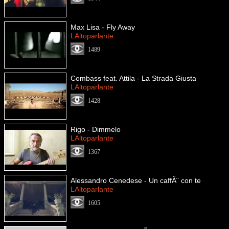
Max Lisa - Fly Away
LAltoparlante
1489
Combass feat. Attila - La Strada Giusta
LAltoparlante
1428
Rigo - Dimmelo
LAltoparlante
1367
Alessandro Cenedese - Un caffÃ¨ con te
LAltoparlante
1605