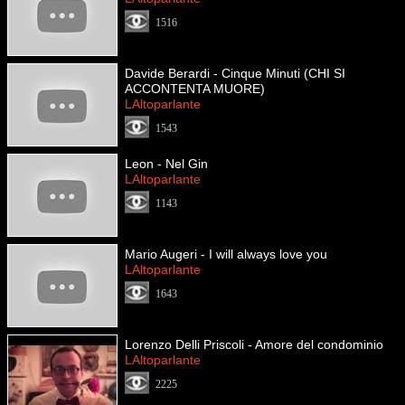
1516
Davide Berardi - Cinque Minuti (CHI SI
ACCONTENTA MUORE)
LAltoparlante
1543
Leon - Nel Gin
LAltoparlante
1143
Mario Augeri - I will always love you
LAltoparlante
1643
Lorenzo Delli Priscoli - Amore del condominio
LAltoparlante
2225