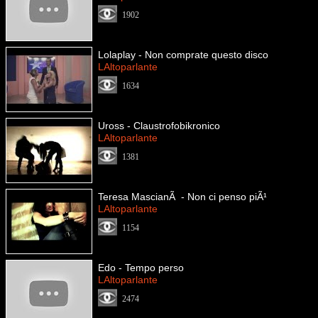
1902
Lolaplay - Non comprate questo disco
LAltoparlante
1634
Uross - Claustrofobikronico
LAltoparlante
1381
Teresa MascianÃ - Non ci penso piÃ¹
LAltoparlante
1154
Edo - Tempo perso
LAltoparlante
2474