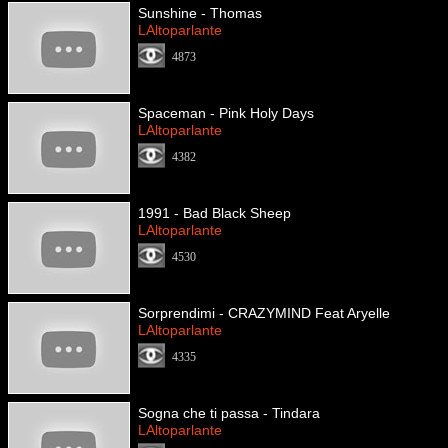
Sunshine - Thomas
LAltoparlante
4873
Spaceman - Pink Holy Days
LAltoparlante
4382
1991 - Bad Black Sheep
LAltoparlante
4530
Sorprendimi - CRAZYMIND Feat Aryelle
LAltoparlante
4335
Sogna che ti passa - Tindara
LAltoparlante