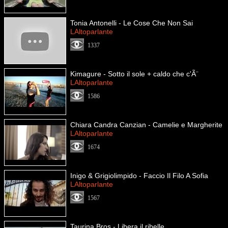
Tonia Antonelli - Le Cose Che Non Sai
LAltoparlante
1337
Kimagure - Sotto il sole + caldo che c'Ã¨
LAltoparlante
1586
Chiara Candra Canzian - Camelie e Margherite
LAltoparlante
1674
Inigo & Grigiolimpido - Faccio Il Filo A Sofia
LAltoparlante
1567
Taurina Bros - Libera il ribelle