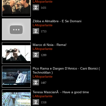
LAltoparlante
1431
Zibba e Almalibre - E Se Domani
LAltoparlante
1753
Marco di Noia - Rema!
LAltoparlante
1289
Pico Rama e Dargen D'Amico - Cani Bionici (
Technotitlan )
LAltoparlante
1487
Teresa MascianÃ - Have a good time
LAltoparlante
1318