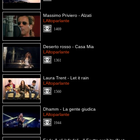
Massimo Priviero - Alzati
LAltoparlante
1469
Deserto rosso - Casa Mia
LAltoparlante
1361
Laura Trent - Let it rain
LAltoparlante
1560
Dhamm - La gente giudica
LAltoparlante
1944