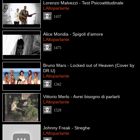
Lorenzo Malvezzi - Test Psicoattitudinale
LAltoparlante
1437
Alice Mondia - Spigoli d'amore
LAltoparlante
1475
Bruno Mars - Locked out of Heaven (Cover by
DR.U)
LAltoparlante
1342
Vittorio Merlo - Avrei bisogno di parlarti
LAltoparlante
1529
Johnny Freak - Streghe
LAltoparlante