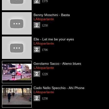
1379
Benny Moschini - Basta
LAltoparlante
1250
Elle - Let me be your eyes
LAltoparlante
1706
Gerolamo Sacco - Alieno blues
LAltoparlante
1229
Cado Nello Specchio - Ahi Phone
LAltoparlante
1258