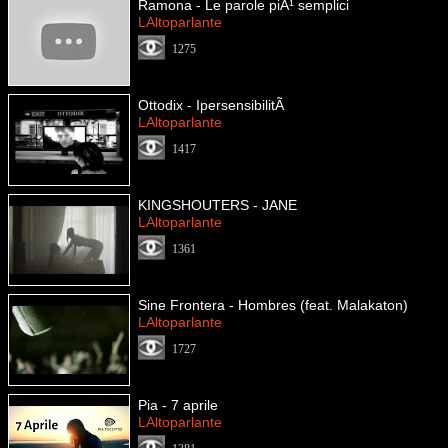
Ramona - Le parole piÃ¹ semplici
LAltoparlante
1275
Ottodix - IpersensibilitÃ
LAltoparlante
1417
KINGSHOUTERS - JANE
LAltoparlante
1361
Sine Frontera - Hombres (feat. Malakaton)
LAltoparlante
1727
Pia - 7 aprile
LAltoparlante