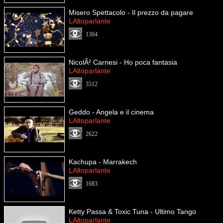
Misero Spettacolo - Il prezzo da pagare
LAltoparlante
1304
NicolÃ² Carnesi - Ho poca fantasia
LAltoparlante
3512
Geddo - Angela e il cinema
LAltoparlante
2622
Kachupa - Marrakech
LAltoparlante
1683
Ketty Passa & Toxic Tuna - Ultimo Tango
LAltoparlante