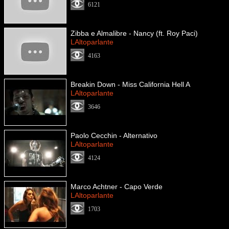
6121
Zibba e Almalibre - Nancy (ft. Roy Paci)
LAltoparlante
4163
Breakin Down - Miss California Hell A
LAltoparlante
3646
Paolo Cecchin - Alternativo
LAltoparlante
4124
Marco Achtner - Capo Verde
LAltoparlante
1703