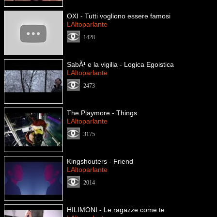
OXI - Tutti vogliono essere famosi
LAltoparlante
1428
SabÃ¹ e la vigilia - Logica Egoistica
LAltoparlante
2473
The Playmore - Things
LAltoparlante
3175
Kingshouters - Friend
LAltoparlante
2014
HILIMONI - Le ragazze come te