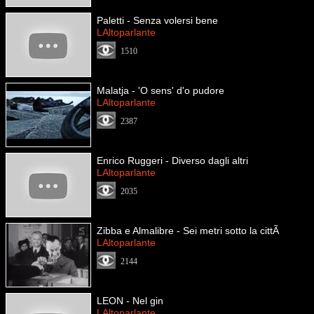
Paletti - Senza volersi bene
LAltoparlante
1510
Malatja - 'O sens' d'o pudore
LAltoparlante
2387
Enrico Ruggeri - Diverso dagli altri
LAltoparlante
2035
Zibba e Almalibre - Sei metri sotto la cittÃ
LAltoparlante
2144
LEON - Nel gin
LAltoparlante