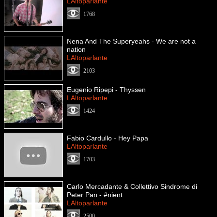
LAltoparlante
1768
Nena And The Superyeahs - We are not a
nation
LAltoparlante
2103
Eugenio Ripepi - Thyssen
LAltoparlante
1424
Fabio Cardullo - Hey Papa
LAltoparlante
1703
Carlo Mercadante & Collettivo Sindrome di
Peter Pan - #nient
LAltoparlante
2500