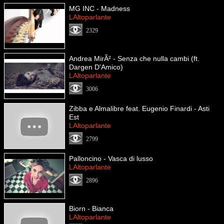
MG INC - Madness
LAltoparlante
2329
Andrea MirÃ² - Senza che nulla cambi (ft.
Dargen D'Amico)
LAltoparlante
3006
Zibba e Almalibre feat. Eugenio Finardi - Asti
Est
LAltoparlante
2799
Palloncino - Vasca di lusso
LAltoparlante
2896
Biorn - Bianca
LAltoparlante