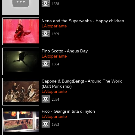
1338
Nena and the Superyeahs - Happy children
LAltoparlante
1699
Pino Scotto - Angus Day
LAltoparlante
1384
Capone & BungtBangt - Around The World
(Daft Punk rmx)
LAltoparlante
2534
Pico - Giangi in tuta di nylon
LAltoparlante
1983