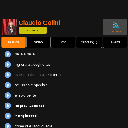
Claudio Golini
contatta
bacheca
musica
video
foto
fanclub(1)
eventi
pelle a pelle
l'ignoranza degli ottusi
l'utimo ballo - le ultime baile
sei unica e speciale
e' solo per te
mi piaci come sei
e respirandoti
come due raggi di sole