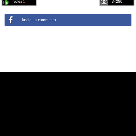
votes
1
34286
lascia un commento