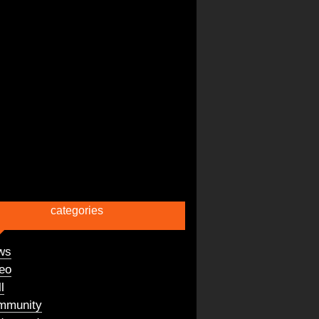
categories
ws
eo
l
mmunity