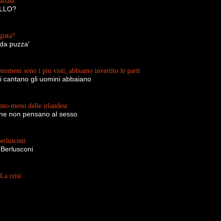
aliani
ELLO?
gista?
 da puzza'
enomeni sono i piu visti, abbiamo invertito le parti
i cantano gli uomini abbaiano
nno meno delle irlandesi
ane non pensano al sesso
erlusconi
 Berlusconi
La crisi