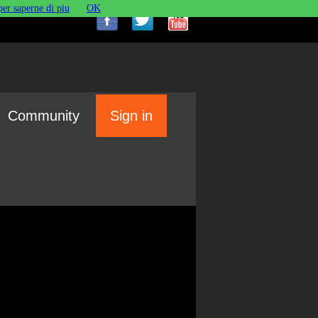
per saperne di piu
OK
Community
Sign in