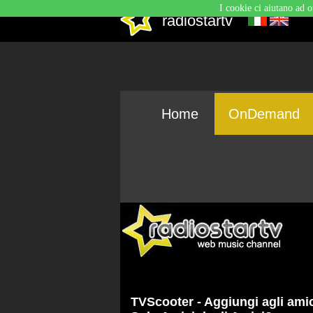
I cookie ci aiutano ad o
radiostartv
Home
OnDemand
TVScooter - Aggiungi agli ami