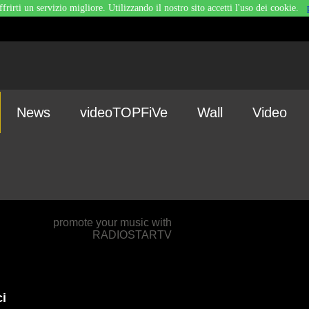
ffrirti un servizio migliore. Utilizzando il nostro sito accetti l'uso dei cookie.
News
videoTOPFiVe
Wall
Video
promote your music with
RADIOSTARTV
ci