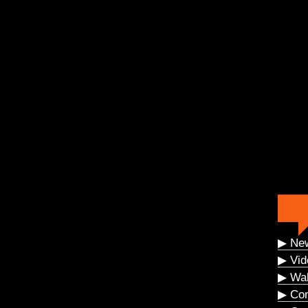
▶ Ne
▶ Vid
▶ Wal
▶ Co