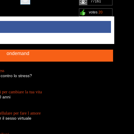
77161
votes
20
ondemand
ess
 contro lo stress?
 per cambiare la tua vita
0 anni
ellulare per fare l amore
 il sesso virtuale