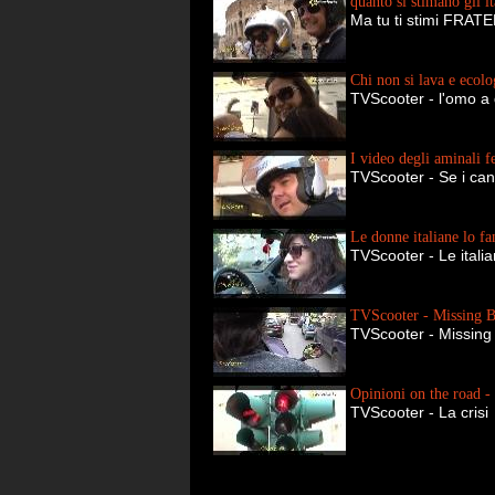
quanto si stimano gli it
Ma tu ti stimi FRAT
Chi non si lava e ecolo
TVScooter - l'omo a
I video degli aminali f
TVScooter - Se i can
Le donne italiane lo fa
TVScooter - Le itali
TVScooter - Missing B
TVScooter - Missing
Opinioni on the road - 
TVScooter - La crisi