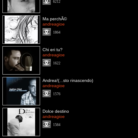
6212
Ma perchÃ©
andreagioe
1864
Chi eri tu?
andreagioe
1622
Andrea!(...sto rinascendo)
andreagioe
1576
Dolce destino
andreagioe
1584