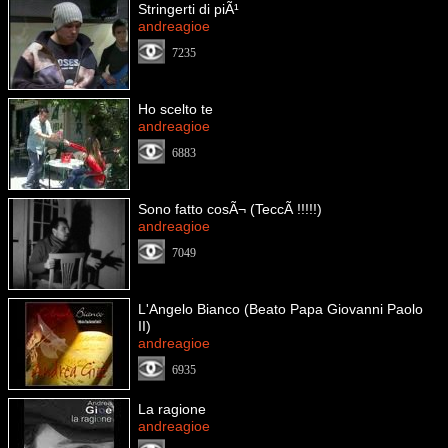
Stringerti di piÃ¹
andreagioe
7235
Ho scelto te
andreagioe
6883
Sono fatto cosÃ¬ (TeccÃ !!!!!)
andreagioe
7049
L'Angelo Bianco (Beato Papa Giovanni Paolo
II)
andreagioe
6935
La ragione
andreagioe