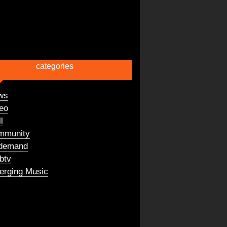
categories
ws
eo
l
mmunity
demand
btv
rging Music