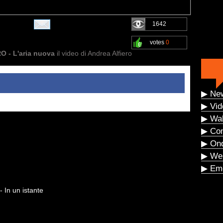
1642
votes
0
 - L'aria nuova
il video di Andrea Alfiero
▶ Ne
▶ Vid
▶ Wal
▶ Co
▶ On
▶ We
▶ Eme
In un istante