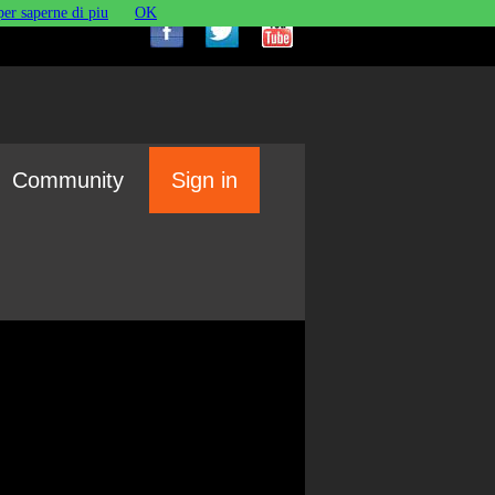
per saperne di piu
OK
Community
Sign in