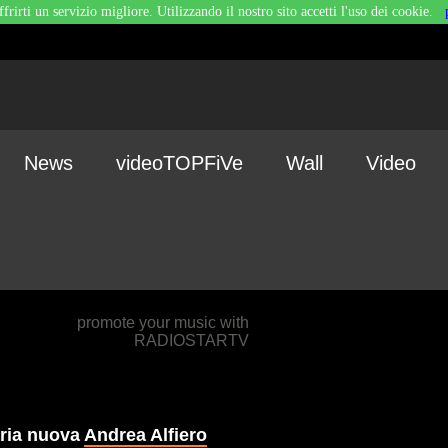
ffrirti un servizio migliore. Utilizzando il nostro sito accetti l'uso dei cookie.
News
videoTOPFiVe
Wall
Video
promote your music with
RADIOSTARTV
ria nuova
Andrea Alfiero