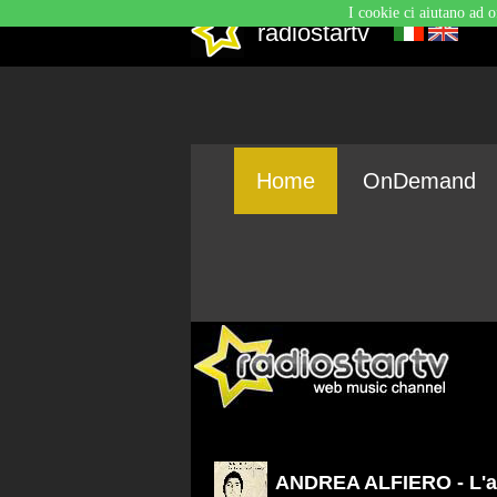
I cookie ci aiutano ad o
radiostartv
Home
OnDemand
ANDREA ALFIERO - L'a