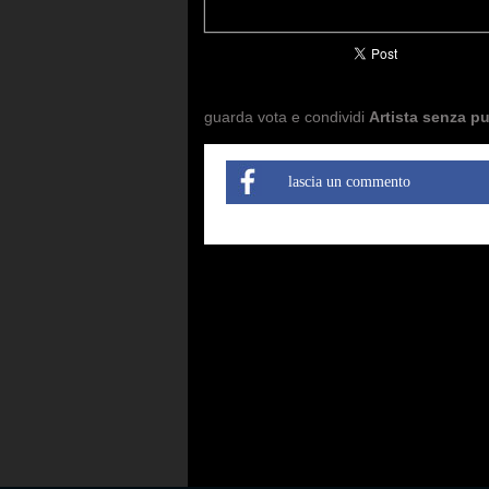
guarda vota e condividi
Artista senza p
lascia un commento