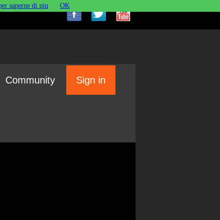
per saperne di piu
OK
Community
Sign in