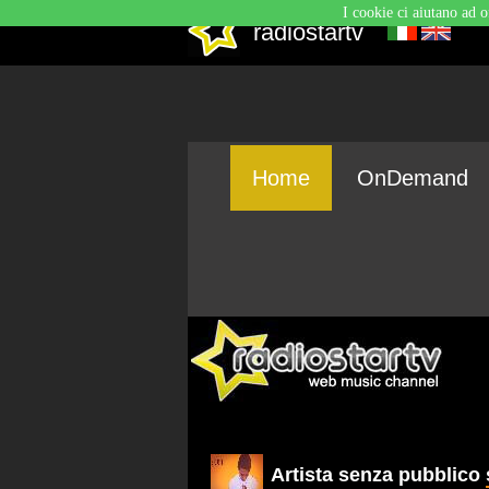
I cookie ci aiutano ad o
radiostartv
Home
OnDemand
Artista senza pubblico