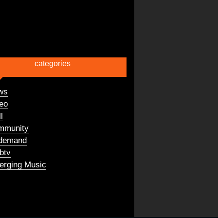
categories
ws
eo
l
mmunity
demand
btv
rging Music