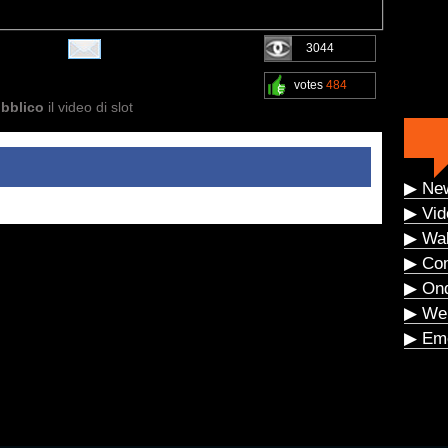
3044
votes
484
ubblico
il video di slot
▶ Ne
▶ Vid
▶ Wal
▶ Co
▶ On
▶ We
▶ Eme