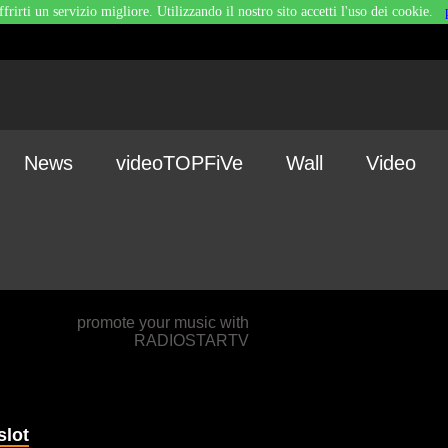
ffrirti un servizio migliore. Utilizzando il nostro sito accetti l'uso dei cookie.
News
videoTOPFiVe
Wall
Video
promote your music with
RADIOSTARTV
slot