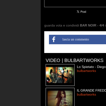
guarda vota e condividi
BAR NOIR - 4/4
i
lascia un commento
VIDEO | BULBARTWORKS
Lo Spietato - Dieg
bulbartworks
IL GRANDE FRED
bulbartworks