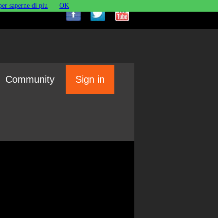
per saperne di piu
OK
Community
Sign in