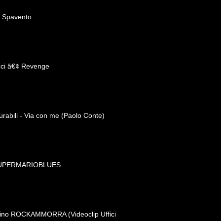
n Spavento
cci â€¢ Revenge
rabili - Via con me (Paolo Conte)
SUPERMARIOBLUES
ino ROCKAMMORRA (Videoclip Uffici