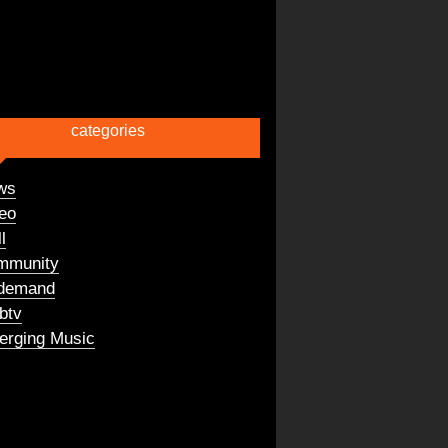
categories
ws
eo
l
mmunity
demand
btv
rging Music