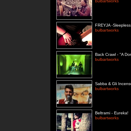
bulbartworks
FREYJA -Sleepless N
bulbartworks
Back Crawl - "A Dors
bulbartworks
Sabba & Gli Incensu
bulbartworks
Beltrami - Eureka!
bulbartworks