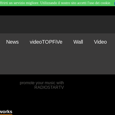
ffrirti un servizio migliore. Utilizzando il nostro sito accetti l'uso dei cookie.
News
videoTOPFiVe
Wall
Video
promote your music with
RADIOSTARTV
tworks