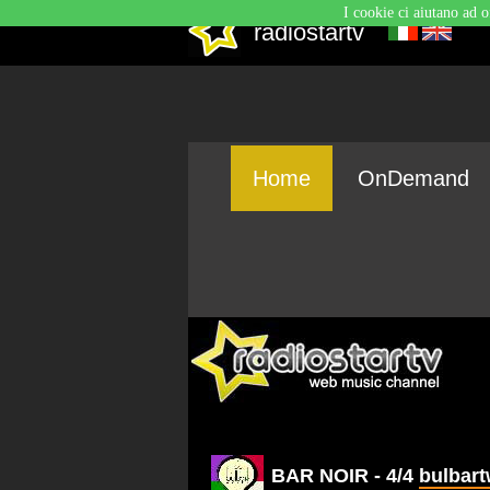
I cookie ci aiutano ad o
radiostartv
Home
OnDemand
BAR NOIR - 4/4
bulbar