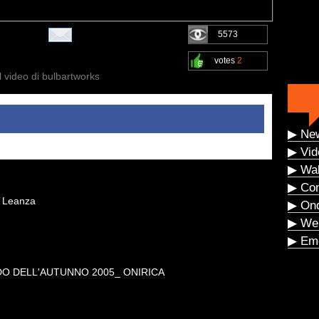
5573
votes
2
l video di bulbartworks
▶ Ne
▶ Vid
▶ Wal
▶ Co
o Leanza
▶ On
▶ We
▶ Eme
DO DELL'AUTUNNO 2005_ ONIRICA