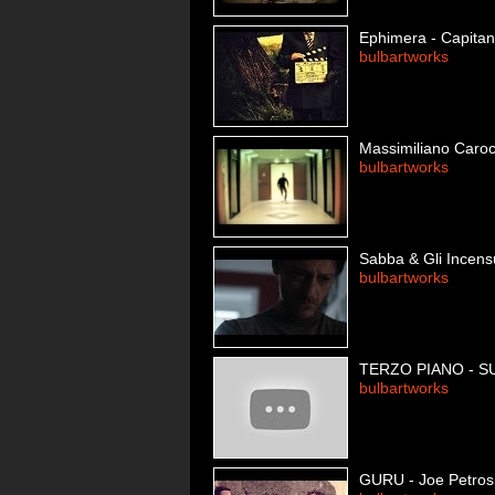
Ephimera - Capita
bulbartworks
Massimiliano Caro
bulbartworks
Sabba & Gli Incensu
bulbartworks
TERZO PIANO - 
bulbartworks
GURU - Joe Petros