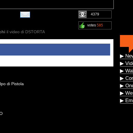
4379
votes
585
chi
il video di DSTORTA
▶ Ne
▶ Vid
▶ Wal
▶ Co
o di Pistola
▶ On
▶ We
▶ Eme
GO