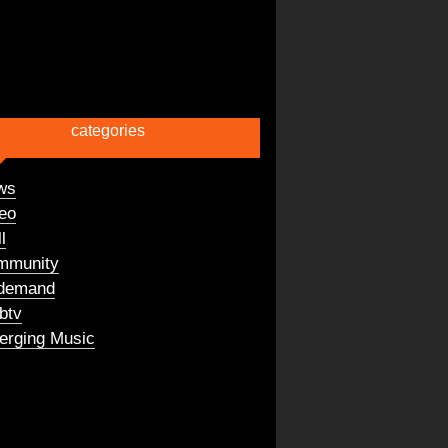
categories
ws
eo
l
mmunity
demand
btv
rging Music