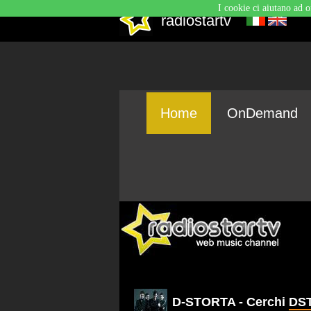
I cookie ci aiutano ad o
radiostartv
Home
OnDemand
D-STORTA - Cerchi
DS