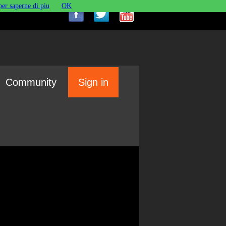
per saperne di piu
OK
Community
Sign in