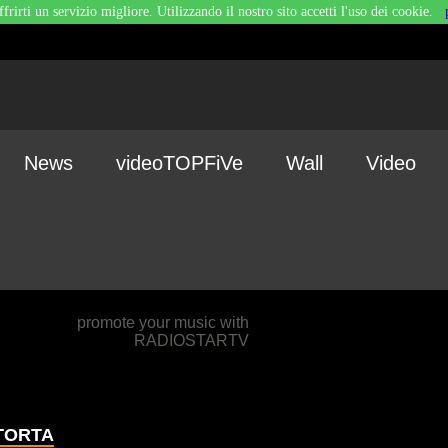
ffrirti un servizio migliore. Utilizzando il nostro sito accetti l'uso dei cookie.
News
videoTOPFiVe
Wall
Video
promote your music with
RADIOSTARTV
TORTA