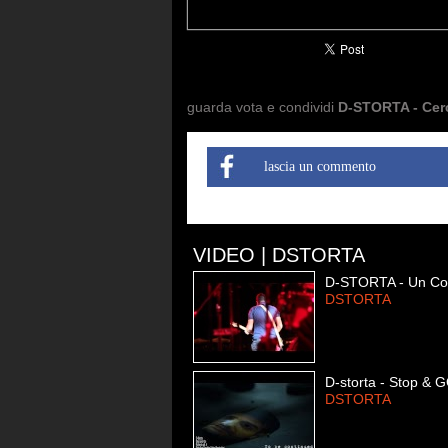
guarda vota e condividi
D-STORTA - Cer
lascia un commento
VIDEO | DSTORTA
D-STORTA - Un Colp
DSTORTA
D-storta - Stop & 
DSTORTA