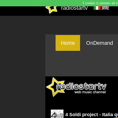
I cookie ci aiutano ad o
radiostartv
Home
OnDemand
4 Soldi project - Italia
q