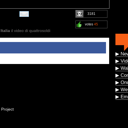
3181
votes
45
Italia
il video di quattrosoldi
▶ Ne
▶ Vid
▶ Wal
▶ Co
▶ On
▶ We
▶ Eme
 Project