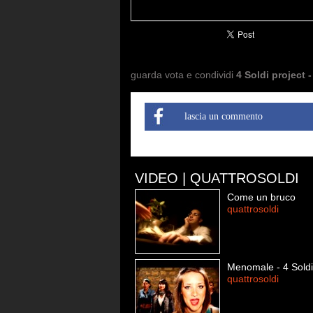
guarda vota e condividi
4 Soldi project - 
lascia un commento
VIDEO | QUATTROSOLDI
Come un bruco
quattrosoldi
Menomale - 4 Soldi
quattrosoldi