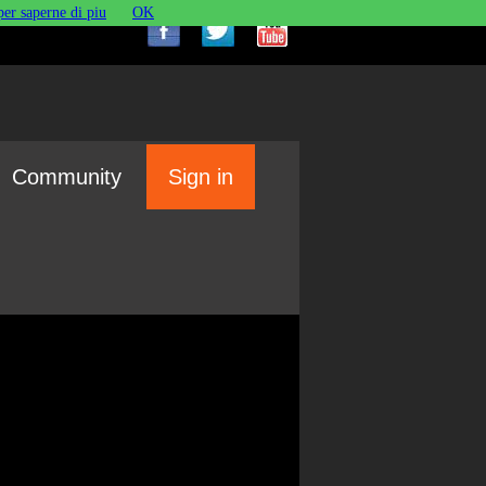
per saperne di piu
OK
Community
Sign in