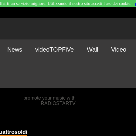
ffrirti un servizio migliore. Utilizzando il nostro sito accetti l'uso dei cookie.
News
videoTOPFiVe
Wall
Video
promote your music with
RADIOSTARTV
uattrosoldi