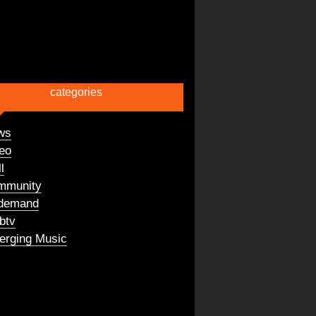
categories
ws
eo
l
mmunity
demand
btv
rging Music