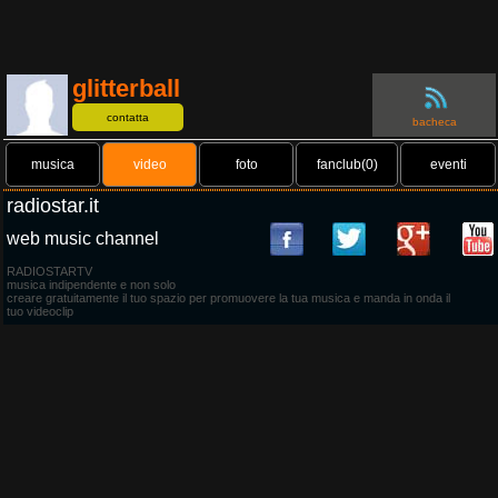
glitterball
contatta
bacheca
musica
video
foto
fanclub(0)
eventi
radiostar.it
web music channel
RADIOSTARTV
musica indipendente e non solo
creare gratuitamente il tuo spazio per promuovere la tua musica e manda in onda il
tuo videoclip