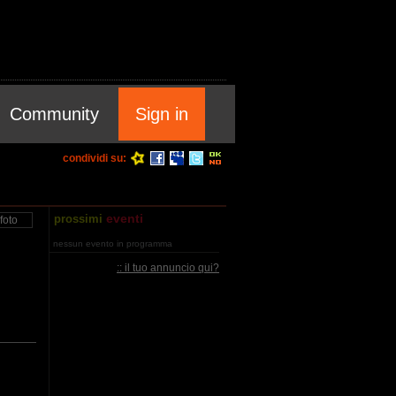
Community
Sign in
condividi su:
eventi
prossimi
nessun evento in programma
:: il tuo annuncio qui?