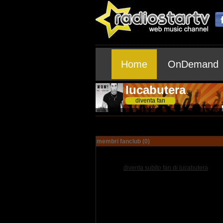
Home
OnDemand
lucabutera
diventa fan
membri fanclub (0)
diventa subito fan di lucabutera