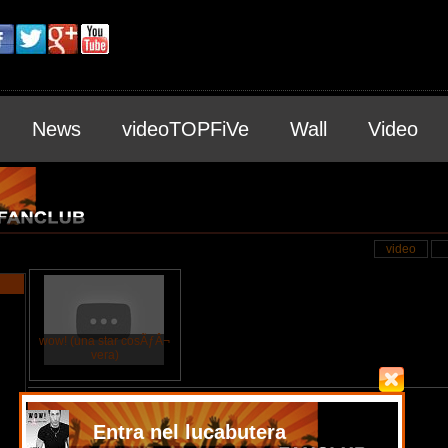
News
videoTOPFiVe
Wall
Video
info
Entra nel lucabutera
(nessuna info per lucabutera)