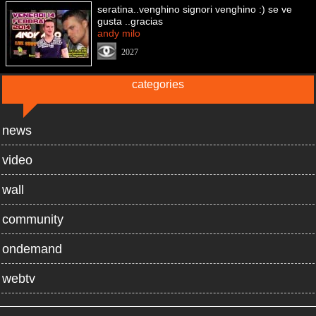
seratina..venghino signori venghino :) se ve
gusta ..gracias
andy milo
2027
categories
news
video
wall
community
ondemand
webtv