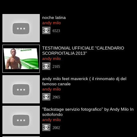
noche latina
andy milo
6523
TESTIMONIAL UFFICIALE "CALENDARIO
SCORPIOITALIA 2013"
andy milo
2105
andy milo feet maverick ( il rinnomato dj del
famoso canale
andy milo
2965
"Backstage servizio fotografico" by Andy Milo In
sottofondo
andy milo
2002