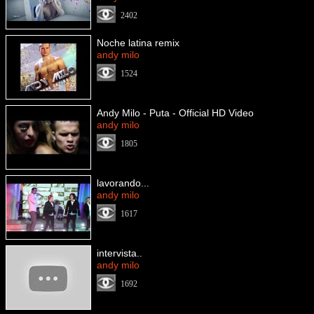
2402
Noche latina remix
andy milo
1524
Andy Milo - Puta - Official HD Video
andy milo
1805
lavorando...
andy milo
1617
intervista..
andy milo
1692